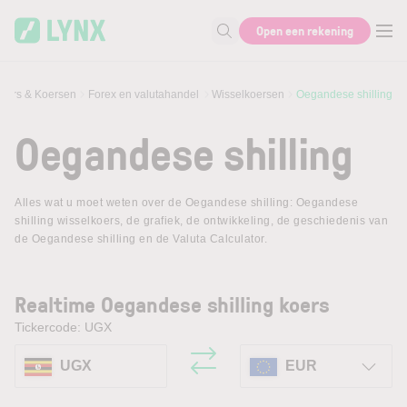
Skip to main content
Open een rekening
Zoek naar informatie
eurs & Koersen
Forex en valutahandel
Wisselkoersen
Oegandese shilling
Oegandese shilling
Alles wat u moet weten over de Oegandese shilling: Oegandese
shilling wisselkoers, de grafiek, de ontwikkeling, de geschiedenis van
de Oegandese shilling en de Valuta Calculator.
Realtime Oegandese shilling koers
Tickercode: UGX
UGX
EUR