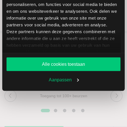
personaliseren, om functies voor social media te bieden
en om ons websiteverkeer te analyseren. Ook delen we
informatie over uw gebruik van onze site met onze
partners voor social media, adverteren en analyse.
Deze partners kunnen deze gegevens combineren met
andere informatie die u aan ze heeft verstrekt of die ze
hebben verzameld op basis van uw gebruik van hun
5 redenen om via LYNX te
services. U gaat akkoord met onze cookies als u onze
beleggen
website blijft gebruiken.
Alle cookies toestaan
Aanpassen
Toegang tot 100+ beurzen