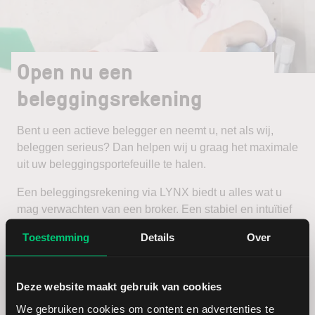
Open nu een
beleggingsrekening
Bent u een actieve belegger en neemt u, net als wij,
beleggen serieus? Dan helpen wij u graag het maximale
uit uw beleggingsportefeuille te halen.
Een beleggingsrekening via LYNX biedt u alles wat u
mag verwachten van een broker. Een stabiel en intuïtief
handelsplatform, scherpe tarieven en een zeer
Toestemming
Details
Over
uitgebreid aanbod van beleggingsproducten en
beurzen.
Deze website maakt gebruik van cookies
Open een beleggingsrekening
We gebruiken cookies om content en advertenties te