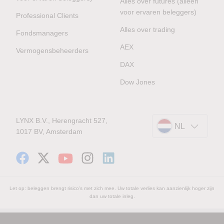
Alles over futures (alleen
voor ervaren beleggers)
Professional Clients
Alles over trading
Fondsmanagers
AEX
Vermogensbeheerders
DAX
Dow Jones
LYNX B.V., Herengracht 527,
NL
1017 BV, Amsterdam
Let op: beleggen brengt risico's met zich mee. Uw totale verlies kan aanzienlijk hoger zijn
dan uw totale inleg.