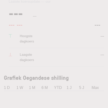
Laatste koersupdate:
---
uur
---
---
---
---
---
Hoogste
---
dagkoers
Laagste
---
dagkoers
Grafiek Oegandese shilling
1 D
1 W
1 M
6 M
YTD
1 J
5 J
Max