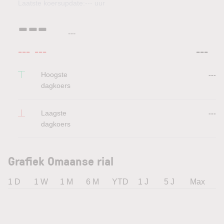
Laatste koersupdate:
---
uur
---
---
---
---
---
Hoogste
---
dagkoers
Laagste
---
dagkoers
Grafiek Omaanse rial
1 D
1 W
1 M
6 M
YTD
1 J
5 J
Max