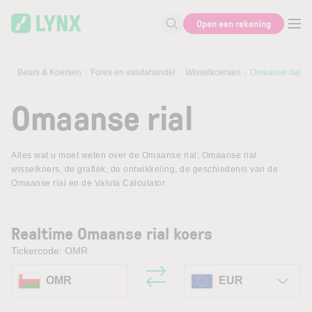
Skip to main content
Open een rekening
Zoek naar informatie
Beurs & Koersen
Forex en valutahandel
Wisselkoersen
Omaanse rial
Omaanse rial
Alles wat u moet weten over de Omaanse rial: Omaanse rial
wisselkoers, de grafiek, de ontwikkeling, de geschiedenis van de
Omaanse rial en de Valuta Calculator.
Realtime Omaanse rial koers
Tickercode: OMR
OMR
EUR