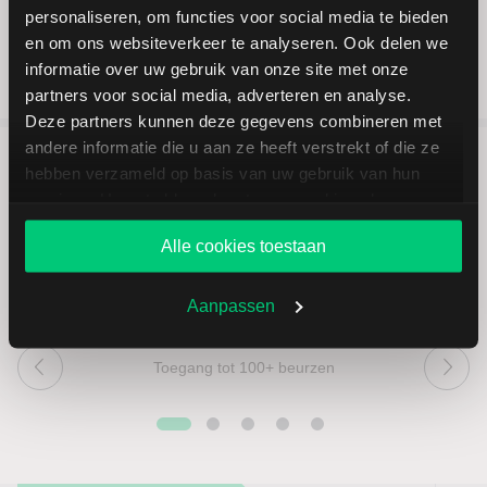
personaliseren, om functies voor social media te bieden
en om ons websiteverkeer te analyseren. Ook delen we
informatie over uw gebruik van onze site met onze
partners voor social media, adverteren en analyse.
Deze partners kunnen deze gegevens combineren met
andere informatie die u aan ze heeft verstrekt of die ze
hebben verzameld op basis van uw gebruik van hun
5 redenen om via LYNX te
services. U gaat akkoord met onze cookies als u onze
beleggen
website blijft gebruiken.
Alle cookies toestaan
Aanpassen
Toegang tot 100+ beurzen