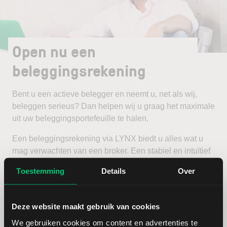
Open nu een
beleggingsrekening
Bent u een actieve belegger en neemt u, net als wij,
beleggen serieus? Dan helpen wij u graag het maximale
uit uw beleggingsportefeuille te halen.
Een beleggingsrekening via LYNX biedt u alles wat u
mag verwachten van een broker. Een stabiel en intuïtief
handelsplatform, scherpe tarieven en een zeer
Toestemming
Details
Over
uitgebreid aanbod van beleggingsproducten en
beurzen.
Deze website maakt gebruik van cookies
Open een beleggingsrekening
We gebruiken cookies om content en advertenties te