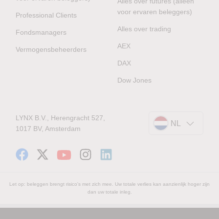
Alles over futures (alleen
voor ervaren beleggers)
Professional Clients
Alles over trading
Fondsmanagers
AEX
Vermogensbeheerders
DAX
Dow Jones
LYNX B.V., Herengracht 527,
NL
1017 BV, Amsterdam
Let op: beleggen brengt risico's met zich mee. Uw totale verlies kan aanzienlijk hoger zijn
dan uw totale inleg.