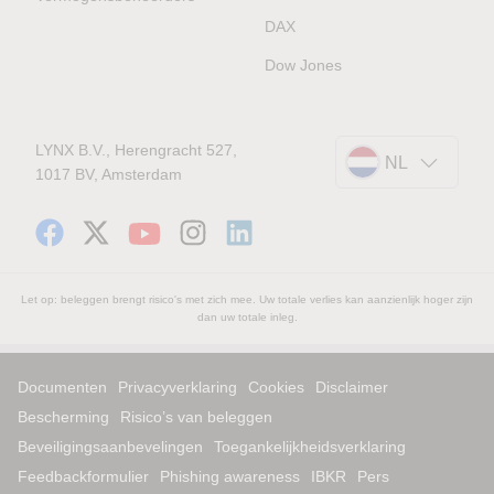
DAX
Dow Jones
LYNX B.V., Herengracht 527,
NL
1017 BV, Amsterdam
Let op: beleggen brengt risico's met zich mee. Uw totale verlies kan aanzienlijk hoger zijn
dan uw totale inleg.
Documenten
Privacyverklaring
Cookies
Disclaimer
Bescherming
Risico’s van beleggen
Beveiligingsaanbevelingen
Toegankelijkheidsverklaring
Feedbackformulier
Phishing awareness
IBKR
Pers