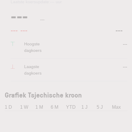
Laatste koersupdate:
---
uur
---
---
---
---
---
Hoogste
---
dagkoers
Laagste
---
dagkoers
Grafiek Tsjechische kroon
1 D
1 W
1 M
6 M
YTD
1 J
5 J
Max