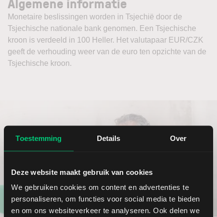
Algemene informatie
Monetaire beslissingen worden in Tsjechië door de
Tsjechische nationale bank genomen. Een Tsjechische
kroon is verdeeld in 100 Heller. Het valutapaar EUR/CZK
geeft de verhouding weer van de euro ten opzichte van de
Tsjechische kroon.
Toestemming
Details
Over
Deze website maakt gebruik van cookies
We gebruiken cookies om content en advertenties te
personaliseren, om functies voor social media te bieden
Open nu een
en om ons websiteverkeer te analyseren. Ook delen we