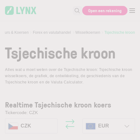
Skip to main content
Open een rekening
Zoek naar informatie
Beurs & Koersen
Forex en valutahandel
Wisselkoersen
Tsjechische kroon
Tsjechische kroon
Alles wat u moet weten over de Tsjechische kroon: Tsjechische kroon
wisselkoers, de grafiek, de ontwikkeling, de geschiedenis van de
Tsjechische kroon en de Valuta Calculator.
Realtime Tsjechische kroon koers
Tickercode: CZK
CZK
EUR