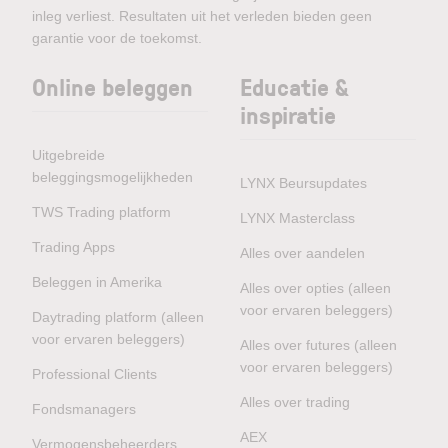
inleg verliest. Resultaten uit het verleden bieden geen
garantie voor de toekomst.
Online beleggen
Educatie &
inspiratie
Uitgebreide
beleggingsmogelijkheden
LYNX Beursupdates
TWS Trading platform
LYNX Masterclass
Trading Apps
Alles over aandelen
Beleggen in Amerika
Alles over opties (alleen
voor ervaren beleggers)
Daytrading platform (alleen
voor ervaren beleggers)
Alles over futures (alleen
voor ervaren beleggers)
Professional Clients
Alles over trading
Fondsmanagers
AEX
Vermogensbeheerders