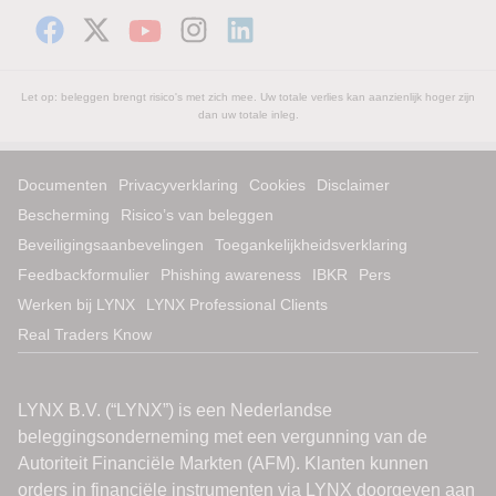
Let op: beleggen brengt risico's met zich mee. Uw totale verlies kan aanzienlijk hoger zijn
dan uw totale inleg.
Documenten
Privacyverklaring
Cookies
Disclaimer
Bescherming
Risico’s van beleggen
Beveiligingsaanbevelingen
Toegankelijkheidsverklaring
Feedbackformulier
Phishing awareness
IBKR
Pers
Werken bij LYNX
LYNX Professional Clients
Real Traders Know