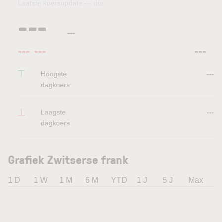
Laatste koersupdate:
---
uur
---
---
---
---
---
Hoogste
---
dagkoers
Laagste
---
dagkoers
Grafiek Zwitserse frank
1 D
1 W
1 M
6 M
YTD
1 J
5 J
Max