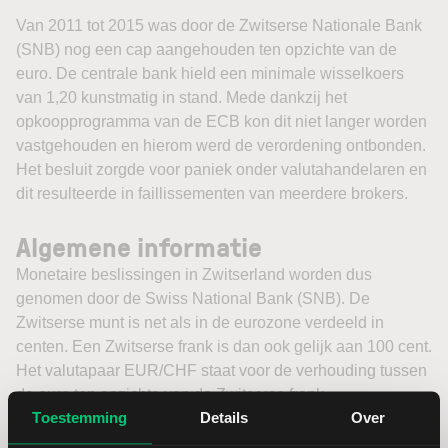
Van 2011 tot 2015 was door de Zwitserse Nationale Bank
(SNB) nog een cap aangehouden ten opzichte van de
euro. De centrale bank hield een minimale wisselkoers
van 1,20 kunstmatig in stand. Mede dankzij het
opkoopprogramma van de ECB kon dit niet langer worden
vastgehouden en hierom werd de verordening ontbonden.
Het besluit zorgde voor paniek onder valutahandelaren en
dit resulteerde in faillissementen van meerdere brokers.
Algemene informatie
Monetaire beslissingen in Zwitserland worden dus
genomen door de Swiss National Bank (SNB). De
Zwitserse munt is net als in de eurozone verdeeld in
centen. Een Zwitserse frank is dan ook gelijk aan 100 cent.
Het valutapaar EUR/CHF staat voor de verhouding tussen
de euro ten opzichte van de Zwitserse frank.
Toestemming
Details
Over