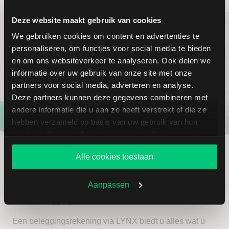
Deze website maakt gebruik van cookies
We gebruiken cookies om content en advertenties te
personaliseren, om functies voor social media te bieden
en om ons websiteverkeer te analyseren. Ook delen we
informatie over uw gebruik van onze site met onze
partners voor social media, adverteren en analyse.
Deze partners kunnen deze gegevens combineren met
andere informatie die u aan ze heeft verstrekt of die ze
hebben verzameld op basis van uw gebruik van hun
Open nu een
services. U gaat akkoord met onze cookies als u onze
beleggingsrekening
website blijft gebruiken.
Alle cookies toestaan
Bent u een actieve belegger en neemt u, net als wij,
Aanpassen
beleggen serieus? Dan helpen wij u graag het maximale
uit uw beleggingsportefeuille te halen.
Een beleggingsrekening via LYNX biedt u alles wat u