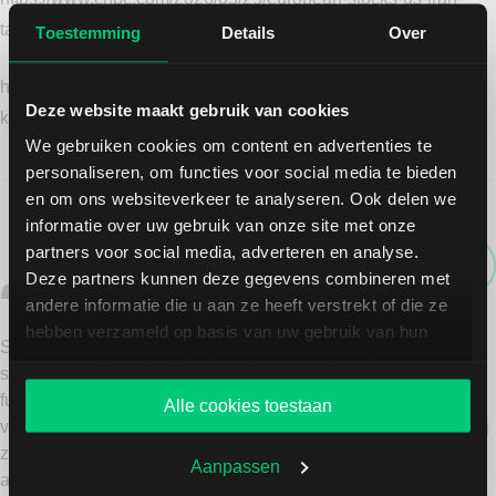
talks-continue-markets-oil.html
Toestemming
Details
Over
https://www.cnbc.com/2026/05/26/asia-markets-today-sensex-
Deze website maakt gebruik van cookies
kospi-nikkei-hang-seng-iran-us-oil-.html
We gebruiken cookies om content en advertenties te
personaliseren, om functies voor social media te bieden
en om ons websiteverkeer te analyseren. Ook delen we
informatie over uw gebruik van onze site met onze
partners voor social media, adverteren en analyse.
Sven van Gasse
E-mail auteur
Deze partners kunnen deze gegevens combineren met
andere informatie die u aan ze heeft verstrekt of die ze
hebben verzameld op basis van uw gebruik van hun
Sven Van Gasse is junior content creator bij LYNX. Hij
services. U gaat akkoord met onze cookies als u onze
specialiseert zich vooral in waardebeleggen met behulp van
website blijft gebruiken.
fundamentele analyse, al zijn ook groeiaandelen hem niet
Alle cookies toestaan
vreemd. Met een frisse blik en innovatieve benadering deelt hij
zijn inzichten voor het vinden van ondergewaardeerde
Aanpassen
aandelen en het begrijpen van bedrijfsfundamenten. Sven