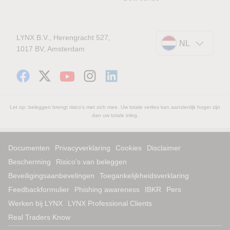
LYNX B.V., Herengracht 527,
NL
1017 BV, Amsterdam
Let op: beleggen brengt risico's met zich mee. Uw totale verlies kan aanzienlijk hoger zijn
dan uw totale inleg.
Documenten
Privacyverklaring
Cookies
Disclaimer
Bescherming
Risico’s van beleggen
Beveiligingsaanbevelingen
Toegankelijkheidsverklaring
Feedbackformulier
Phishing awareness
IBKR
Pers
Werken bij LYNX
LYNX Professional Clients
Real Traders Know