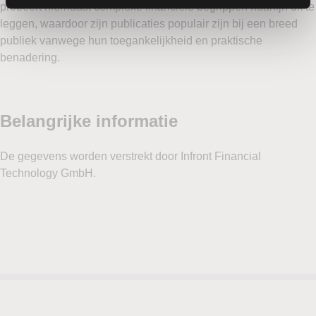
probeert hiernaast complexe financiële begrippen haarfijn uit te
leggen, waardoor zijn publicaties populair zijn bij een breed
publiek vanwege hun toegankelijkheid en praktische
benadering.