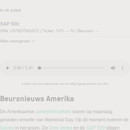
In dit artikel
S&P 500
ISIN: US78378X1072
|
Ticker:
SPX
--- %
|
Beurzen:
--
Alles weergeven
Luister naar de audioversie van dit artikel (gegenereerd door AI).
Beursnieuws Amerika
De Amerikaanse
aandelenmarkten
waren op maandag
gesloten omwille van Memorial Day. Op dit moment noteren de
futures
in het groen. De
Dow Jones
en de
S&P 500
stijgen