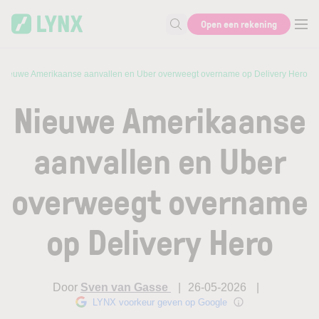
Skip to main content
Open een rekening
Zoek naar informatie
Nieuwe Amerikaanse aanvallen en Uber overweegt overname op Delivery Hero
Nieuwe Amerikaanse
aanvallen en Uber
overweegt overname
op Delivery Hero
Door
Sven van Gasse
26-05-2026
LYNX voorkeur geven op Google