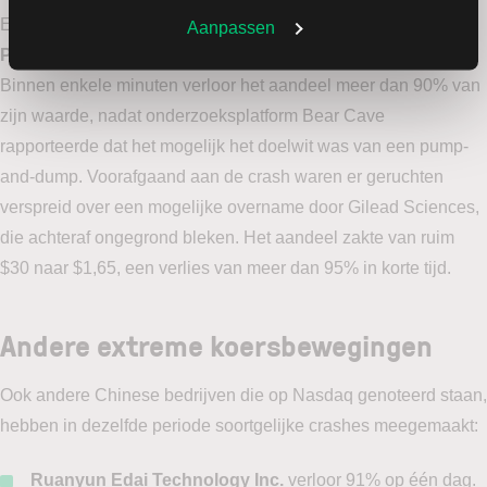
Een recent voorbeeld is het Chinese gezondheidszorgbedrijf
Aanpassen
Pheton Holdings Ltd.
, dat op de Nasdaq genoteerd staat.
Binnen enkele minuten verloor het aandeel meer dan 90% van
zijn waarde, nadat onderzoeksplatform Bear Cave
rapporteerde dat het mogelijk het doelwit was van een pump-
and-dump. Voorafgaand aan de crash waren er geruchten
verspreid over een mogelijke overname door Gilead Sciences,
die achteraf ongegrond bleken. Het aandeel zakte van ruim
$30 naar $1,65, een verlies van meer dan 95% in korte tijd.
Andere extreme koersbewegingen
Ook andere Chinese bedrijven die op Nasdaq genoteerd staan,
hebben in dezelfde periode soortgelijke crashes meegemaakt:
Ruanyun Edai Technology Inc.
verloor 91% op één dag.