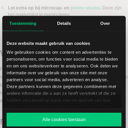
Let extra op bij microcap- en
penny stocks
.
Deze zijn
het makkelijkst te manipuleren.
Toestemming
Details
Over
Spreid je risico.
Stop nooit een groot deel van je
vermogen in één speculatief aandeel.
Deze website maakt gebruik van cookies
Voorbeelden uit de praktijk
We gebruiken cookies om content en advertenties te
personaliseren, om functies voor social media te bieden
en om ons websiteverkeer te analyseren. Ook delen we
Pump-and-dump komt wereldwijd voor en heeft recent
informatie over uw gebruik van onze site met onze
meerdere malen het nieuws gehaald. Diverse kleinere Chinese
partners voor social media, adverteren en analyse.
bedrijven met een Amerikaanse beursnotering stegen met
Deze partners kunnen deze gegevens combineren met
honderden procenten, om vervolgens in een klap meer dan
andere informatie die u aan ze heeft verstrekt of die ze
hebben verzameld op basis van uw gebruik van hun
95% aan beurswaarde te verliezen.
services. U gaat akkoord met onze cookies als u onze
website blijft gebruiken.
Pheton Holdings Ltd.
Alle cookies toestaan