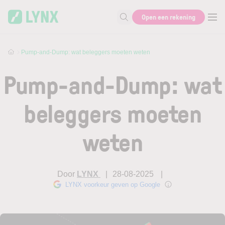
Skip to main content
Open een rekening
Zoek naar informatie
Pump-and-Dump: wat beleggers moeten weten
Pump-and-Dump: wat
beleggers moeten
weten
Door
LYNX
28-08-2025
LYNX voorkeur geven op Google