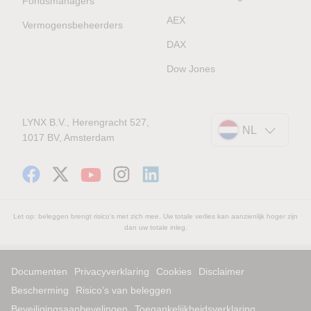
Fondsmanagers
AEX
Vermogensbeheerders
DAX
Dow Jones
LYNX B.V., Herengracht 527,
NL
1017 BV, Amsterdam
Let op: beleggen brengt risico's met zich mee. Uw totale verlies kan aanzienlijk hoger zijn
dan uw totale inleg.
Documenten
Privacyverklaring
Cookies
Disclaimer
Bescherming
Risico’s van beleggen
Beveiligingsaanbevelingen
Toegankelijkheidsverklaring