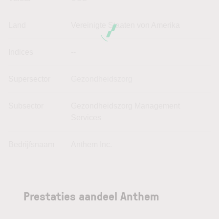
Land
Vereinigte Staaten von Amerika
Indices
--
Supersector
Gezondheidszorg
Subsector
Gezondheidszorg Management
Services
Bedrijfsnaam
Anthem Inc.
Prestaties aandeel Anthem