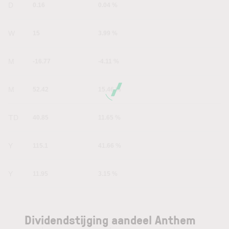
1D
0.16
0.04 %
1W
15
3.99 %
1M
-16.77
-4.11 %
6M
52.42
15.46 %
YTD
40.85
11.65 %
1Y
115.1
41.66 %
5Y
11.95
3.15 %
Dividendstijging aandeel Anthem