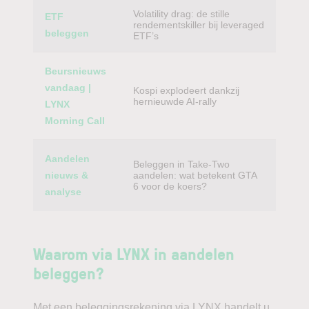
Volatility drag: de stille
ETF
rendementskiller bij leveraged
beleggen
ETF’s
Beursnieuws
vandaag |
Kospi explodeert dankzij
hernieuwde AI-rally
LYNX
Morning Call
Aandelen
Beleggen in Take-Two
nieuws &
aandelen: wat betekent GTA
6 voor de koers?
analyse
Waarom via LYNX in aandelen
beleggen?
Met een beleggingsrekening via LYNX handelt u