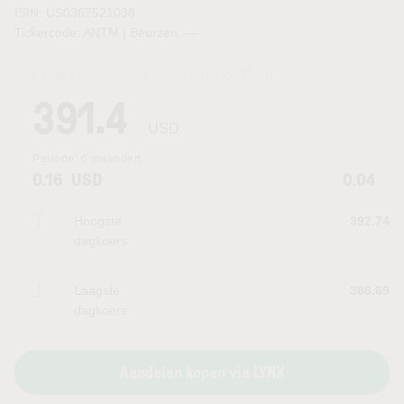
ISIN: US0367521038
Tickercode: ANTM | Beurzen:
—
Laatste koersupdate:
06.08.2026 22:15
uur
391.4
USD
Periode:
6 maanden
0.16
USD
0.04
Hoogste
392.74
dagkoers
Laagste
386.69
dagkoers
Aandelen kopen via LYNX