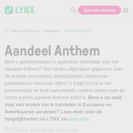
Skip to main content
Open een rekening
Zoek naar informatie
Beurs & Koersen
Aandelen
Anthem Aandeel
Aandeel Anthem
Bent u geïnteresseerd in algemene informatie over het
aandeel Anthem? Hier vindt u objectieve gegevens over
de actuele beurskoers, bedrijfsprofiel, historische
prestaties en relevante cijfers. U krijgt inzicht in het
koersverloop en kunt aanvullende context vinden over de
sector waarin aandeel Anthem actief is.
Bent u op zoek
naar een broker om te handelen in Europese en
Amerikaanse aandelen? Lees meer over de
mogelijkheden via LYNX via
deze link
.
Anthem aandeel actueel