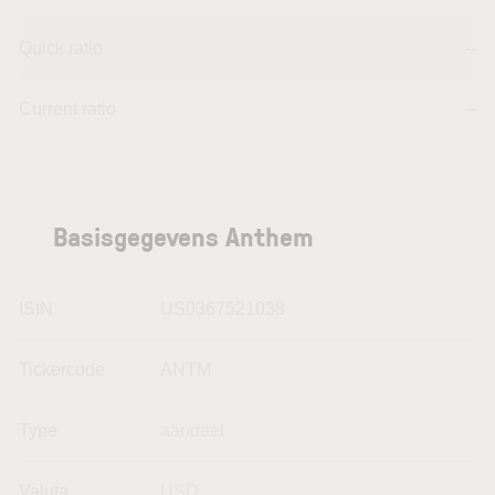
Quick ratio
--
Current ratio
--
Basisgegevens Anthem
ISIN
US0367521038
Tickercode
ANTM
Type
aandeel
Valuta
USD