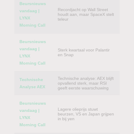
Beursnieuws
Recordjacht op Wall Street
vandaag |
houdt aan, maar SpaceX stelt
LYNX
teleur
Morning Call
Beursnieuws
vandaag |
Sterk kwartaal voor Palantir
en Snap
LYNX
Morning Call
Technische analyse: AEX blijft
Technische
opvallend sterk, maar RSI
Analyse AEX
geeft eerste waarschuwing
Beursnieuws
Lagere olieprijs stuwt
vandaag |
beurzen, VS en Japan grijpen
LYNX
in bij yen
Morning Call