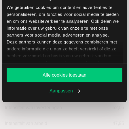
We gebruiken cookies om content en advertenties te
personaliseren, om functies voor social media te bieden
Anthem: fundamentele cijfers in
en om ons websiteverkeer te analyseren. Ook delen we
USD
informatie over uw gebruik van onze site met onze
partners voor social media, adverteren en analyse.
Deze partners kunnen deze gegevens combineren met
Dividendrendement
--
andere informatie die u aan ze heeft verstrekt of die ze
hebben verzameld op basis van uw gebruik van hun
Omzet ratio
4,07
services. U gaat akkoord met onze cookies als u onze
website blijft gebruiken.
Alle cookies toestaan
Omzet per aandeel
357,83
Aanpassen
Cashflow per aandeel
19,15
Intensiteit van investeringen
52,05
Intensiteit van arbeid
47,95