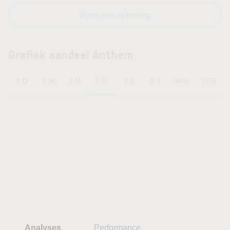
Open een rekening
Grafiek aandeel Anthem
6 M
1 D
1 W
1 M
1 J
5 J
Max
YTD
Analyses
Performance