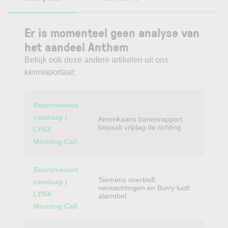
Er is momenteel geen analyse van
het aandeel Anthem
Bekijk ook deze andere artikelen uit ons
kennisportaal:
Category
Titel
Beursnieuws
vandaag |
Amerikaans banenrapport
bepaalt vrijdag de richting
LYNX
Morning Call
Beursnieuws
Siemens overtreft
vandaag |
verwachtingen en Burry luidt
LYNX
alarmbel
Morning Call