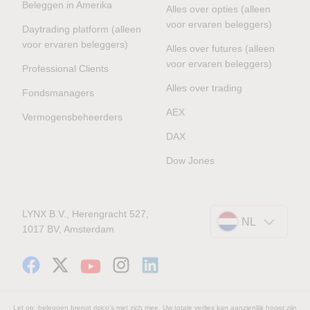
Beleggen in Amerika
Alles over opties (alleen
voor ervaren beleggers)
Daytrading platform (alleen
voor ervaren beleggers)
Alles over futures (alleen
voor ervaren beleggers)
Professional Clients
Alles over trading
Fondsmanagers
AEX
Vermogensbeheerders
DAX
Dow Jones
LYNX B.V., Herengracht 527,
NL
1017 BV, Amsterdam
Let op: beleggen brengt risico's met zich mee. Uw totale verlies kan aanzienlijk hoger zijn