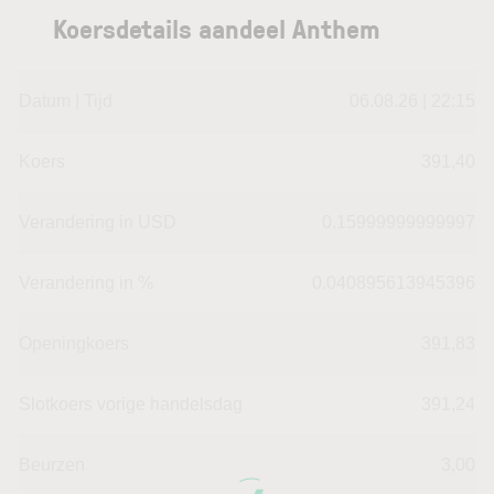
Koersdetails aandeel Anthem
Datum | Tijd
06.08.26 | 22:15
Koers
391,40
Verandering in USD
0.15999999999997
Verandering in %
0.040895613945396
Openingkoers
391,83
Slotkoers vorige handelsdag
391,24
Beurzen
3,00