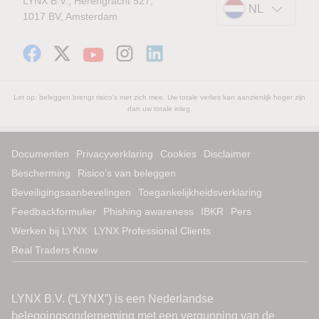
LYNX B.V., Herengracht 527,
NL
1017 BV, Amsterdam
Let op: beleggen brengt risico's met zich mee. Uw totale verlies kan aanzienlijk hoger zijn
dan uw totale inleg.
Documenten
Privacyverklaring
Cookies
Disclaimer
Bescherming
Risico’s van beleggen
Beveiligingsaanbevelingen
Toegankelijkheidsverklaring
Feedbackformulier
Phishing awareness
IBKR
Pers
Werken bij LYNX
LYNX Professional Clients
Real Traders Know