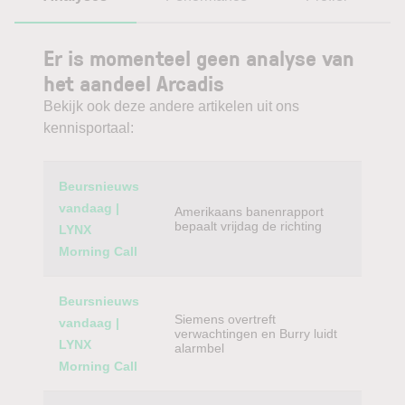
Er is momenteel geen analyse van
het aandeel Arcadis
Bekijk ook deze andere artikelen uit ons
kennisportaal:
Category
Titel
Beursnieuws
vandaag |
Amerikaans banenrapport
bepaalt vrijdag de richting
LYNX
Morning Call
Beursnieuws
Siemens overtreft
vandaag |
verwachtingen en Burry luidt
LYNX
alarmbel
Morning Call