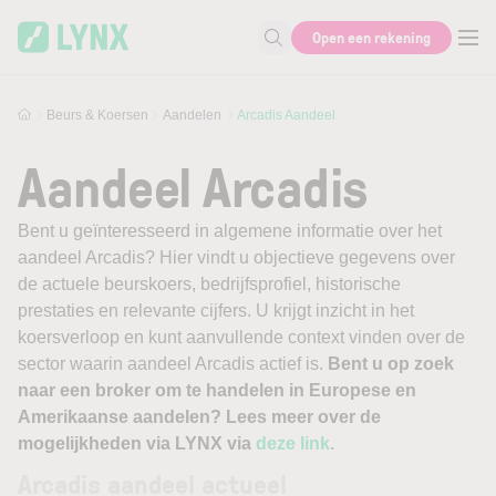
Skip to main content
Open een rekening
Zoek naar informatie
Beurs & Koersen
Aandelen
Arcadis Aandeel
Aandeel Arcadis
Bent u geïnteresseerd in algemene informatie over het
aandeel Arcadis? Hier vindt u objectieve gegevens over
de actuele beurskoers, bedrijfsprofiel, historische
prestaties en relevante cijfers. U krijgt inzicht in het
koersverloop en kunt aanvullende context vinden over de
sector waarin aandeel Arcadis actief is.
Bent u op zoek
naar een broker om te handelen in Europese en
Amerikaanse aandelen? Lees meer over de
mogelijkheden via LYNX via
deze link
.
Arcadis aandeel actueel