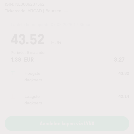
ISIN: NL0006237562
Tickercode: ARCAD | Beurzen:
—
Laatste koersupdate:
07.08.2026 17:35
uur
43.52
EUR
Periode:
6 maanden
1.38
EUR
3.27
Hoogste
43.82
dagkoers
Laagste
42.14
dagkoers
Aandelen kopen via LYNX