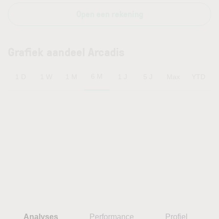
Open een rekening
Grafiek aandeel Arcadis
6 M
1 D
1 W
1 M
1 J
5 J
Max
YTD
Analyses
Performance
Profiel