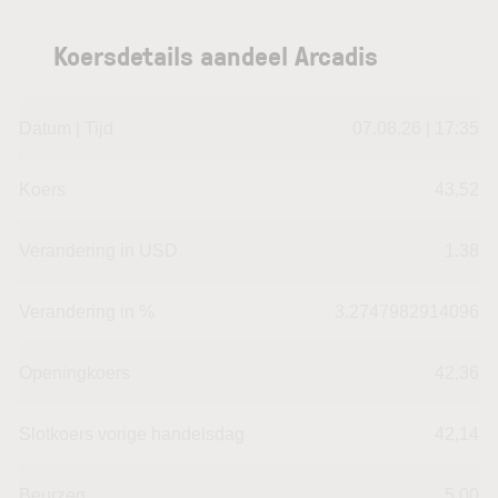
Koersdetails aandeel Arcadis
Datum | Tijd
07.08.26 | 17:35
Koers
43,52
Verandering in USD
1.38
Verandering in %
3.2747982914096
Openingkoers
42,36
Slotkoers vorige handelsdag
42,14
Beurzen
5,00