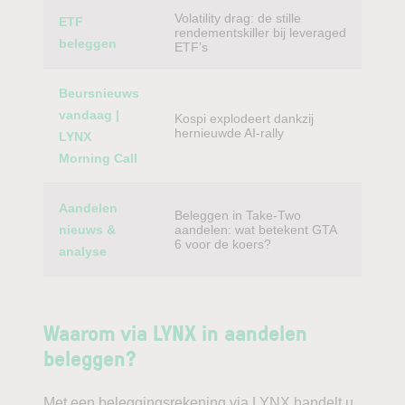
Volatility drag: de stille
ETF
rendementskiller bij leveraged
beleggen
ETF’s
Beursnieuws
vandaag |
Kospi explodeert dankzij
hernieuwde AI-rally
LYNX
Morning Call
Aandelen
Beleggen in Take-Two
nieuws &
aandelen: wat betekent GTA
6 voor de koers?
analyse
Waarom via LYNX in aandelen
beleggen?
Met een beleggingsrekening via LYNX handelt u