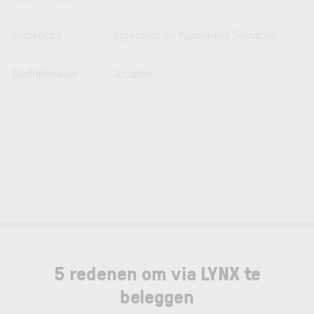
Subsector
Ingenieur en Aannemer Services
Bedrijfsnaam
Arcadis
5 redenen om via LYNX te
beleggen