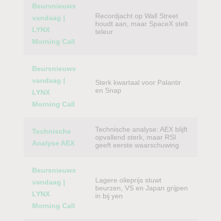
Beursnieuws
Recordjacht op Wall Street
vandaag |
houdt aan, maar SpaceX stelt
LYNX
teleur
Morning Call
Beursnieuws
vandaag |
Sterk kwartaal voor Palantir
en Snap
LYNX
Morning Call
Technische analyse: AEX blijft
Technische
opvallend sterk, maar RSI
Analyse AEX
geeft eerste waarschuwing
Beursnieuws
Lagere olieprijs stuwt
vandaag |
beurzen, VS en Japan grijpen
LYNX
in bij yen
Morning Call