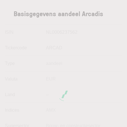
Basisgegevens aandeel Arcadis
ISIN
NL0006237562
Tickercode
ARCAD
Type
aandeel
Valuta
EUR
Land
--
Indices
AMX
Supersector
Bouw- en constructiesector