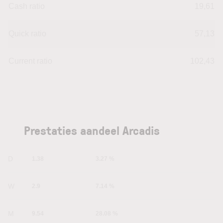
Cash ratio
19,61
Quick ratio
57,13
Current ratio
102,43
Prestaties aandeel Arcadis
1D
1.38
3.27 %
1W
2.9
7.14 %
1M
9.54
28.08 %