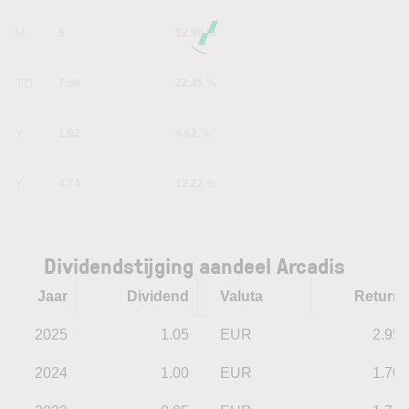
6M
5
12.98 %
YTD
7.98
22.45 %
1Y
1.92
4.62 %
5Y
4.74
12.22 %
Dividendstijging aandeel Arcadis
Jaar
Dividend
Valuta
Return
2025
1.05
EUR
2.95
2024
1.00
EUR
1.70