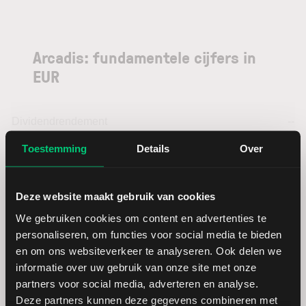
Arcadis: fundamentele cijfers in
EUR
Dividendrendement
--
Toestemming
Details
Over
Omzet ratio
4,27
Deze website maakt gebruik van cookies
Omzet per aandeel
54,71
We gebruiken cookies om content en advertenties te
Cashflow per aandeel
4,33
personaliseren, om functies voor social media te bieden
en om ons websiteverkeer te analyseren. Ook delen we
informatie over uw gebruik van onze site met onze
Intensiteit van investeringen
53,50
partners voor social media, adverteren en analyse.
Deze partners kunnen deze gegevens combineren met