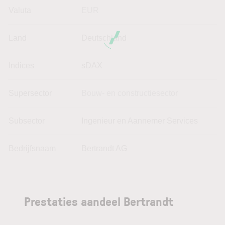
Valuta
EUR
Land
Deutschland
Indices
sDAX
Supersector
Bouw- en constructiesector
Subsector
Ingenieur en Aannemer Services
Bedrijfsnaam
Bertrandt AG
Prestaties aandeel Bertrandt