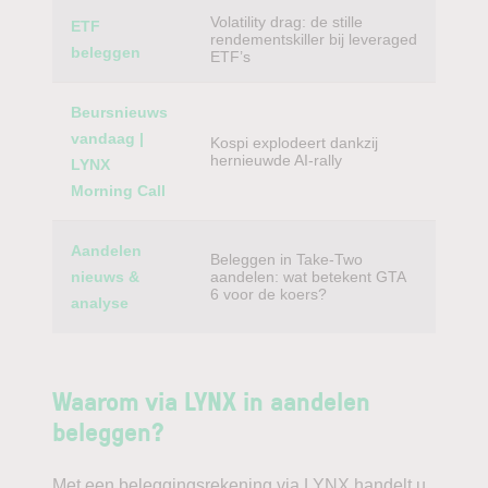
Volatility drag: de stille
ETF
rendementskiller bij leveraged
beleggen
ETF’s
Beursnieuws
vandaag |
Kospi explodeert dankzij
hernieuwde AI-rally
LYNX
Morning Call
Aandelen
Beleggen in Take-Two
nieuws &
aandelen: wat betekent GTA
6 voor de koers?
analyse
Waarom via LYNX in aandelen
beleggen?
Met een beleggingsrekening via LYNX handelt u