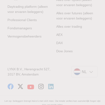
voor ervaren beleggers)
Daytrading platform (alleen
voor ervaren beleggers)
Alles over futures (alleen
voor ervaren beleggers)
Professional Clients
Alles over trading
Fondsmanagers
AEX
Vermogensbeheerders
DAX
Dow Jones
LYNX B.V., Herengracht 527,
NL
1017 BV, Amsterdam
Let op: beleggen brengt risico's met zich mee. Uw totale verlies kan aanzienlijk hoger zijn
dan uw totale inleg.