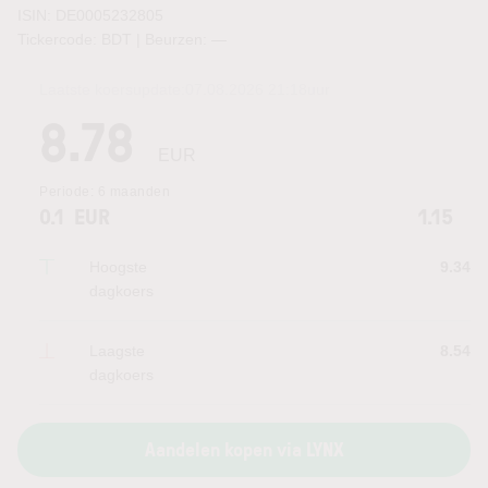
ISIN: DE0005232805
Tickercode: BDT | Beurzen:
—
Laatste koersupdate:
07.08.2026 21:18
uur
8.78
EUR
Periode:
6 maanden
0.1
EUR
1.15
Hoogste
9.34
dagkoers
Laagste
8.54
dagkoers
Aandelen kopen via LYNX