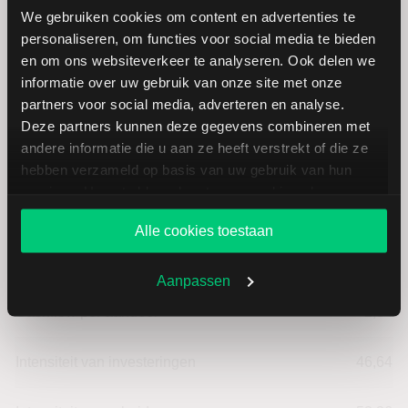
We gebruiken cookies om content en advertenties te
personaliseren, om functies voor social media te bieden
en om ons websiteverkeer te analyseren. Ook delen we
Bertrandt: fundamentele cijfers in
informatie over uw gebruik van onze site met onze
EUR
partners voor social media, adverteren en analyse.
Deze partners kunnen deze gegevens combineren met
andere informatie die u aan ze heeft verstrekt of die ze
Dividendrendement
--
hebben verzameld op basis van uw gebruik van hun
services. U gaat akkoord met onze cookies als u onze
Omzet ratio
-5,45
website blijft gebruiken.
Alle cookies toestaan
Omzet per aandeel
97,72
Aanpassen
Cashflow per aandeel
2,54
Intensiteit van investeringen
46,64