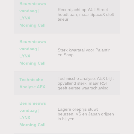
Beursnieuws
Recordjacht op Wall Street
vandaag |
houdt aan, maar SpaceX stelt
LYNX
teleur
Morning Call
Beursnieuws
vandaag |
Sterk kwartaal voor Palantir
en Snap
LYNX
Morning Call
Technische analyse: AEX blijft
Technische
opvallend sterk, maar RSI
Analyse AEX
geeft eerste waarschuwing
Beursnieuws
Lagere olieprijs stuwt
vandaag |
beurzen, VS en Japan grijpen
LYNX
in bij yen
Morning Call