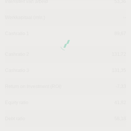
Intensiteit van arbeid
53,36
Werkkapitaal (mln.)
--
Cashratio 1
89,67
Cashratio 2
131,72
Cashratio 3
131,35
Return on Investment (ROI)
-7,33
Equity ratio
41,82
Debt ratio
58,18