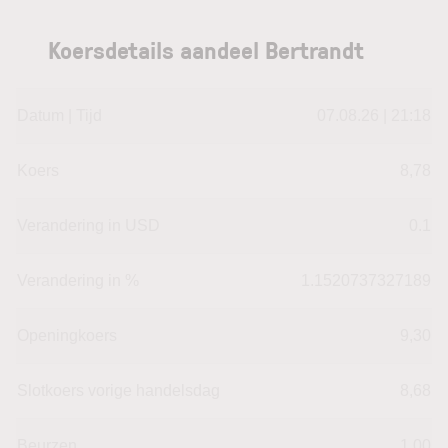
Koersdetails aandeel Bertrandt
Datum | Tijd
07.08.26 | 21:18
Koers
8,78
Verandering in USD
0.1
Verandering in %
1.1520737327189
Openingkoers
9,30
Slotkoers vorige handelsdag
8,68
Beurzen
1,00