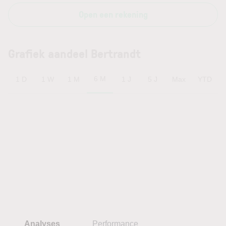
Open een rekening
Grafiek aandeel Bertrandt
6 M
1 D
1 W
1 M
1 J
5 J
Max
YTD
Analyses
Performance