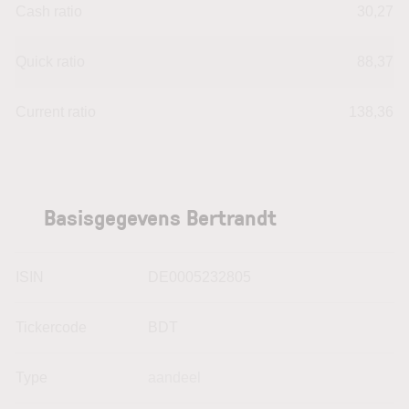
Cash ratio
30,27
Quick ratio
88,37
Current ratio
138,36
Basisgegevens Bertrandt
ISIN
DE0005232805
Tickercode
BDT
Type
aandeel