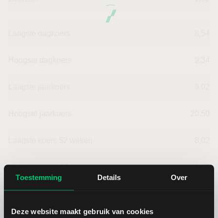
Laagste dagkoers
8,54
Hoogste dagkoers
9,34
Laagste jaarkoers
8,02
Hoogste jaarkoers
20,50
Laagste koers 52 weken
8,02
Hoogste koers 52 weken
21,95
Toestemming
Details
Over
Marktkapitalisatie (mld.)
0,09
Deze website maakt gebruik van cookies