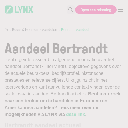
Skip to main content
Open een rekening
Zoek naar informatie
Beurs & Koersen
Aandelen
Bertrandt Aandeel
Aandeel Bertrandt
Bent u geïnteresseerd in algemene informatie over het
aandeel Bertrandt? Hier vindt u objectieve gegevens over
de actuele beurskoers, bedrijfsprofiel, historische
prestaties en relevante cijfers. U krijgt inzicht in het
koersverloop en kunt aanvullende context vinden over de
sector waarin aandeel Bertrandt actief is.
Bent u op zoek
naar een broker om te handelen in Europese en
Amerikaanse aandelen? Lees meer over de
mogelijkheden via LYNX via
deze link
.
Bertrandt aandeel actueel