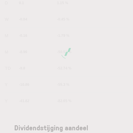
1D
0.1
1.15 %
1W
-0.04
-0.45 %
1M
-0.16
-1.79 %
6M
-8.96
-50.51 %
YTD
-9.8
-52.74 %
1Y
-10.86
-55.3 %
5Y
-41.82
-82.65 %
Dividendstijging aandeel