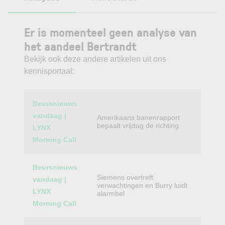
Er is momenteel geen analyse van
het aandeel Bertrandt
Bekijk ook deze andere artikelen uit ons
kennisportaal:
Category
Titel
Beursnieuws
vandaag |
Amerikaans banenrapport
bepaalt vrijdag de richting
LYNX
Morning Call
Beursnieuws
Siemens overtreft
vandaag |
verwachtingen en Burry luidt
LYNX
alarmbel
Morning Call