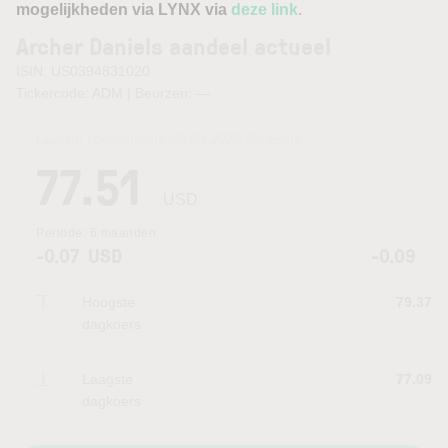
mogelijkheden via LYNX via
deze link
.
Archer Daniels aandeel actueel
ISIN: US0394831020
Tickercode: ADM | Beurzen:
—
Laatste koersupdate:
06.08.2026 22:15
uur
77.51
USD
Periode:
6 maanden
-0.07
USD
-0.09
Hoogste
79.37
dagkoers
Laagste
77.09
dagkoers