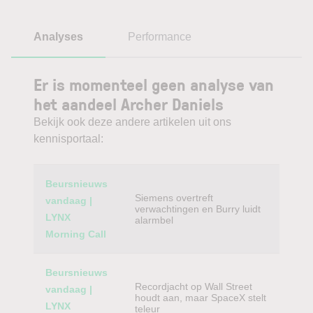
Analyses
Performance
Er is momenteel geen analyse van
het aandeel Archer Daniels
Bekijk ook deze andere artikelen uit ons
kennisportaal:
Category
Titel
Beursnieuws
Siemens overtreft
vandaag |
verwachtingen en Burry luidt
LYNX
alarmbel
Morning Call
Beursnieuws
Recordjacht op Wall Street
vandaag |
houdt aan, maar SpaceX stelt
LYNX
teleur