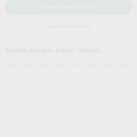
Aandelen kopen via LYNX
Open een rekening
Grafiek aandeel Archer Daniels
6 M
1 D
1 W
1 M
1 J
5 J
Max
YTD