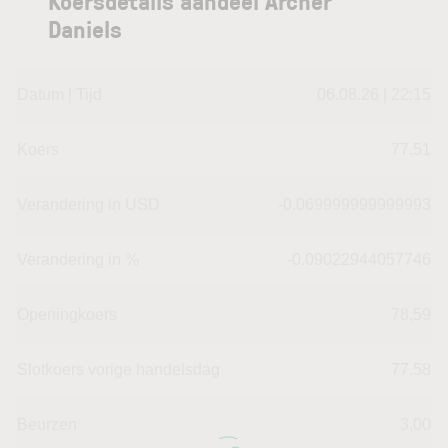
Koersdetails aandeel Archer
Daniels
Datum | Tijd
06.08.26 | 22:15
Koers
77,51
Verandering in USD
-0.069999999999993
Verandering in %
-0.09022944057746
Openingkoers
78,59
Slotkoers vorige handelsdag
77,58
Beurzen
3,00