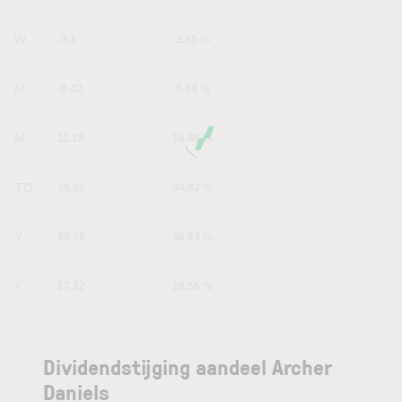
1W
-3.1
-3.85 %
1M
-0.42
-0.54 %
6M
11.18
16.86 %
YTD
20.02
34.82 %
1Y
20.78
36.63 %
5Y
17.22
28.56 %
Dividendstijging aandeel Archer
Daniels