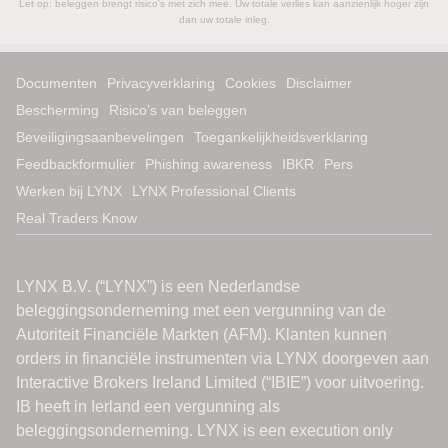
Let op: beleggen brengt risico's met zich mee. Uw totale verlies kan aanzienlijk hoger zijn
dan uw totale inleg.
Documenten
Privacyverklaring
Cookies
Disclaimer
Bescherming
Risico’s van beleggen
Beveiligingsaanbevelingen
Toegankelijkheidsverklaring
Feedbackformulier
Phishing awareness
IBKR
Pers
Werken bij LYNX
LYNX Professional Clients
Real Traders Know