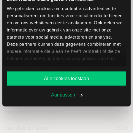
We gebruiken cookies om content en advertenties te
personaliseren, om functies voor social media te bieden
Archer Daniels: fundamentele
en om ons websiteverkeer te analyseren. Ook delen we
cijfers in USD
informatie over uw gebruik van onze site met onze
partners voor social media, adverteren en analyse.
Deze partners kunnen deze gegevens combineren met
Dividendrendement
--
andere informatie die u aan ze heeft verstrekt of die ze
hebben verzameld op basis van uw gebruik van hun
Omzet ratio
1,34
services. U gaat akkoord met onze cookies als u onze
website blijft gebruiken.
Alle cookies toestaan
Omzet per aandeel
165,85
Aanpassen
Cashflow per aandeel
11,26
Intensiteit van investeringen
49,10
Intensiteit van arbeid
50,90