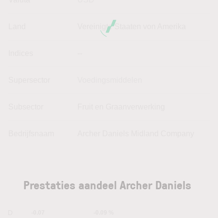
Land
Vereinigte Staaten von Amerika
Indices
--
Supersector
Voedingsmiddelen
Subsector
Fruit en Graanverwerking
Bedrijfsnaam
Archer Daniels Midland Company
Prestaties aandeel Archer Daniels
1D
-0.07
-0.09 %