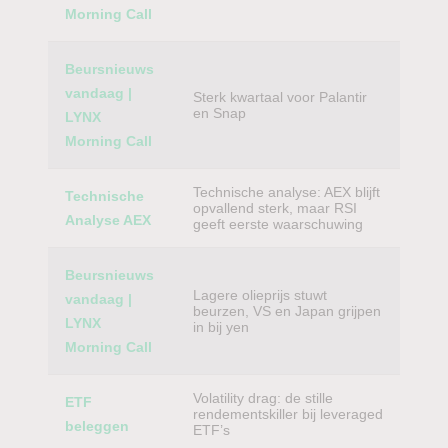
Morning Call
Beursnieuws
vandaag |
Sterk kwartaal voor Palantir
en Snap
LYNX
Morning Call
Technische analyse: AEX blijft
Technische
opvallend sterk, maar RSI
Analyse AEX
geeft eerste waarschuwing
Beursnieuws
Lagere olieprijs stuwt
vandaag |
beurzen, VS en Japan grijpen
LYNX
in bij yen
Morning Call
Volatility drag: de stille
ETF
rendementskiller bij leveraged
beleggen
ETF’s