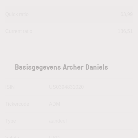
Quick ratio
63,99
Current ratio
136,51
Basisgegevens Archer Daniels
ISIN
US0394831020
Tickercode
ADM
Type
aandeel
Valuta
USD