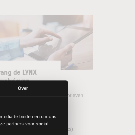
ang de LYNX
wsbrieven
Over
teer uw gewenste LYNX Nieuwsbrieven
eekoverzicht (wekelijks)
 media te bieden en om ons
YNX Morning Call (dagelijks)
ze partners voor social
echnische analyse AEX (wekelijks)