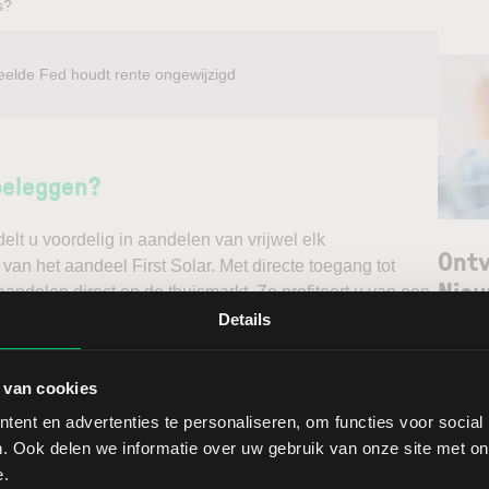
s?
eelde Fed houdt rente ongewijzigd
beleggen?
t u voordelig in aandelen van vrijwel elk
Ontv
van het aandeel First Solar. Met directe toegang tot
Nieu
andelen direct op de thuismarkt. Zo profiteert u van een
ndelen doet u daarnaast via een stabiel platform met
Details
t gedegen analyses kunt maken. Belegt u met het oog op
Selec
erwacht u een dalende koers en gaat u short*?
 van cookies
W
ent en advertenties te personaliseren, om functies voor social
ggen. Ontdek alle voordelen van beleggen via een
L
. Ook delen we informatie over uw gebruik van onze site met on
t.
T
e.