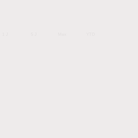
1 J
5 J
Max
YTD