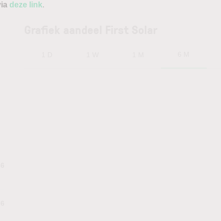
via
deze link
.
Grafiek aandeel First Solar
6 M
1 D
1 W
1 M
86
76