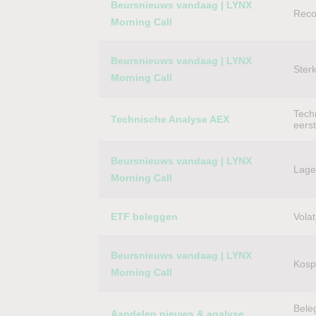
Beursnieuws vandaag | LYNX
Reco
Morning Call
Beursnieuws vandaag | LYNX
Ster
Morning Call
Techn
Technische Analyse AEX
eers
Beursnieuws vandaag | LYNX
Lager
Morning Call
ETF beleggen
Volat
Beursnieuws vandaag | LYNX
Kospi
Morning Call
Bele
Aandelen nieuws & analyse