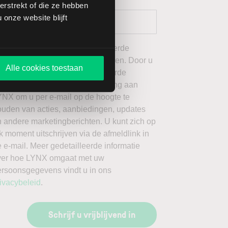
rstrekt of die ze hebben
onze website blijft
 wil graag de door mij geselecteerde
ieuwsbrieven van LYNX ontvangen. Door u
Alle cookies toestaan
an te melden voor de geselecteerde
ieuwsbrieven, geeft u toestemming aan
YNX om u per e-mail op de hoogte te
ouden van acties, aanbiedingen, updates
 andere marketingberichten. U kunt zich op
k moment uitschrijven via de afmeldlink in
 e-mail. Meer gedetailleerde informatie
ver hoe LYNX omgaat met uw
ersoonsgegevens vindt u in ons
ivacybeleid
.
Schrijf u vrijblijvend in