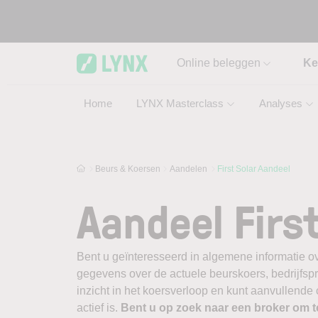
Skip to main content
Online beleggen
Ke
Home
LYNX Masterclass
Analyses
Beurs & Koersen
Aandelen
First Solar Aandeel
Aandeel First
Bent u geïnteresseerd in algemene informatie ove
gegevens over de actuele beurskoers, bedrijfsprofi
inzicht in het koersverloop en kunt aanvullende 
actief is.
Bent u op zoek naar een broker om 