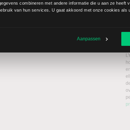
egevens combineren met andere informatie die u aan ze heeft ve
t Solar brengt extra risico’s met zich mee: als de koers
bruik van hun services. U gaat akkoord met onze cookies als u 
zen onbeperkt oplopen. Het is belangrijk om deze risico’s
 enkel te beleggen met kapitaal dat u kunt missen.
Ik
roker
n
Aanpassen
a
n
L
h
en
el
de
o
p
pr