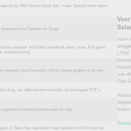
rdjacht op Wall Street houdt aan, maar SpaceX stelt teleur
Voor
Sola
k kwartaal voor Palantir en Snap
Voor- 
weggel
ische analyse: AEX blijft opvallend sterk, maar RSI geeft
te waarschuwing
LYNX k
koersb
handel
e olieprijs stuwt beurzen, VS en Japan grijpen in bij yen
aan de
First 
ility drag: de stille rendementskiller bij leveraged ETF’s
Houd e
reguli
leiden
 explodeert dankzij hernieuwde AI-rally
Ontdek
ggen in Take-Two aandelen: wat betekent GTA 6 voor de