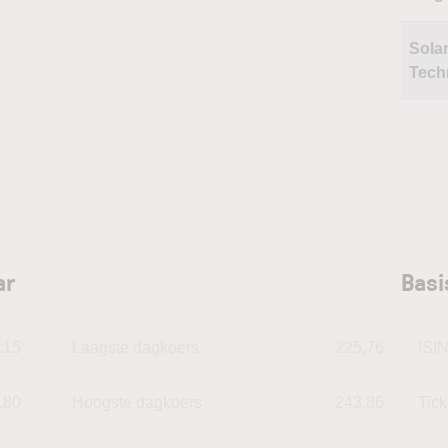
Sola
Tech
ar
Basi
:15
Laagste dagkoers
225,76
ISI
,80
Hoogste dagkoers
243,86
Tic