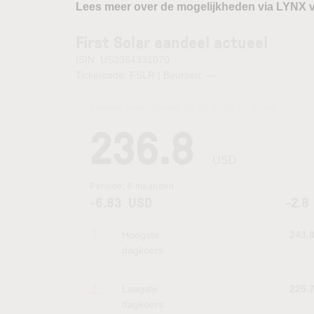
Lees meer over de mogelijkheden via LYNX 
First Solar aandeel actueel
ISIN: US3364331070
Tickercode: FSLR | Beurzen:
—
Laatste koersupdate:
05.08.2026 22:15
uur
236.8
USD
Periode:
6 maanden
-6.83
USD
-2.8
Hoogste
243.
dagkoers
Laagste
225.
dagkoers