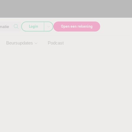
Login
Open een rekening
matie
Beursupdates
Podcast