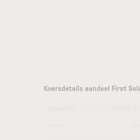
Koersdetails aandeel First Sol
Datum | Tijd
05.08.26 | 22
Koers
236