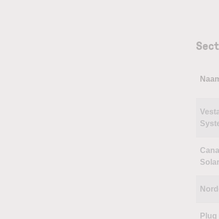
Sect
Naa
Vest
Syst
Cana
Sola
Nord
Plug