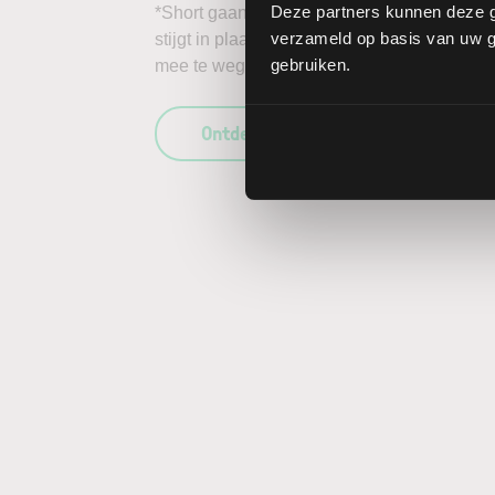
Deze partners kunnen deze g
*Short gaan in bijvoorbeeld het aandeel Firs
verzameld op basis van uw ge
stijgt in plaats van daalt, kunnen de verlie
gebruiken.
mee te wegen in uw beleggingsbeslissing en
Ontdek wat LYNX uniek maakt als b