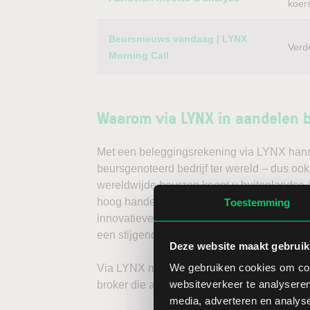
koer
Beursnieuws vandaag | LYNX
Verd
Morning Call
Waarom via LYNX in aandelen 
Met een beleggingsrekening via LYNX handel
beursgenoteerd bedrijf ter wereld – dus ook 
wereldwijde beurzen koopt u buitenlandse a
hoog handelsvolume en een lage spread. Ha
Toestemming
innovatieve trading tools, waarmee u direc
een stijgende koers door long te gaan, of v
Deze website maakt gebruik
We gebruiken cookies om cont
Via LYNX maakt u de volgende stap in bele
websiteverkeer te analyseren
broker die aandelenbeleggers serieus neem
media, adverteren en analys