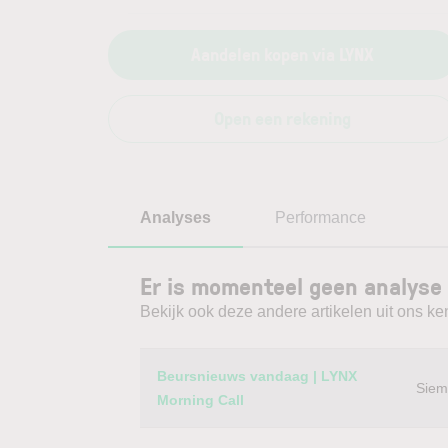
Aandelen kopen via LYNX
Open een rekening
Analyses
Performance
Er is momenteel geen analyse 
Bekijk ook deze andere artikelen uit ons ke
Category
Titel
Beursnieuws vandaag | LYNX
Siem
Morning Call