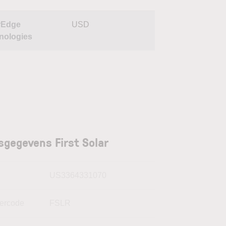
rEdge
USD
nologies
sgegevens First Solar
N
US3364331070
kercode
FSLR