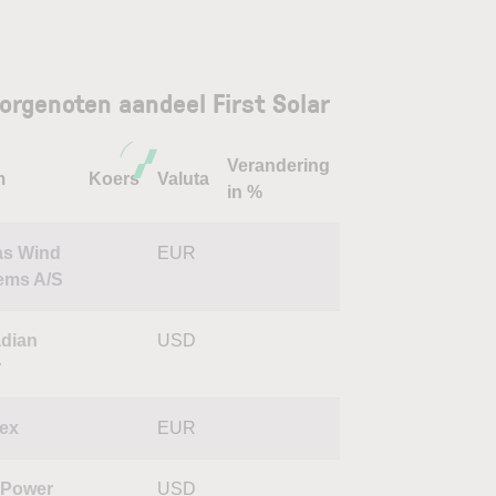
orgenoten aandeel First Solar
Verandering
m
Koers
Valuta
in %
as Wind
EUR
ems A/S
dian
USD
r
ex
EUR
 Power
USD