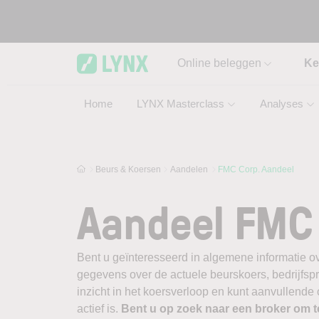
Skip to main content
Online beleggen
Ke
Home
LYNX Masterclass
Analyses
Beurs & Koersen
Aandelen
FMC Corp. Aandeel
Aandeel FMC 
Bent u geïnteresseerd in algemene informatie o
gegevens over de actuele beurskoers, bedrijfsprofi
inzicht in het koersverloop en kunt aanvullend
actief is.
Bent u op zoek naar een broker om 