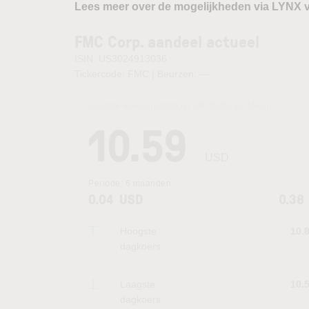
Lees meer over de mogelijkheden via LYNX 
FMC Corp. aandeel actueel
ISIN: US3024913036
Tickercode: FMC | Beurzen:
—
Laatste koersupdate:
07.08.2026 22:15
uur
10.59
USD
Periode:
6 maanden
0.04
USD
0.38
Hoogste
10.
dagkoers
Laagste
10.
dagkoers