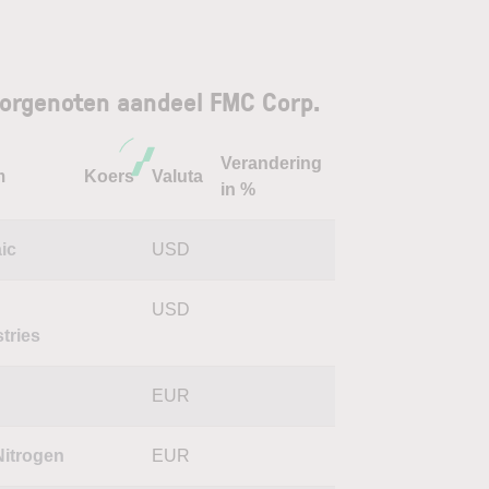
orgenoten aandeel FMC Corp.
Verandering
m
Koers
Valuta
in %
ic
USD
USD
tries
EUR
Nitrogen
EUR