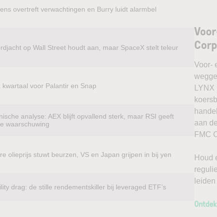
ens overtreft verwachtingen en Burry luidt alarmbel
Voor
Corp
rdjacht op Wall Street houdt aan, maar SpaceX stelt teleur
Voor- 
weggel
k kwartaal voor Palantir en Snap
LYNX k
koersb
handel
ische analyse: AEX blijft opvallend sterk, maar RSI geeft
aan de
te waarschuwing
FMC Co
e olieprijs stuwt beurzen, VS en Japan grijpen in bij yen
Houd e
reguli
leiden
ility drag: de stille rendementskiller bij leveraged ETF’s
Ontdek