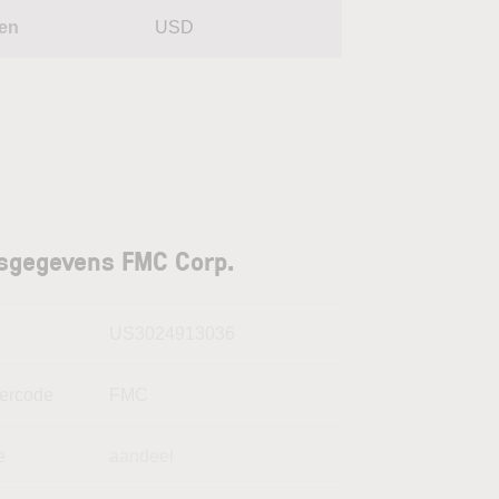
ien
USD
sgegevens FMC Corp.
N
US3024913036
kercode
FMC
e
aandeel