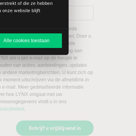
rstrekt of die ze hebben
onze website blijft
 wil graag de door mij geselecteerde
ieuwsbrieven van LYNX ontvangen. Door u
Alle cookies toestaan
an te melden voor de geselecteerde
ieuwsbrieven, geeft u toestemming aan
YNX om u per e-mail op de hoogte te
ouden van acties, aanbiedingen, updates
 andere marketingberichten. U kunt zich op
k moment uitschrijven via de afmeldlink in
 e-mail. Meer gedetailleerde informatie
ver hoe LYNX omgaat met uw
ersoonsgegevens vindt u in ons
ivacybeleid
.
Schrijf u vrijblijvend in