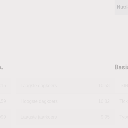
Nutr
.
Basi
:15
Laagste dagkoers
10,53
ISI
,59
Hoogste dagkoers
10,82
Tic
999
Laagste jaarkoers
9,95
Typ