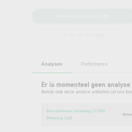
Aandelen kopen via LYNX
Open een rekening
Analyses
Performance
Er is momenteel geen analyse
Bekijk ook deze andere artikelen uit ons ke
Category
Titel
Beursnieuws vandaag | LYNX
Amer
Morning Call