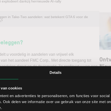
 explodeert dankzij hernieuwde AI-rally
ggen in Take-Two aandelen: wat betekent GTA 6 voor de
s?
beleggen?
t u voordelig in aandelen van vrijwel elk
Ontv
k van het aandeel FMC Corp.. Met directe toegang tot
Nieu
andelen direct op de thuismarkt. Zo profiteert u van een
ndelen doet u daarnaast via een stabiel platform met
Details
t gedegen analyses kunt maken. Belegt u met het oog op
Selec
erwacht u een dalende koers en gaat u short*?
 van cookies
W
ent en advertenties te personaliseren, om functies voor social
ggen. Ontdek alle voordelen van beleggen via een
L
. Ook delen we informatie over uw gebruik van onze site met on
t.
T
e.