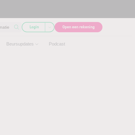
Login
Open een rekening
matie
Beursupdates
Podcast