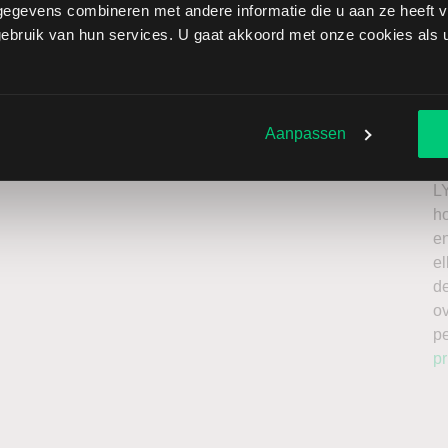
egevens combineren met andere informatie die u aan ze heeft ve
 Corp. brengt extra risico’s met zich mee: als de koers
bruik van hun services. U gaat akkoord met onze cookies als u 
zen onbeperkt oplopen. Het is belangrijk om deze risico’s
 enkel te beleggen met kapitaal dat u kunt missen.
Ik
roker
n
Aanpassen
a
n
L
h
en
el
de
o
p
pr