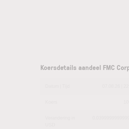
Koersdetails aandeel FMC Corp
Datum | Tijd
07.08.26 | 22
Koers
10
Verandering in
0.039999999999
USD