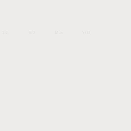
1 J
5 J
Max
YTD