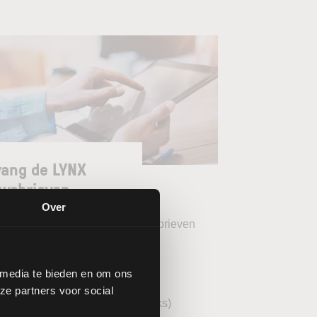
ang de LYNX
wsbrieven
Over
teer uw gewenste LYNX Nieuwsbrieven
eekoverzicht (wekelijks)
 media te bieden en om ons
YNX Morning Call (dagelijks)
ze partners voor social
echnische analyse AEX (wekelijks)