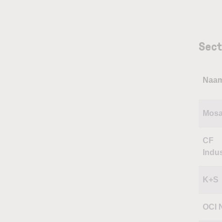
Sect
Naa
Mosa
CF
Indus
K+S
OCI 