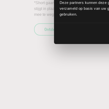
Deze partners kunnen deze g
*Short gaan in bijvoorbeeld het aandeel FMC
verzameld op basis van uw ge
stijgt in plaats van daalt, kunnen de verlie
gebruiken.
mee te wegen in uw beleggingsbeslissing en
Ontdek wat LYNX uniek maakt als b