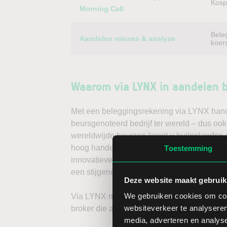
Kospi
Morning Call
Bele
Aandelen nieuws & analyse
koer
Waarom via LYNX in aandelen 
Met een beleggingsrekening via LYNX handel
beursgenoteerd bedrijf ter wereld – dus oo
wereldwijde beurzen koopt u buitenlandse a
hoog handelsvolume en een lage spread. Ha
Toestemming
innovatieve trading tools, waarmee u direc
een stijgende koers door long te gaan, of v
Deze website maakt gebruik
We gebruiken cookies om cont
Via LYNX maakt u de volgende stap in bele
websiteverkeer te analyseren
broker die aandelenbeleggers serieus neem
media, adverteren en analys