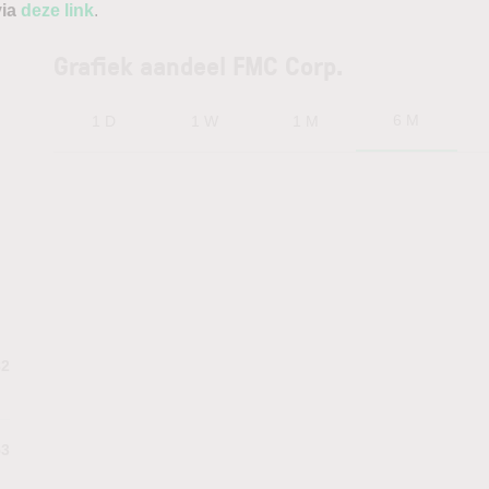
via
deze link
.
Grafiek aandeel FMC Corp.
6 M
1 D
1 W
1 M
82
53