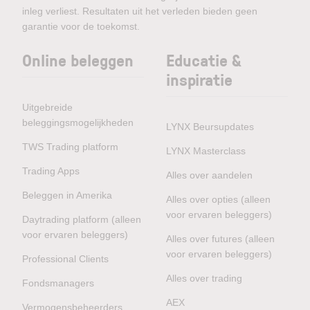
inleg verliest. Resultaten uit het verleden bieden geen
garantie voor de toekomst.
Online beleggen
Educatie &
inspiratie
Uitgebreide
beleggingsmogelijkheden
LYNX Beursupdates
TWS Trading platform
LYNX Masterclass
Trading Apps
Alles over aandelen
Beleggen in Amerika
Alles over opties (alleen
voor ervaren beleggers)
Daytrading platform (alleen
voor ervaren beleggers)
Alles over futures (alleen
voor ervaren beleggers)
Professional Clients
Alles over trading
Fondsmanagers
AEX
Vermogensbeheerders