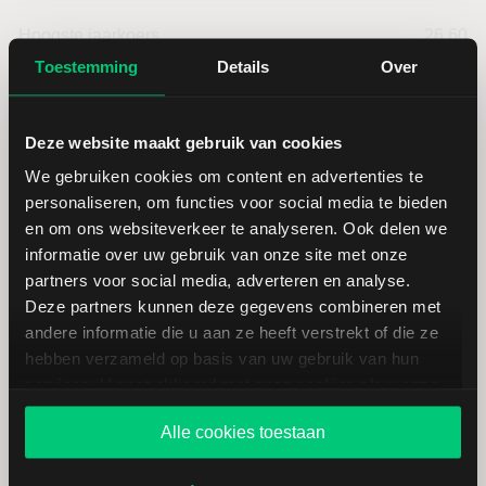
Hoogste jaarkoers
26,60
Toestemming
Details
Over
Laagste koers 52 weken
19,70
Deze website maakt gebruik van cookies
Hoogste koers 52 weken
29,35
We gebruiken cookies om content en advertenties te
personaliseren, om functies voor social media te bieden
Marktkapitalisatie (mld.)
13,81
en om ons websiteverkeer te analyseren. Ook delen we
informatie over uw gebruik van onze site met onze
partners voor social media, adverteren en analyse.
Deze partners kunnen deze gegevens combineren met
andere informatie die u aan ze heeft verstrekt of die ze
Hormel Foods: fundamentele
hebben verzameld op basis van uw gebruik van hun
cijfers in USD
services. U gaat akkoord met onze cookies als u onze
website blijft gebruiken.
Alle cookies toestaan
Dividendrendement
--