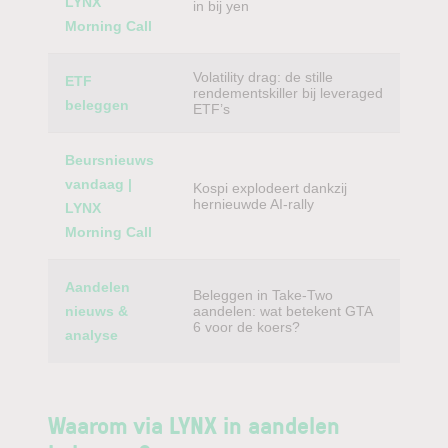
LYNX
in bij yen
Morning Call
Volatility drag: de stille
ETF
rendementskiller bij leveraged
beleggen
ETF’s
Beursnieuws
vandaag |
Kospi explodeert dankzij
hernieuwde AI-rally
LYNX
Morning Call
Aandelen
Beleggen in Take-Two
nieuws &
aandelen: wat betekent GTA
6 voor de koers?
analyse
Waarom via LYNX in aandelen