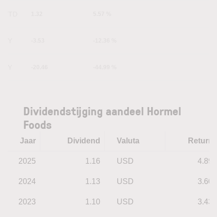
YTD
1.32
5.57 %
1Y
-3.53
-12.36 %
5Y
-20.46
-44.99 %
Dividendstijging aandeel Hormel
Foods
Jaar
Dividend
Valuta
Return
2025
1.16
USD
4.89
2024
1.13
USD
3.60
2023
1.10
USD
3.43