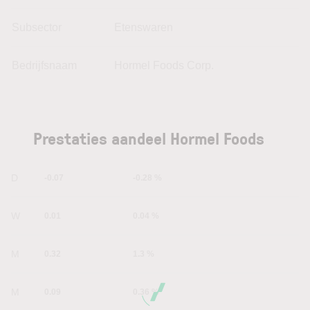
Subsector
Etenswaren
Bedrijfsnaam
Hormel Foods Corp.
Prestaties aandeel Hormel Foods
1D
-0.07
-0.28 %
1W
0.01
0.04 %
1M
0.32
1.3 %
6M
0.09
0.36 %