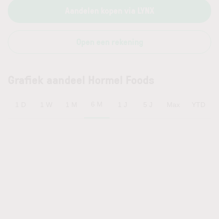
Aandelen kopen via LYNX
Open een rekening
Grafiek aandeel Hormel Foods
6 M
1 D
1 W
1 M
1 J
5 J
Max
YTD