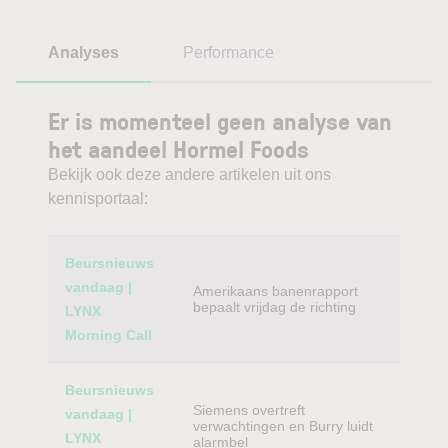
Analyses
Performance
Er is momenteel geen analyse van
het aandeel Hormel Foods
Bekijk ook deze andere artikelen uit ons
kennisportaal:
Category
Titel
Beursnieuws
vandaag |
Amerikaans banenrapport
bepaalt vrijdag de richting
LYNX
Morning Call
Beursnieuws
Siemens overtreft
vandaag |
verwachtingen en Burry luidt
LYNX
alarmbel