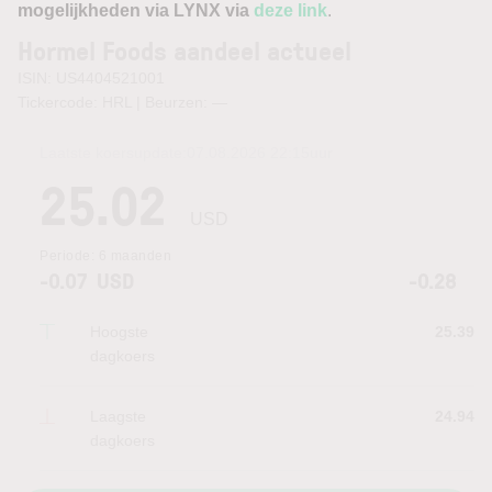
mogelijkheden via LYNX via
deze link
.
Hormel Foods aandeel actueel
ISIN: US4404521001
Tickercode: HRL | Beurzen:
—
Laatste koersupdate:
07.08.2026 22:15
uur
25.02
USD
Periode:
6 maanden
-0.07
USD
-0.28
Hoogste
25.39
dagkoers
Laagste
24.94
dagkoers