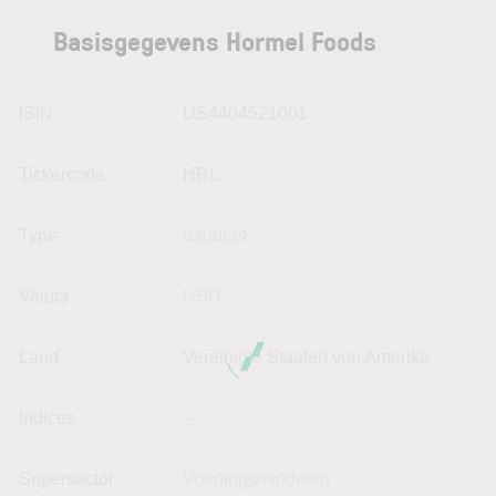
Basisgegevens Hormel Foods
ISIN
US4404521001
Tickercode
HRL
Type
aandeel
Valuta
USD
Land
Vereinigte Staaten von Amerika
Indices
--
Supersector
Voedingsmiddelen