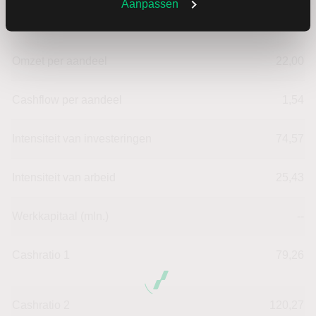
Aanpassen
Omzet ratio
3,95
Omzet per aandeel
22,00
Cashflow per aandeel
1,54
Intensiteit van investeringen
74,57
Intensiteit van arbeid
25,43
Werkkapitaal (mln.)
--
Cashratio 1
79,26
Cashratio 2
120,27