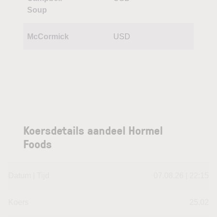
Soup
McCormick
USD
Koersdetails aandeel Hormel
Foods
Datum | Tijd
07.08.26 | 22:15
Koers
25,02