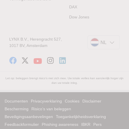
DAX
Dow Jones
LYNX B.V., Herengracht 527,
NL
1017 BV, Amsterdam
Let op: beleggen brengt risico's met zich mee. Uw totale verlies kan aanzienlijk hoger zijn
dan uw totale inleg.
Documenten
Privacyverklaring
Cookies
Disclaimer
Bescherming
Risico’s van beleggen
Beveiligingsaanbevelingen
Toegankelijkheidsverklaring
Feedbackformulier
Phishing awareness
IBKR
Pers