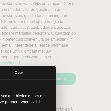
ieuwsbrieven van LYNX ontvangen. Door u
an te melden voor de geselecteerde
ieuwsbrieven, geeft u toestemming aan
YNX om u per e-mail op de hoogte te
ouden van acties, aanbiedingen, updates
 andere marketingberichten. U kunt zich op
k moment uitschrijven via de afmeldlink in
 e-mail. Meer gedetailleerde informatie
ver hoe LYNX omgaat met uw
ersoonsgegevens vindt u in ons
ivacybeleid
.
Over
Schrijf u vrijblijvend in
 media te bieden en om ons
ze partners voor social
orgenoten aandeel Intertrust