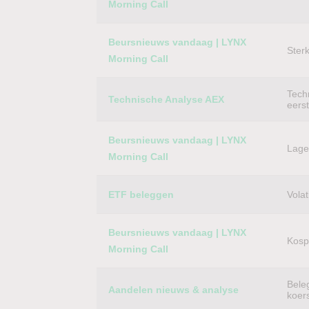
Morning Call
Beursnieuws vandaag | LYNX
Ster
Morning Call
Techn
Technische Analyse AEX
eers
Beursnieuws vandaag | LYNX
Lager
Morning Call
ETF beleggen
Volat
Beursnieuws vandaag | LYNX
Kospi
Morning Call
Bele
Aandelen nieuws & analyse
koer