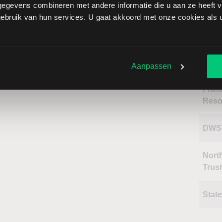
egevens combineren met andere informatie die u aan ze heeft ve
bruik van hun services. U gaat akkoord met onze cookies als u 
Naa
Inve
Aanpassen
Frank
Reso
DWS
Nort
Trus
State