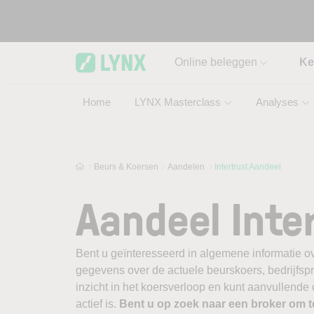
Skip to main content
Online beleggen
Ke
Home
LYNX Masterclass
Analyses
Beurs & Koersen
Aandelen
Intertrust Aandeel
Aandeel Inte
Bent u geïnteresseerd in algemene informatie ove
gegevens over de actuele beurskoers, bedrijfsprofi
inzicht in het koersverloop en kunt aanvullende 
actief is.
Bent u op zoek naar een broker om 