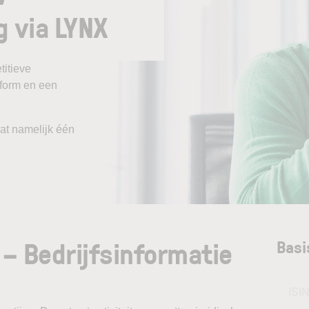
g via LYNX
itieve
tform en een
aat namelijk één
 – Bedrijfsinformatie
Basi
ISI