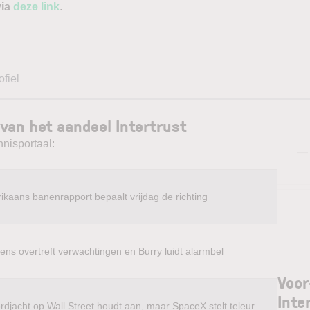
via
deze link
.
ofiel
van het aandeel Intertrust
—
nnisportaal:
—
ikaans banenrapport bepaalt vrijdag de richting
ens overtreft verwachtingen en Burry luidt alarmbel
Voor
Inte
rdjacht op Wall Street houdt aan, maar SpaceX stelt teleur