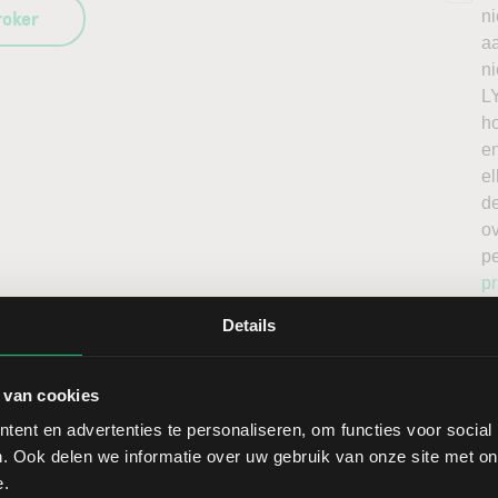
roker
n
a
n
L
h
en
el
de
o
p
pr
Details
 van cookies
ent en advertenties te personaliseren, om functies voor social
. Ook delen we informatie over uw gebruik van onze site met on
Sect
e.