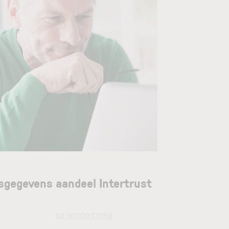
sgegevens aandeel Intertrust
N
NL0010937058