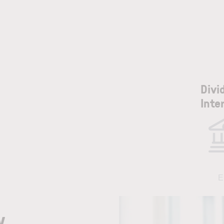
Divi
Inte
E
w