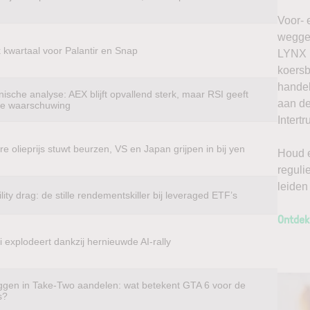
Voor- 
weggel
k kwartaal voor Palantir en Snap
LYNX k
koersb
handel
ische analyse: AEX blijft opvallend sterk, maar RSI geeft
aan de
te waarschuwing
Intertr
e olieprijs stuwt beurzen, VS en Japan grijpen in bij yen
Houd e
reguli
leiden
ility drag: de stille rendementskiller bij leveraged ETF’s
Ontdek
 explodeert dankzij hernieuwde AI-rally
ggen in Take-Two aandelen: wat betekent GTA 6 voor de
s?