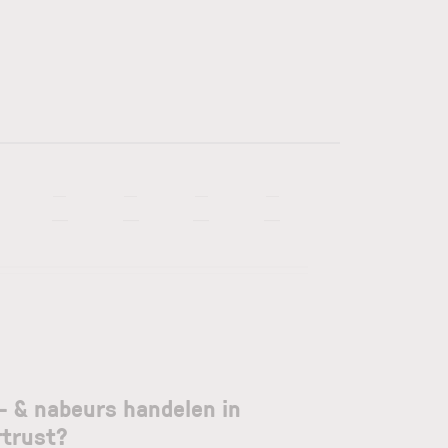
—
—
—
—
—
—
—
—
- & nabeurs handelen in
rtrust?