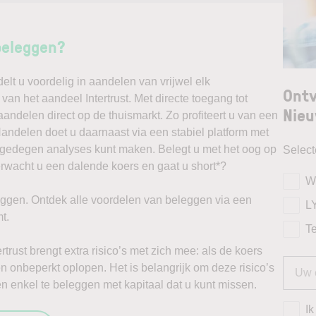
beleggen?
t u voordelig in aandelen van vrijwel elk
Ontv
van het aandeel Intertrust. Met directe toegang tot
Nieu
andelen direct op de thuismarkt. Zo profiteert u van een
ndelen doet u daarnaast via een stabiel platform met
t gedegen analyses kunt maken. Belegt u met het oog op
Selec
erwacht u een dalende koers en gaat u short*?
W
ggen. Ontdek alle voordelen van beleggen via een
L
t.
T
rtrust brengt extra risico’s met zich mee: als de koers
zen onbeperkt oplopen. Het is belangrijk om deze risico’s
 enkel te beleggen met kapitaal dat u kunt missen.
Ik