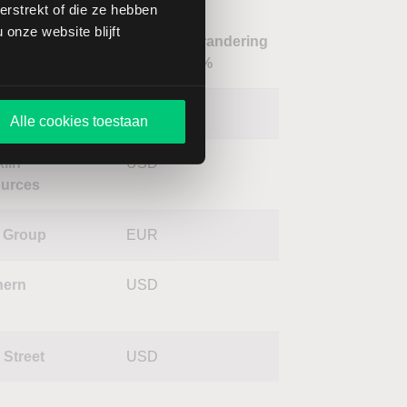
rstrekt of die ze hebben
onze website blijft
Verandering
m
Koers
Valuta
in %
sco
USD
Alle cookies toestaan
lin
USD
urces
 Group
EUR
hern
USD
t
 Street
USD