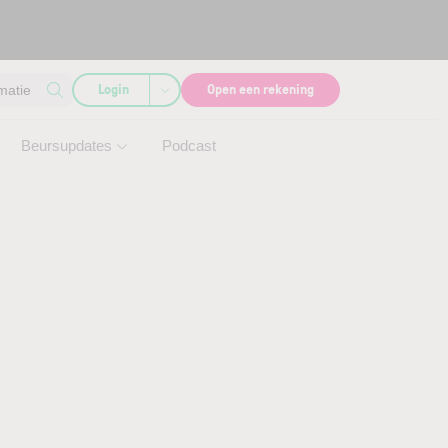
Login
Open een rekening
matie
Beursupdates
Podcast