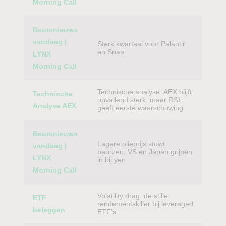
Morning Call
Beursnieuws
vandaag |
Sterk kwartaal voor Palantir
en Snap
LYNX
Morning Call
Technische analyse: AEX blijft
Technische
opvallend sterk, maar RSI
Analyse AEX
geeft eerste waarschuwing
Beursnieuws
Lagere olieprijs stuwt
vandaag |
beurzen, VS en Japan grijpen
LYNX
in bij yen
Morning Call
Volatility drag: de stille
ETF
rendementskiller bij leveraged
beleggen
ETF’s