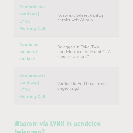
Beursnieuws
vandaag |
Kospi explodeert dankzij
hernieuwde AI-rally
LYNX
Morning Call
Aandelen
Beleggen in Take-Two
nieuws &
aandelen: wat betekent GTA
6 voor de koers?
analyse
Beursnieuws
vandaag |
Verdeelde Fed houdt rente
ongewijzigd
LYNX
Morning Call
Waarom via LYNX in aandelen
beleggen?