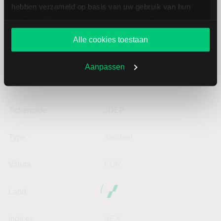
hebben verzameld op basis van uw gebruik van hun
services. U gaat akkoord met onze cookies als u onze
website blijft gebruiken.
Alle cookies toestaan
Basisgegevens JDE
Aanpassen
ISIN
NL0014332678
Tickercode
JDEP
Type
aandeel
Valuta
EUR
Land
--
Indices
AEX