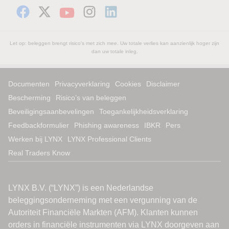
Let op: beleggen brengt risico's met zich mee. Uw totale verlies kan aanzienlijk hoger zijn
dan uw totale inleg.
Documenten
Privacyverklaring
Cookies
Disclaimer
Bescherming
Risico’s van beleggen
Beveiligingsaanbevelingen
Toegankelijkheidsverklaring
Feedbackformulier
Phishing awareness
IBKR
Pers
Werken bij LYNX
LYNX Professional Clients
Real Traders Know