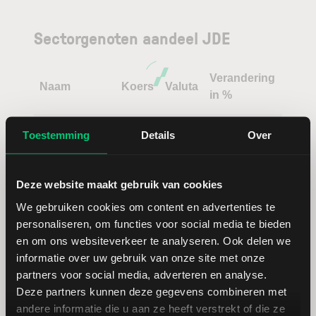
Sectorgenoten aandeel JDE
Verandering
Naam
Koers
Valuta
in %
AB-InBev
EUR
Toestemming
Details
Over
Heineken
EUR
Deze website maakt gebruik van cookies
We gebruiken cookies om content en advertenties te
Molson
USD
personaliseren, om functies voor social media te bieden
Coors
en om ons websiteverkeer te analyseren. Ook delen we
Brewing Cl B
informatie over uw gebruik van onze site met onze
partners voor social media, adverteren en analyse.
Deze partners kunnen deze gegevens combineren met
andere informatie die u aan ze heeft verstrekt of die ze