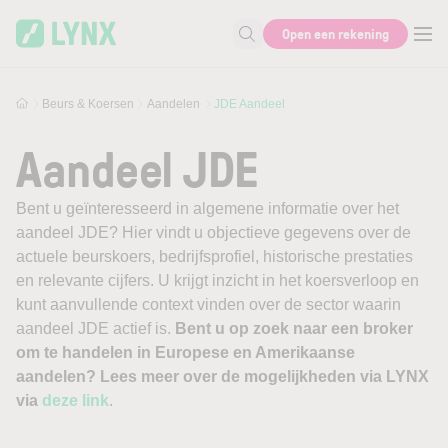
Skip to main content
Open een rekening
Zoek naar informatie
Beurs & Koersen
Aandelen
JDE Aandeel
Aandeel JDE
Bent u geïnteresseerd in algemene informatie over het
aandeel JDE? Hier vindt u objectieve gegevens over de
actuele beurskoers, bedrijfsprofiel, historische prestaties
en relevante cijfers. U krijgt inzicht in het koersverloop en
kunt aanvullende context vinden over de sector waarin
aandeel JDE actief is.
Bent u op zoek naar een broker
om te handelen in Europese en Amerikaanse
aandelen? Lees meer over de mogelijkheden via LYNX
via
deze link
.