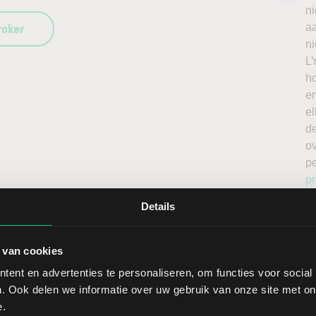
n
roker
a
n
L
h
en
el
de
o
p
pr
Details
 van cookies
ent en advertenties te personaliseren, om functies voor social
. Ook delen we informatie over uw gebruik van onze site met on
Sect
e.