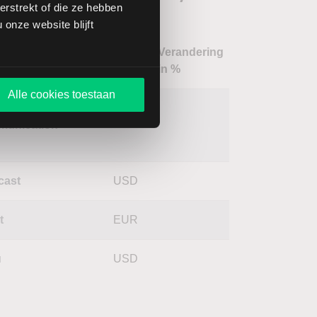
al - C
rstrekt of die ze hebben
onze website blijft
Verandering
m
Koers
Valuta
in %
Alle cookies toestaan
ter
USD
unication
cast
USD
t
EUR
u
USD