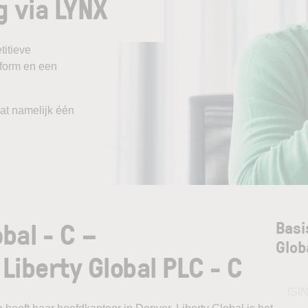
g via LYNX
itieve
tform en een
aat namelijk één
bal - C –
Basi
Glob
Liberty Global PLC - C
ISI