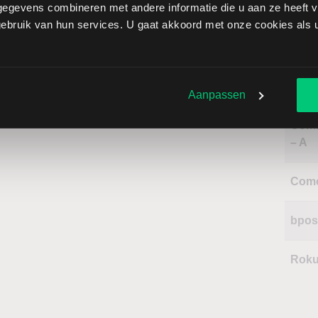
Glob
egevens combineren met andere informatie die u aan ze heeft ve
bruik van hun services. U gaat akkoord met onze cookies als u 
Naa
Aanpassen
Char
Comm
– A
Com
bpos
Rok