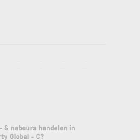
—
—
—
—
—
—
—
—
- & nabeurs handelen in
rty Global - C?