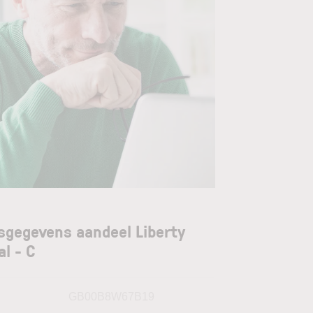
sgegevens aandeel Liberty
al - C
N
GB00B8W67B19