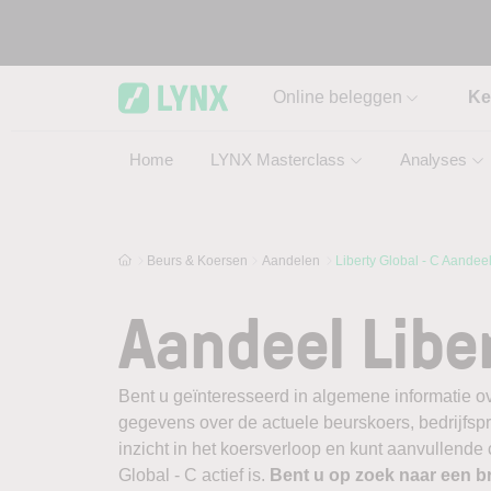
Skip to main content
Online beleggen
Ke
Home
LYNX Masterclass
Analyses
Beurs & Koersen
Aandelen
Liberty Global - C Aandee
Aandeel Liber
Bent u geïnteresseerd in algemene informatie ov
gegevens over de actuele beurskoers, bedrijfsprofi
inzicht in het koersverloop en kunt aanvullende
Global - C actief is.
Bent u op zoek naar een b