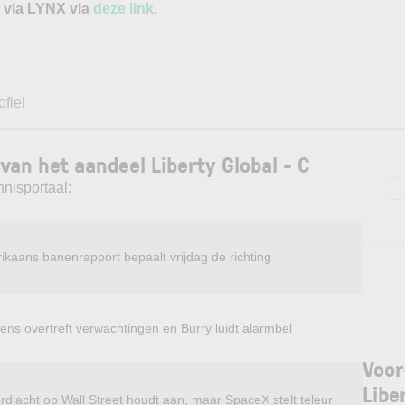
 via LYNX via
deze link
.
ofiel
van het aandeel Liberty Global - C
—
nnisportaal:
—
ikaans banenrapport bepaalt vrijdag de richting
ens overtreft verwachtingen en Burry luidt alarmbel
Voor
Libe
rdjacht op Wall Street houdt aan, maar SpaceX stelt teleur