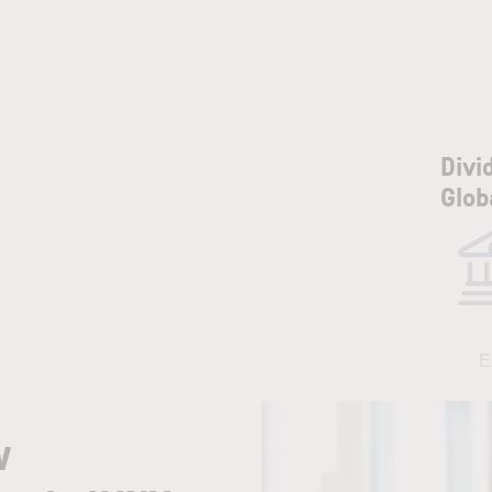
Divi
Glob
E
w