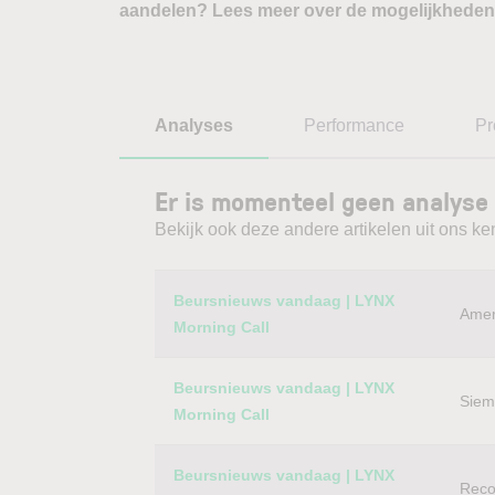
aandelen? Lees meer over de mogelijkheden
Analyses
Performance
Pr
Er is momenteel geen analyse 
Bekijk ook deze andere artikelen uit ons ke
Category
Titel
Beursnieuws vandaag | LYNX
Amer
Morning Call
Beursnieuws vandaag | LYNX
Siem
Morning Call
Beursnieuws vandaag | LYNX
Reco