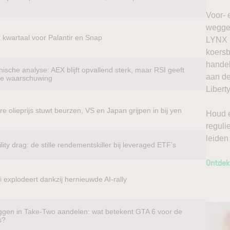
Voor- 
weggel
k kwartaal voor Palantir en Snap
LYNX k
koersb
handel
ische analyse: AEX blijft opvallend sterk, maar RSI geeft
aan de
te waarschuwing
Libert
e olieprijs stuwt beurzen, VS en Japan grijpen in bij yen
Houd e
reguli
leiden
ility drag: de stille rendementskiller bij leveraged ETF’s
Ontdek
 explodeert dankzij hernieuwde AI-rally
ggen in Take-Two aandelen: wat betekent GTA 6 voor de
s?