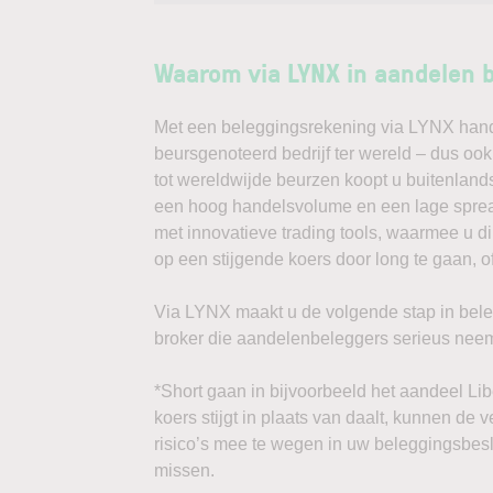
Waarom via LYNX in aandelen 
Met een beleggingsrekening via LYNX handel
beursgenoteerd bedrijf ter wereld – dus ook
tot wereldwijde beurzen koopt u buitenlands
een hoog handelsvolume en een lage spread
met innovatieve trading tools, waarmee u d
op een stijgende koers door long te gaan, o
Via LYNX maakt u de volgende stap in bele
broker die aandelenbeleggers serieus neem
*Short gaan in bijvoorbeeld het aandeel Libe
koers stijgt in plaats van daalt, kunnen de 
risico’s mee te wegen in uw beleggingsbesl
missen.