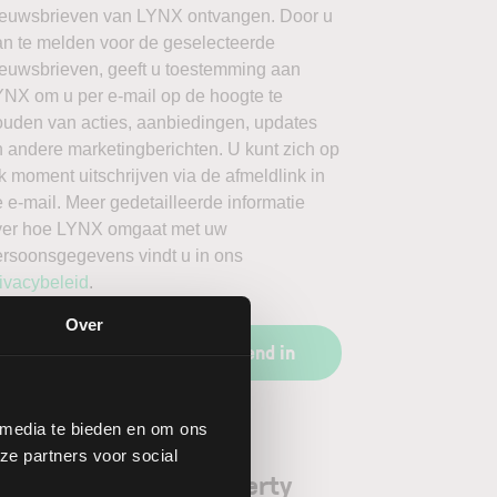
ieuwsbrieven van LYNX ontvangen. Door u
an te melden voor de geselecteerde
ieuwsbrieven, geeft u toestemming aan
YNX om u per e-mail op de hoogte te
ouden van acties, aanbiedingen, updates
 andere marketingberichten. U kunt zich op
k moment uitschrijven via de afmeldlink in
 e-mail. Meer gedetailleerde informatie
ver hoe LYNX omgaat met uw
ersoonsgegevens vindt u in ons
ivacybeleid
.
Over
Schrijf u vrijblijvend in
 media te bieden en om ons
ze partners voor social
orgenoten aandeel Liberty