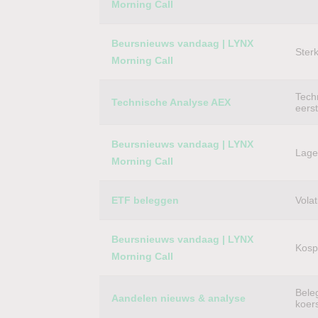
Morning Call
Beursnieuws vandaag | LYNX
Ster
Morning Call
Techn
Technische Analyse AEX
eers
Beursnieuws vandaag | LYNX
Lager
Morning Call
ETF beleggen
Volat
Beursnieuws vandaag | LYNX
Kospi
Morning Call
Bele
Aandelen nieuws & analyse
koer