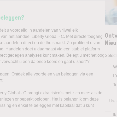
beleggen?
t u voordelig in aandelen van vrijwel elk
Ontv
 van het aandeel Liberty Global - C. Met directe toegang
Nieu
e aandelen direct op de thuismarkt. Zo profiteert u van
. Handelen doet u daarnaast via een stabiel platform
irect gedegen analyses kunt maken. Belegt u met het oog
Selec
f verwacht u een dalende koers en gaat u short*?
W
ggen. Ontdek alle voordelen van beleggen via een
L
t.
T
rty Global - C brengt extra risico’s met zich mee: als de
verliezen onbeperkt oplopen. Het is belangrijk om deze
issing en enkel te beleggen met kapitaal dat u kunt
Ik