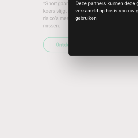
Deze partners kunnen deze g
*Short gaan in bijvoorbeeld het aandeel Myr
verzameld op basis van uw ge
koers stijgt in plaats van daalt, kunnen de 
gebruiken.
risico’s mee te wegen in uw beleggingsbesl
missen.
Ontdek wat LYNX uniek maakt als b