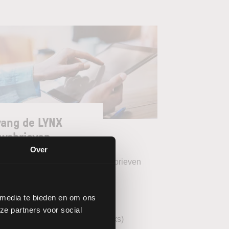
ang de LYNX
wsbrieven
Over
teer uw gewenste LYNX Nieuwsbrieven
eekoverzicht (wekelijks)
 media te bieden en om ons
YNX Morning Call (dagelijks)
ze partners voor social
echnische analyse AEX (wekelijks)