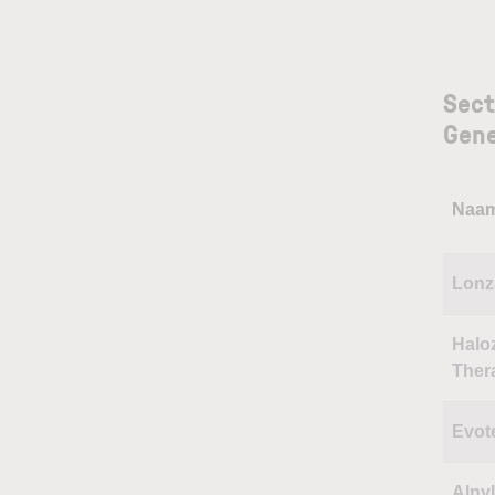
Sect
Gene
Naa
Lonz
Halo
Ther
Evot
Alny