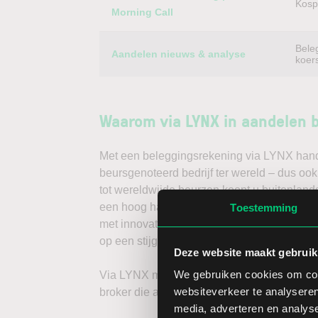
Kospi
Morning Call
Bele
Aandelen nieuws & analyse
koer
Waarom via LYNX in aandelen 
Met een beleggingsrekening via LYNX handel
beursgenoteerd bedrijf ter wereld – dus oo
tot wereldwijde beurzen koopt u buitenlands
een hoog handelsvolume en een lage spread
Toestemming
met innovatieve trading tools, waarmee u d
op een stijgende koers door long te gaan, o
Deze website maakt gebruik
We gebruiken cookies om cont
Via LYNX maakt u de volgende stap in bele
websiteverkeer te analyseren
broker die aandelenbeleggers serieus neem
media, adverteren en analys