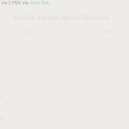
 via LYNX via
deze link
.
Grafiek aandeel Myriad Genetics
6 M
1 D
1 W
1 M
29
18