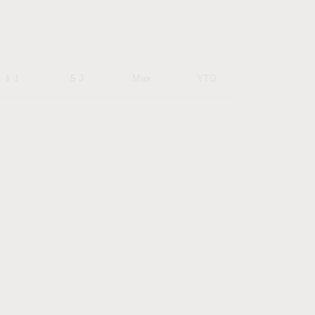
1 J
5 J
Max
YTD