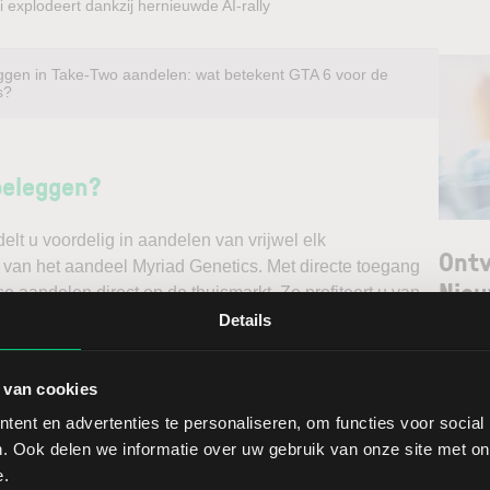
 explodeert dankzij hernieuwde AI-rally
ggen in Take-Two aandelen: wat betekent GTA 6 voor de
s?
beleggen?
t u voordelig in aandelen van vrijwel elk
Ontv
k van het aandeel Myriad Genetics. Met directe toegang
Nieu
e aandelen direct op de thuismarkt. Zo profiteert u van
. Handelen doet u daarnaast via een stabiel platform
Details
irect gedegen analyses kunt maken. Belegt u met het oog
Selec
f verwacht u een dalende koers en gaat u short*?
 van cookies
W
ent en advertenties te personaliseren, om functies voor social
ggen. Ontdek alle voordelen van beleggen via een
L
. Ook delen we informatie over uw gebruik van onze site met on
t.
T
e.