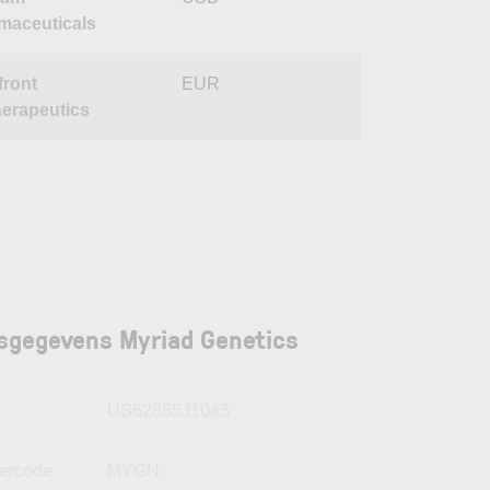
maceuticals
front
EUR
herapeutics
sgegevens Myriad Genetics
N
US62855J1043
kercode
MYGN