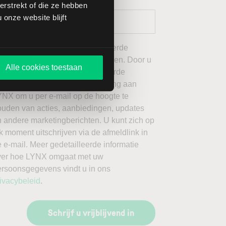
rstrekt of die ze hebben
onze website blijft
 wil graag de door mij geselecteerde
ieuwsbrieven van LYNX ontvangen. Door u
Alle cookies toestaan
an te melden voor de geselecteerde
ieuwsbrieven, geeft u toestemming aan
YNX om u per e-mail op de hoogte te
ouden van acties, aanbiedingen, updates
 andere marketingberichten. U kunt zich op
k moment uitschrijven via de afmeldlink in
 e-mail. Meer gedetailleerde informatie
ver hoe LYNX omgaat met uw
ersoonsgegevens vindt u in ons
ivacybeleid
.
Schrijf u vrijblijvend in