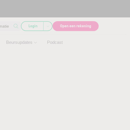
Login
Open een rekening
matie
Beursupdates
Podcast