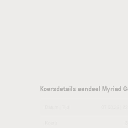
Koersdetails aandeel Myriad G
Datum | Tijd
07.08.26 | 22
Koers
3