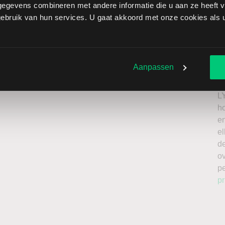
egevens combineren met andere informatie die u aan ze heeft ve
iad Genetics brengt extra risico’s met zich mee: als de
bruik van hun services. U gaat akkoord met onze cookies als u 
verliezen onbeperkt oplopen. Het is belangrijk om deze
issing en enkel te beleggen met kapitaal dat u kunt
Ik
n
Aanpassen
roker
a
n
L
h
en
el
de
o
p
pr