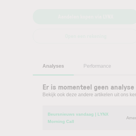
Aandelen kopen via LYNX
Open een rekening
Analyses
Performance
Er is momenteel geen analyse
Bekijk ook deze andere artikelen uit ons ke
Category
Titel
Beursnieuws vandaag | LYNX
Amer
Morning Call