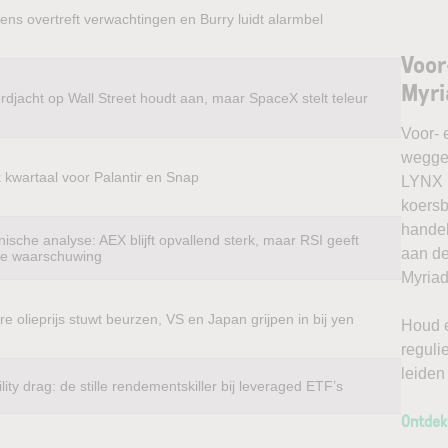
ens overtreft verwachtingen en Burry luidt alarmbel
Voor
Myri
rdjacht op Wall Street houdt aan, maar SpaceX stelt teleur
Voor- 
weggel
k kwartaal voor Palantir en Snap
LYNX k
koersb
handel
ische analyse: AEX blijft opvallend sterk, maar RSI geeft
aan de
te waarschuwing
Myriad
e olieprijs stuwt beurzen, VS en Japan grijpen in bij yen
Houd e
reguli
leiden
ility drag: de stille rendementskiller bij leveraged ETF’s
Ontdek