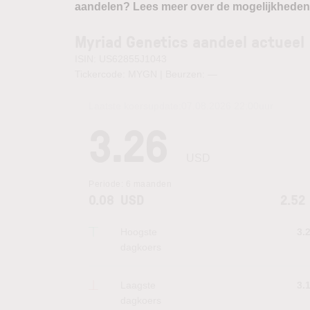
aandelen? Lees meer over de mogelijkheden
Myriad Genetics aandeel actueel
ISIN: US62855J1043
Tickercode: MYGN | Beurzen:
—
Laatste koersupdate:
07.08.2026 22:00
uur
3.26
USD
Periode:
6 maanden
0.08
USD
2.52
Hoogste
3.
dagkoers
Laagste
3.
dagkoers