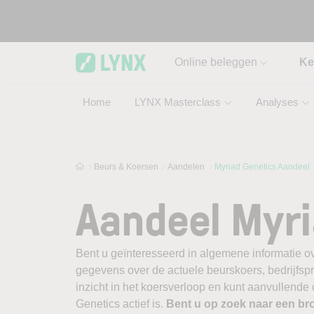
Skip to main content
Online beleggen
Ke
Home
LYNX Masterclass
Analyses
Beurs & Koersen
Aandelen
Myriad Genetics Aandeel
Aandeel Myri
Bent u geïnteresseerd in algemene informatie ov
gegevens over de actuele beurskoers, bedrijfsprofi
inzicht in het koersverloop en kunt aanvullende
Genetics actief is.
Bent u op zoek naar een br