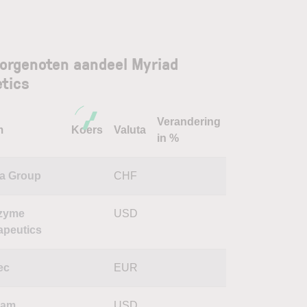
orgenoten aandeel Myriad
tics
Verandering
m
Koers
Valuta
in %
a Group
CHF
zyme
USD
apeutics
ec
EUR
lam
USD