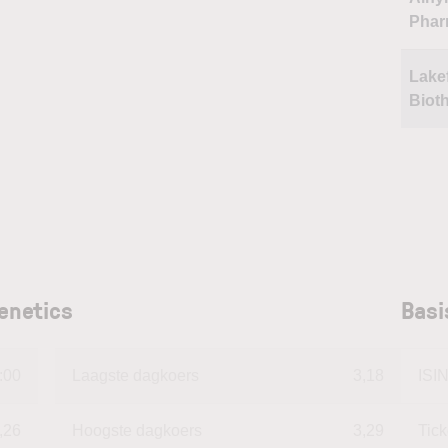
Phar
Lake
Biot
enetics
Basi
:00
Laagste dagkoers
3,18
ISI
,26
Hoogste dagkoers
3,29
Tic