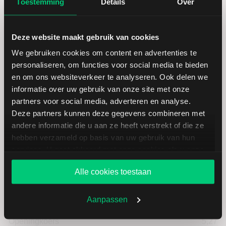
Toestemming
Details
Over
Deze website maakt gebruik van cookies
We gebruiken cookies om content en advertenties te
personaliseren, om functies voor social media te bieden
Koersdetails aandeel Nu Skin
en om ons websiteverkeer te analyseren. Ook delen we
informatie over uw gebruik van onze site met onze
partners voor social media, adverteren en analyse.
Datum | Tijd
05.08.26 | 22:00
Deze partners kunnen deze gegevens combineren met
andere informatie die u aan ze heeft verstrekt of die ze
hebben verzameld op basis van uw gebruik van hun
Koers
5,22
services. U gaat akkoord met onze cookies als u onze
website blijft gebruiken.
Verandering in USD
-0.11
Alle cookies toestaan
Verandering in %
-2.0637898686679
Aanpassen
Openingkoers
5,27