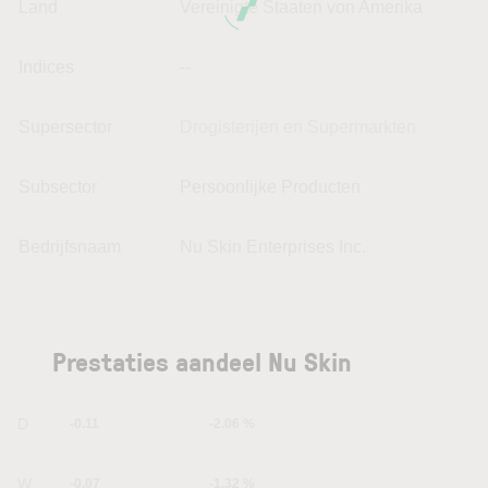
Land
Vereinigte Staaten von Amerika
Indices
--
Supersector
Drogisterijen en Supermarkten
Subsector
Persoonlijke Producten
Bedrijfsnaam
Nu Skin Enterprises Inc.
Prestaties aandeel Nu Skin
1D
-0.11
-2.06 %
1W
-0.07
-1.32 %