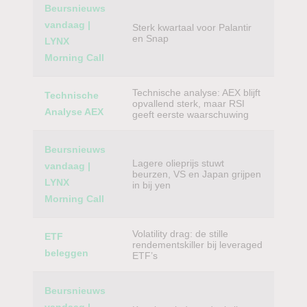
Beursnieuws
vandaag |
Sterk kwartaal voor Palantir
en Snap
LYNX
Morning Call
Technische analyse: AEX blijft
Technische
opvallend sterk, maar RSI
Analyse AEX
geeft eerste waarschuwing
Beursnieuws
Lagere olieprijs stuwt
vandaag |
beurzen, VS en Japan grijpen
LYNX
in bij yen
Morning Call
Volatility drag: de stille
ETF
rendementskiller bij leveraged
beleggen
ETF’s
Beursnieuws