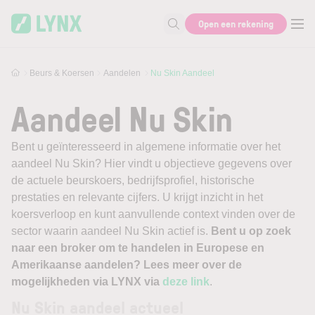
Skip to main content
Open een rekening
Zoek naar informatie
Beurs & Koersen
Aandelen
Nu Skin Aandeel
Aandeel Nu Skin
Bent u geïnteresseerd in algemene informatie over het
aandeel Nu Skin? Hier vindt u objectieve gegevens over
de actuele beurskoers, bedrijfsprofiel, historische
prestaties en relevante cijfers. U krijgt inzicht in het
koersverloop en kunt aanvullende context vinden over de
sector waarin aandeel Nu Skin actief is.
Bent u op zoek
naar een broker om te handelen in Europese en
Amerikaanse aandelen? Lees meer over de
mogelijkheden via LYNX via
deze link
.
Nu Skin aandeel actueel