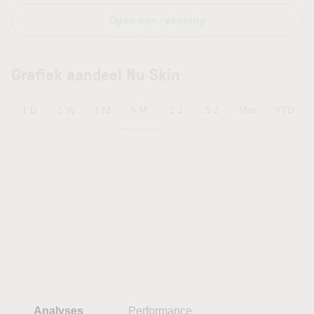
Open een rekening
Grafiek aandeel Nu Skin
6 M
1 D
1 W
1 M
1 J
5 J
Max
YTD
Analyses
Performance