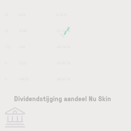
1M
0.21
4.19 %
6M
-5.59
-51.71 %
YTD
-4.4
-45.74 %
1Y
-3.12
-37.41 %
5Y
-49.53
-90.47 %
Dividendstijging aandeel Nu Skin