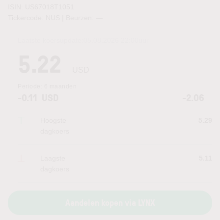
ISIN: US67018T1051
Tickercode: NUS | Beurzen:
—
Laatste koersupdate:
05.08.2026 22:00
uur
5.22
USD
Periode:
6 maanden
-0.11
USD
-2.06
Hoogste
5.29
dagkoers
Laagste
5.11
dagkoers
Aandelen kopen via LYNX