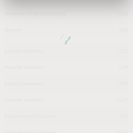
Slotkoers vorige handelsdag
5,33
Beurzen
3,00
Laagste dagkoers
5,11
Hoogste dagkoers
5,29
Laagste jaarkoers
4,89
Hoogste jaarkoers
11,67
Laagste koers 52 weken
4,89
Hoogste koers 52 weken
14,62