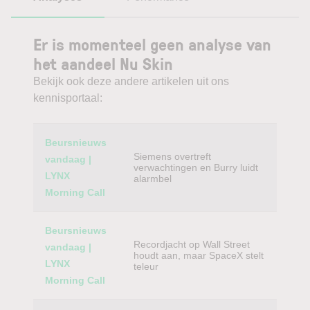
Er is momenteel geen analyse van
het aandeel Nu Skin
Bekijk ook deze andere artikelen uit ons
kennisportaal:
Category
Titel
Beursnieuws
Siemens overtreft
vandaag |
verwachtingen en Burry luidt
LYNX
alarmbel
Morning Call
Beursnieuws
Recordjacht op Wall Street
vandaag |
houdt aan, maar SpaceX stelt
LYNX
teleur
Morning Call