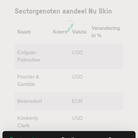
Sectorgenoten aandeel Nu Skin
Verandering
Naam
Koers
Valuta
in %
Colgate-
USD
Palmolive
Procter &
USD
Gamble
Beiersdorf
EUR
Kimberly
USD
Clark