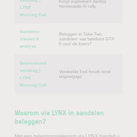
vandaag |
Kospi explodeert dankzij
hernieuwde AI-rally
LYNX
Morning Call
Aandelen
Beleggen in Take-Two
nieuws &
aandelen: wat betekent GTA
6 voor de koers?
analyse
Beursnieuws
vandaag |
Verdeelde Fed houdt rente
ongewijzigd
LYNX
Morning Call
Waarom via LYNX in aandelen
beleggen?
Met een beleggingsrekening via LYNX handelt u