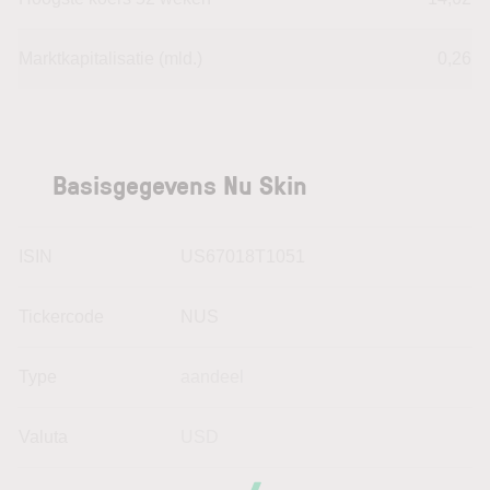
Marktkapitalisatie (mld.)
0,26
Basisgegevens Nu Skin
ISIN
US67018T1051
Tickercode
NUS
Type
aandeel
Valuta
USD