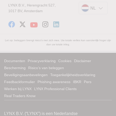
LYNX B.V., Herengracht 527,
NL
1017 BV, Amsterdam
Let op: beleggen brengt risico's met zich mee. Uw totale verlies kan aanzienlijk hoger zijn
dan uw totale inleg.
Documenten
Privacyverklaring
Cookies
Disclaimer
Bescherming
Risico’s van beleggen
Beveiligingsaanbevelingen
Toegankelijkheidsverklaring
Feedbackformulier
Phishing awareness
IBKR
Pers
Werken bij LYNX
LYNX Professional Clients
Real Traders Know