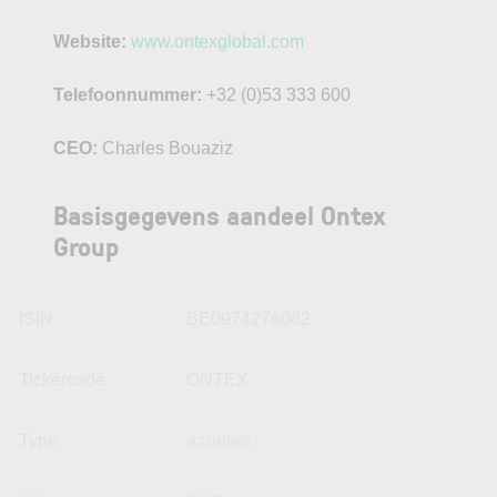
Website:
www.ontexglobal.com
Telefoonnummer:
+32 (0)53 333 600
CEO:
Charles Bouaziz
Basisgegevens aandeel Ontex
Group
ISIN
BE0974276082
Tickercode
ONTEX
Type
aandeel