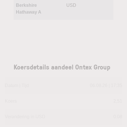
Berkshire
USD
Hathaway A
Koersdetails aandeel Ontex Group
Datum | Tijd
06.08.26 | 17:35
Koers
2,51
Verandering in USD
0.08