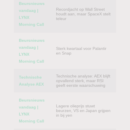
Beursnieuws
Recordjacht op Wall Street
vandaag |
houdt aan, maar SpaceX stelt
LYNX
teleur
Morning Call
Beursnieuws
vandaag |
Sterk kwartaal voor Palantir
en Snap
LYNX
Morning Call
Technische analyse: AEX blijft
Technische
opvallend sterk, maar RSI
Analyse AEX
geeft eerste waarschuwing
Beursnieuws
Lagere olieprijs stuwt
vandaag |
beurzen, VS en Japan grijpen
LYNX
in bij yen
Morning Call