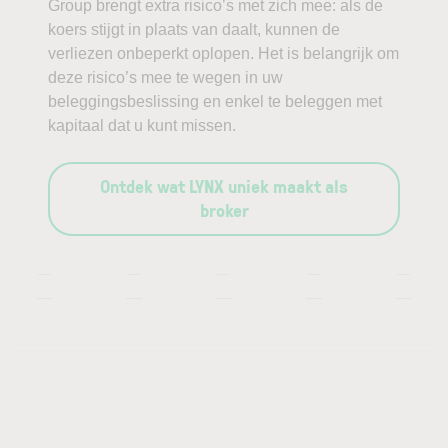
Group brengt extra risico’s met zich mee: als de
koers stijgt in plaats van daalt, kunnen de
verliezen onbeperkt oplopen. Het is belangrijk om
deze risico’s mee te wegen in uw
beleggingsbeslissing en enkel te beleggen met
kapitaal dat u kunt missen.
Ontdek wat LYNX uniek maakt als
broker
—
—
—
—
—
—
—
—
—
—