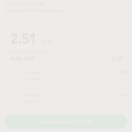
ISIN: BE0974276082
Tickercode: ONTEX | Beurzen:
—
Laatste koersupdate:
06.08.2026 17:35
uur
2.51
EUR
Periode:
6 maanden
0.08
EUR
3.29
Hoogste
2.51
dagkoers
Laagste
2.39
dagkoers
Aandelen kopen via LYNX