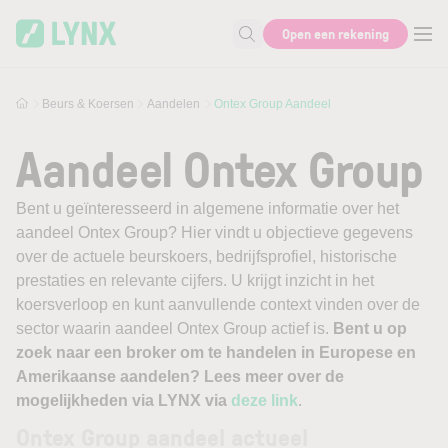
Skip to main content
Open een rekening
Zoek naar informatie
Beurs & Koersen
Aandelen
Ontex Group Aandeel
Aandeel Ontex Group
Bent u geïnteresseerd in algemene informatie over het
aandeel Ontex Group? Hier vindt u objectieve gegevens
over de actuele beurskoers, bedrijfsprofiel, historische
prestaties en relevante cijfers. U krijgt inzicht in het
koersverloop en kunt aanvullende context vinden over de
sector waarin aandeel Ontex Group actief is.
Bent u op
zoek naar een broker om te handelen in Europese en
Amerikaanse aandelen? Lees meer over de
mogelijkheden via LYNX via
deze link
.
Ontex Group aandeel actueel