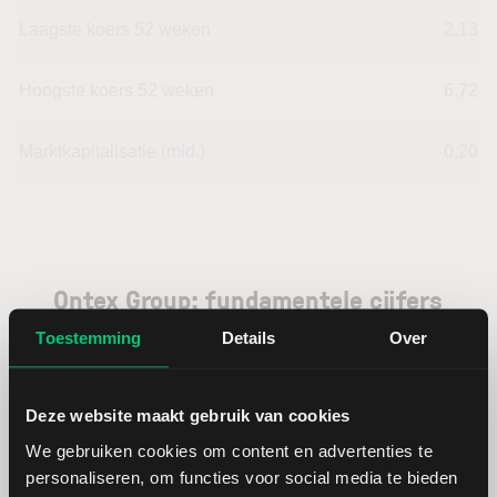
Laagste koers 52 weken
2,13
Hoogste koers 52 weken
6,72
Marktkapitalisatie (mld.)
0,20
Ontex Group: fundamentele cijfers
in EUR
Toestemming
Details
Over
Dividendrendement
--
Deze website maakt gebruik van cookies
We gebruiken cookies om content en advertenties te
Omzet ratio
-9,85
personaliseren, om functies voor social media te bieden