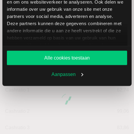
en om ons websiteverkeer te analyseren. Ook delen we
Omzet per aandeel
21,97
informatie over uw gebruik van onze site met onze
partners voor social media, adverteren en analyse.
Deze partners kunnen deze gegevens combineren met
Cashflow per aandeel
1,55
andere informatie die u aan ze heeft verstrekt of die ze
hebben verzameld op basis van uw gebruik van hun
Intensiteit van investeringen
69,97
services. U gaat akkoord met onze cookies als u onze
website blijft gebruiken.
Intensiteit van arbeid
30,03
Alle cookies toestaan
Werkkapitaal (mln.)
--
Aanpassen
Cashratio 1
62,74
Cashratio 2
99,06
Cashratio 3
83,86