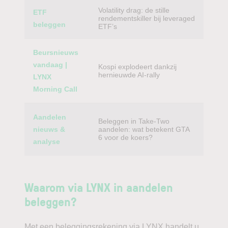
Volatility drag: de stille
ETF
rendementskiller bij leveraged
beleggen
ETF’s
Beursnieuws
vandaag |
Kospi explodeert dankzij
hernieuwde AI-rally
LYNX
Morning Call
Aandelen
Beleggen in Take-Two
nieuws &
aandelen: wat betekent GTA
6 voor de koers?
analyse
Waarom via LYNX in aandelen
beleggen?
Met een beleggingsrekening via LYNX handelt u