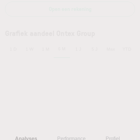
Open een rekening
Grafiek aandeel Ontex Group
6 M
1 D
1 W
1 M
1 J
5 J
Max
YTD
Analyses
Performance
Profiel