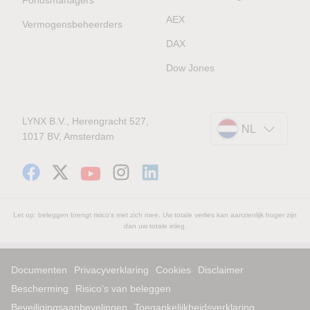
AEX
Vermogensbeheerders
DAX
Dow Jones
LYNX B.V., Herengracht 527,
NL
1017 BV, Amsterdam
Let op: beleggen brengt risico's met zich mee. Uw totale verlies kan aanzienlijk hoger zijn
dan uw totale inleg.
Documenten
Privacyverklaring
Cookies
Disclaimer
Bescherming
Risico’s van beleggen
Beveiligingsaanbevelingen
Toegankelijkheidsverklaring