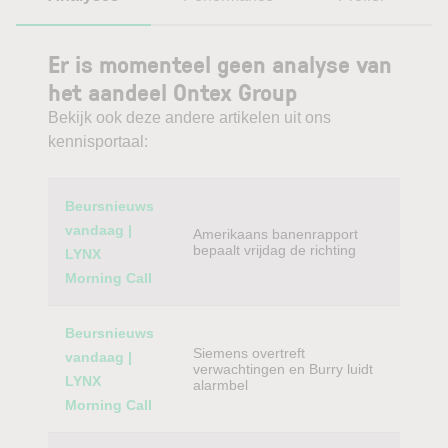
Er is momenteel geen analyse van
het aandeel Ontex Group
Bekijk ook deze andere artikelen uit ons
kennisportaal:
Category
Titel
Beursnieuws
vandaag |
Amerikaans banenrapport
bepaalt vrijdag de richting
LYNX
Morning Call
Beursnieuws
Siemens overtreft
vandaag |
verwachtingen en Burry luidt
LYNX
alarmbel
Morning Call