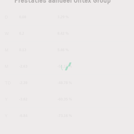
1D
0.08
3.29 %
1W
0.2
8.42 %
1M
0.13
5.46 %
6M
-2.63
-51.17 %
YTD
-2.39
-48.78 %
1Y
-3.82
-60.35 %
5Y
-6.84
-73.16 %