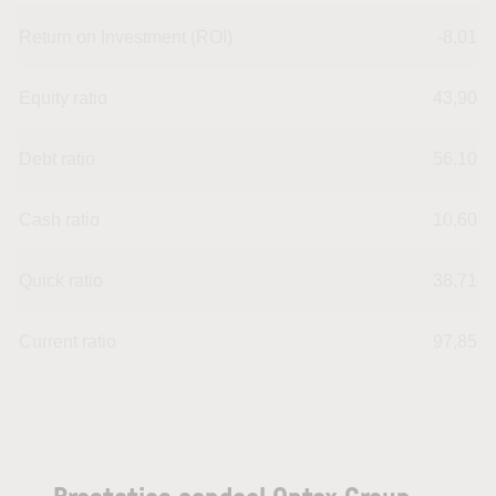
Return on Investment (ROI)
-8,01
Equity ratio
43,90
Debt ratio
56,10
Cash ratio
10,60
Quick ratio
38,71
Current ratio
97,85
Prestaties aandeel Ontex Group