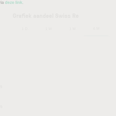
via
deze link
.
Grafiek aandeel Swiss Re
6 M
1 D
1 W
1 M
75
35