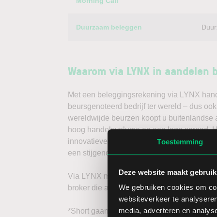
Morning Call
Duurzaam beleggen
Duur
Waarom via LYNX in aandelen 
Met een beleggingsrekening via LYNX handel
beursgenoteerd bedrijf ter wereld – dus ook
wereldwijde beurzen koopt u buitenlandse a
hoog handelsvolume en een lage spread. Ha
innovatieve trading tools, waarmee u direc
Toestemming
een stijgende koers door long te gaan, of v
Deze website maakt gebruik
Via LYNX maakt u de volgende stap in bele
We gebruiken cookies om cont
broker die aandelenbeleggers serieus neem
websiteverkeer te analyseren
media, adverteren en analys
*Short gaan in bijvoorbeeld het aandeel Swi