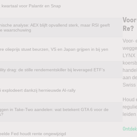
k kwartaal voor Palantir en Snap
Voor
ische analyse: AEX blijft opvallend sterk, maar RSI geeft
Re?
te waarschuwing
Voor- 
weggel
e olieprijs stuwt beurzen, VS en Japan grijpen in bij yen
LYNX k
koersb
ility drag: de stille rendementskiller bij leveraged ETF’s
handel
aan de
Swiss 
 explodeert dankzij hernieuwde AI-rally
Houd e
reguli
ggen in Take-Two aandelen: wat betekent GTA 6 voor de
leiden
s?
Ontdek
eelde Fed houdt rente ongewijzigd