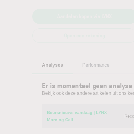
Aandelen kopen via LYNX
Open een rekening
Analyses
Performance
Er is momenteel geen analyse
Bekijk ook deze andere artikelen uit ons ke
Category
Titel
Beursnieuws vandaag | LYNX
Reco
Morning Call