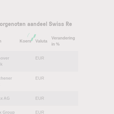
orgenoten aandeel Swiss Re
Verandering
m
Koers
Valuta
in %
over
EUR
ck
hener
EUR
k
nx AG
EUR
x Group
EUR