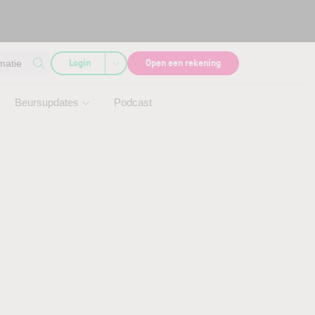
Login
Open een rekening
matie
Beursupdates
Podcast