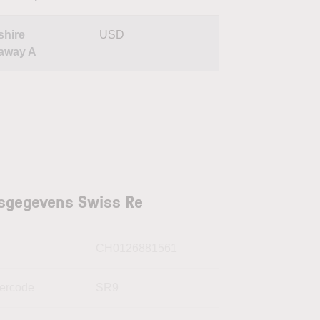
shire
USD
away A
sgegevens Swiss Re
N
CH0126881561
kercode
SR9