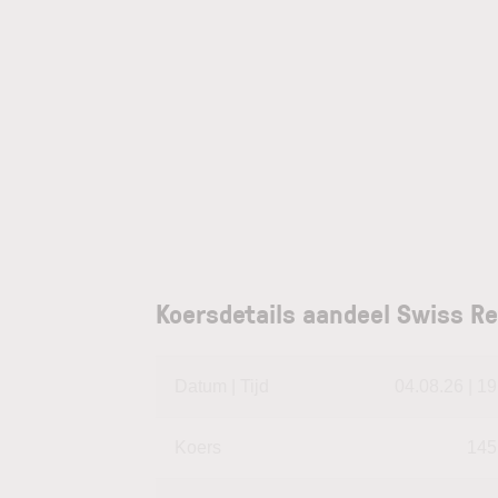
Koersdetails aandeel Swiss Re
Datum | Tijd
04.08.26 | 19
Koers
145