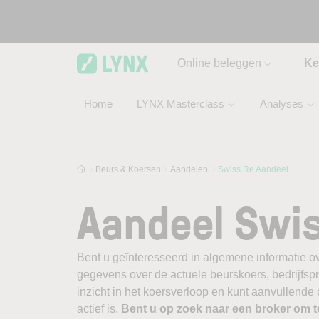
Skip to main content
Online beleggen
Ke
Home
LYNX Masterclass
Analyses
Beurs & Koersen
Aandelen
Swiss Re Aandeel
Aandeel Swi
Bent u geïnteresseerd in algemene informatie o
gegevens over de actuele beurskoers, bedrijfsprofi
inzicht in het koersverloop en kunt aanvullende
actief is.
Bent u op zoek naar een broker om 