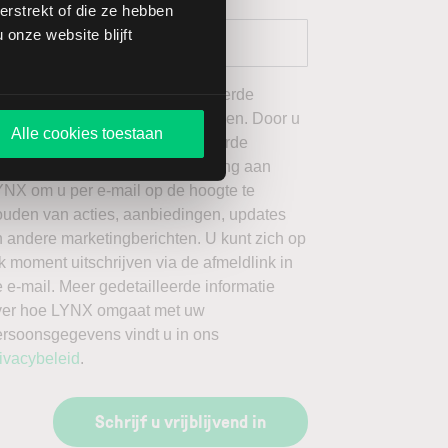
rstrekt of die ze hebben
onze website blijft
 wil graag de door mij geselecteerde
ieuwsbrieven van LYNX ontvangen. Door u
Alle cookies toestaan
an te melden voor de geselecteerde
ieuwsbrieven, geeft u toestemming aan
YNX om u per e-mail op de hoogte te
ouden van acties, aanbiedingen, updates
 andere marketingberichten. U kunt zich op
k moment uitschrijven via de afmeldlink in
 e-mail. Meer gedetailleerde informatie
ver hoe LYNX omgaat met uw
ersoonsgegevens vindt u in ons
ivacybeleid
.
Schrijf u vrijblijvend in