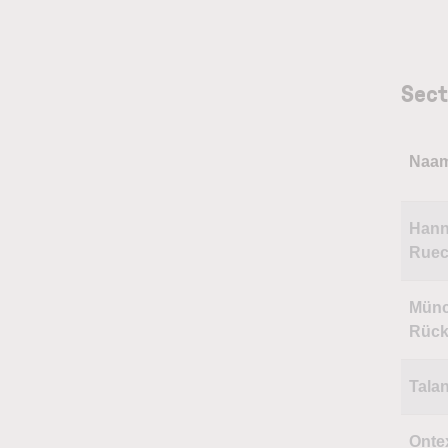
Sect
Naa
Hann
Rue
Münc
Rüc
Tala
Onte