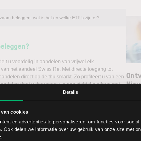
zaam beleggen: wat is het en welke ETF’s zijn er?
beleggen?
t u voordelig in aandelen van vrijwel elk
 van het aandeel Swiss Re. Met directe toegang tot
Ontv
andelen direct op de thuismarkt. Zo profiteert u van een
Nieu
ndelen doet u daarnaast via een stabiel platform met
t gedegen analyses kunt maken. Belegt u met het oog op
Details
erwacht u een dalende koers en gaat u short*?
Selec
 van cookies
W
ggen. Ontdek alle voordelen van beleggen via een
ent en advertenties te personaliseren, om functies voor social
t.
L
. Ook delen we informatie over uw gebruik van onze site met on
T
e.
ss Re brengt extra risico’s met zich mee: als de koers