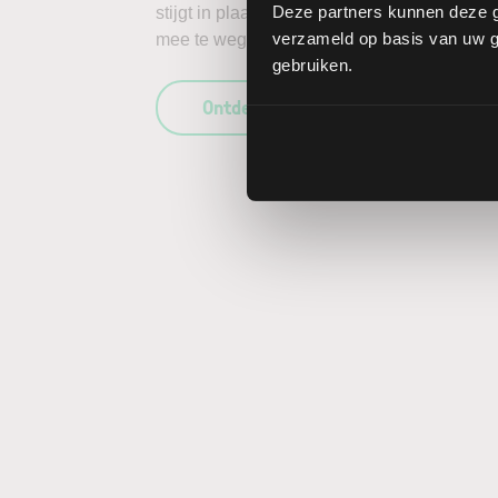
Deze partners kunnen deze g
stijgt in plaats van daalt, kunnen de verlie
verzameld op basis van uw ge
mee te wegen in uw beleggingsbeslissing en
gebruiken.
Ontdek wat LYNX uniek maakt als b