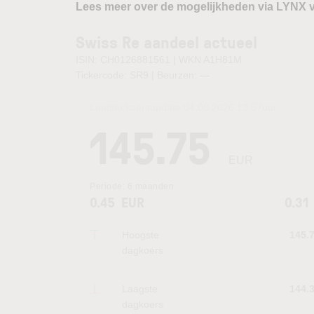
Lees meer over de mogelijkheden via LYNX 
Swiss Re aandeel actueel
ISIN: CH0126881561 | WKN A1H81M
Tickercode: SR9 | Beurzen:
—
Laatste koersupdate:
04.08.2026 19:57
uur
145.75
EUR
Periode:
6 maanden
0.45
EUR
0.31
Hoogste
145.
dagkoers
Laagste
144.
dagkoers