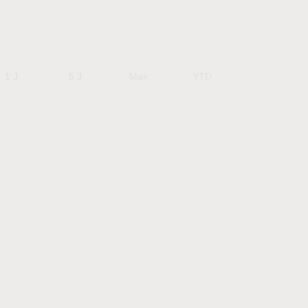
1 J
5 J
Max
YTD