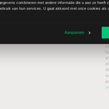
egevens combineren met andere informatie die u aan ze heeft ve
zen onbeperkt oplopen. Het is belangrijk om deze risico’s
bruik van hun services. U gaat akkoord met onze cookies als u 
 enkel te beleggen met kapitaal dat u kunt missen.
roker
Ik
n
Aanpassen
a
n
L
h
en
el
de
o
p
pr