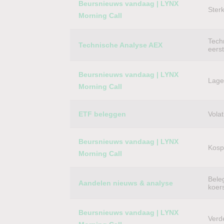
Beursnieuws vandaag | LYNX
Ster
Morning Call
Techn
Technische Analyse AEX
eers
Beursnieuws vandaag | LYNX
Lager
Morning Call
ETF beleggen
Volat
Beursnieuws vandaag | LYNX
Kospi
Morning Call
Bele
Aandelen nieuws & analyse
koer
Beursnieuws vandaag | LYNX
Verd