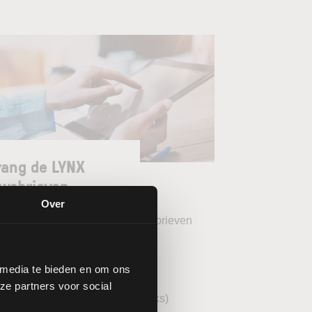
ang de LYNX
wsbrieven
Over
teer uw gewenste LYNX Nieuwsbrieven
eekoverzicht (wekelijks)
 media te bieden en om ons
YNX Morning Call (dagelijks)
ze partners voor social
echnische analyse AEX (wekelijks)