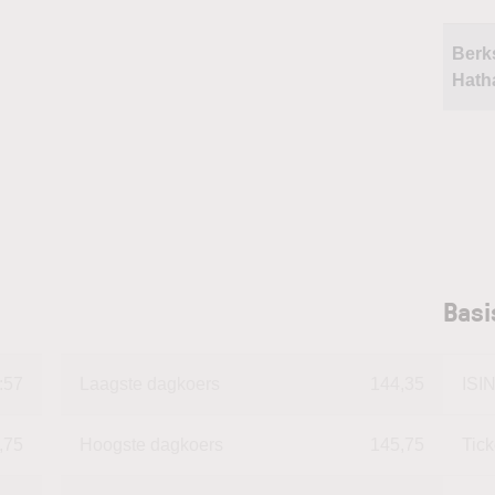
Berk
Hath
Basi
:57
Laagste dagkoers
144,35
ISI
,75
Hoogste dagkoers
145,75
Tic