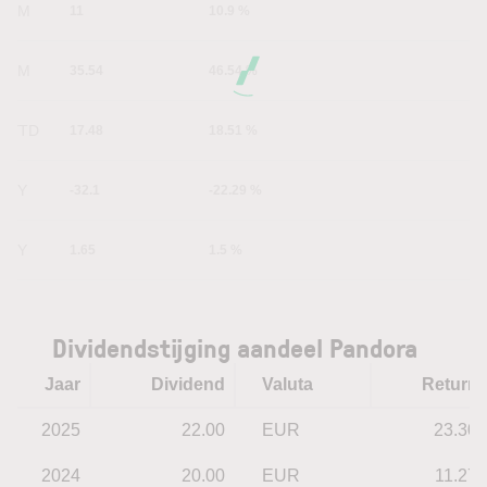
1M
11
10.9 %
6M
35.54
46.54 %
YTD
17.48
18.51 %
1Y
-32.1
-22.29 %
5Y
1.65
1.5 %
Dividendstijging aandeel Pandora
Jaar
Dividend
Valuta
Return
2025
22.00
EUR
23.30
2024
20.00
EUR
11.27