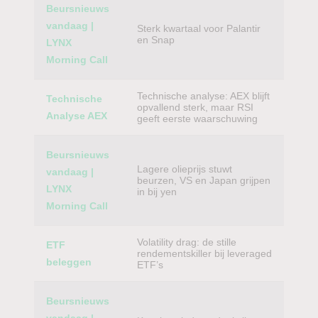
Beursnieuws
vandaag |
Sterk kwartaal voor Palantir
en Snap
LYNX
Morning Call
Technische analyse: AEX blijft
Technische
opvallend sterk, maar RSI
Analyse AEX
geeft eerste waarschuwing
Beursnieuws
Lagere olieprijs stuwt
vandaag |
beurzen, VS en Japan grijpen
LYNX
in bij yen
Morning Call
Volatility drag: de stille
ETF
rendementskiller bij leveraged
beleggen
ETF’s
Beursnieuws