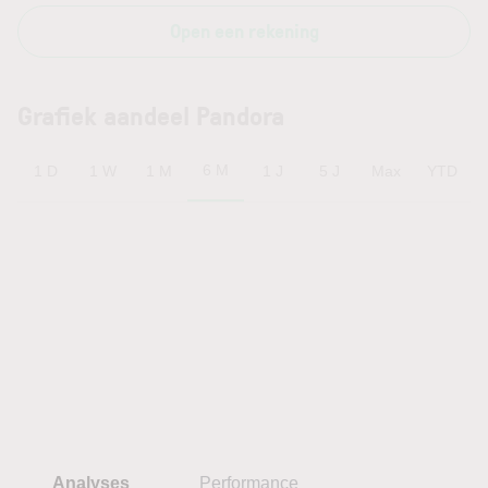
Open een rekening
Grafiek aandeel Pandora
6 M
1 D
1 W
1 M
1 J
5 J
Max
YTD
Analyses
Performance