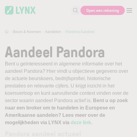
Skip to main content
Open een rekening
Zoek naar informatie
Beurs & Koersen
Aandelen
Pandora Aandeel
Aandeel Pandora
Bent u geïnteresseerd in algemene informatie over het
aandeel Pandora? Hier vindt u objectieve gegevens over
de actuele beurskoers, bedrijfsprofiel, historische
prestaties en relevante cijfers. U krijgt inzicht in het
koersverloop en kunt aanvullende context vinden over de
sector waarin aandeel Pandora actief is.
Bent u op zoek
naar een broker om te handelen in Europese en
Amerikaanse aandelen? Lees meer over de
mogelijkheden via LYNX via
deze link
.
Pandora aandeel actueel