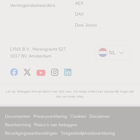
AEX
Vermogensbeheerders
DAX
Dow Jones
LYNX B.V., Herengracht 527,
NL
1017 BV, Amsterdam
Let op: beleggen brengt risico's met zich mee. Uw totale verlies kan aanzienlijk hoger zijn
dan uw totale inleg.
Documenten
Privacyverklaring
Cookies
Disclaimer
Bescherming
Risico’s van beleggen
Beveiligingsaanbevelingen
Toegankelijkheidsverklaring