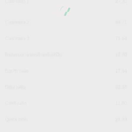
Cashratio 1
27,26
Cashratio 2
94,71
Cashratio 3
75,64
Return on Investment (ROI)
17,70
Equity ratio
17,84
Debt ratio
82,16
Cash ratio
11,60
Quick ratio
21,93