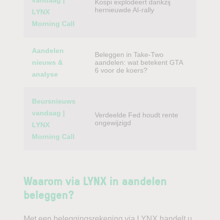
vandaag |
Kospi explodeert dankzij
hernieuwde AI-rally
LYNX
Morning Call
Aandelen
Beleggen in Take-Two
nieuws &
aandelen: wat betekent GTA
6 voor de koers?
analyse
Beursnieuws
vandaag |
Verdeelde Fed houdt rente
ongewijzigd
LYNX
Morning Call
Waarom via LYNX in aandelen
beleggen?
Met een beleggingsrekening via LYNX handelt u