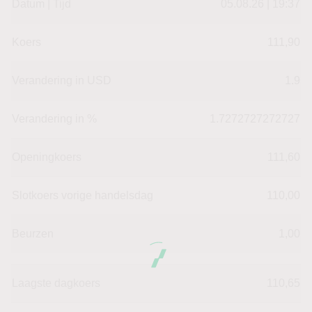
Datum | Tijd
05.08.26 | 19:37
Koers
111,90
Verandering in USD
1.9
Verandering in %
1.7272727272727
Openingkoers
111,60
Slotkoers vorige handelsdag
110,00
Beurzen
1,00
Laagste dagkoers
110,65