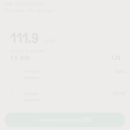
ISIN: DK0060252690
Tickercode: 3P7 | Beurzen:
—
Laatste koersupdate:
05.08.2026 19:37
uur
111.9
EUR
Periode:
6 maanden
1.9
EUR
1.73
Hoogste
113.1
dagkoers
Laagste
110.65
dagkoers
Aandelen kopen via LYNX