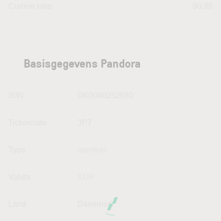
Current ratio
90,88
Basisgegevens Pandora
ISIN
DK0060252690
Tickercode
3P7
Type
aandeel
Valuta
EUR
Land
Dänemark