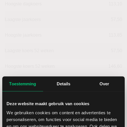
Hoogste dagkoers
113,10
Laagste jaarkoers
57,50
Hoogste jaarkoers
113,85
Laagste koers 52 weken
57,50
Hoogste koers 52 weken
146,60
Marktkapitalisatie (mld.)
8,29
Toestemming
Details
Over
Deze website maakt gebruik van cookies
We gebruiken cookies om content en advertenties te
Pandora: fundamentele cijfers in
personaliseren, om functies voor social media te bieden
en om ons websiteverkeer te analyseren. Ook delen we