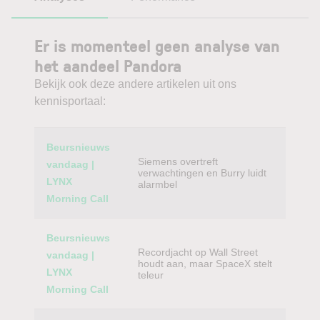
Er is momenteel geen analyse van
het aandeel Pandora
Bekijk ook deze andere artikelen uit ons
kennisportaal:
Category
Titel
Beursnieuws
Siemens overtreft
vandaag |
verwachtingen en Burry luidt
LYNX
alarmbel
Morning Call
Beursnieuws
Recordjacht op Wall Street
vandaag |
houdt aan, maar SpaceX stelt
LYNX
teleur
Morning Call