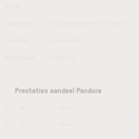
Indices
--
Supersector
Consumptiegoederen en -diensten
Subsector
Luxe Goederen
Bedrijfsnaam
Pandora AS
Prestaties aandeel Pandora
1D
1.9
1.73 %
1W
3.1
2.85 %