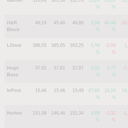
Garmin
310,89
303,36
312,70
53,26
53,65
35
%
%
H&R
46,19
45,40
46,88
5,99
40,48
-16
Block
%
%
LOreal
386,55
385,05
393,25
5,56
-2,09
1
%
%
Hugo
37,92
37,81
37,97
5,01
5,77
-7
Boss
%
%
InPost
15,46
15,46
15,48
47,66
16,24
19
%
%
Horton
151,08
146,46
151,34
4,89
-3,32
-1
%
%