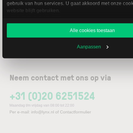
gebruik van hun services. U gaat akkoord met onze cook
website blijft gebruiken.
Uw e-mailadres
(Vereist)
Alle cookies toestaan
Schrijf u in
Aanpassen
Neem contact met ons op via
+31 (0)20 6251524
Maandag t/m vrijdag van 08:00 tot 22:00
Per e-mail:
info@lynx.nl
of
Contactformulier