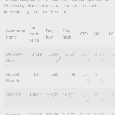
Deze lijst geeft inzicht in actuele koersen en recente
koerswijzigingen binnen de sector.
Last
Company
Day
Day
trade
YTD
6M
1Y
name
low
high
price
Delivery
37,19
36,84
37,27
63,54
56,13
47
Hero
%
%
Newell
6,01
5,89
6,09
61,56
29,81
21
Brands
%
%
CROCS
136,62
133,02
139,11
59,75
59,21
83
%
%