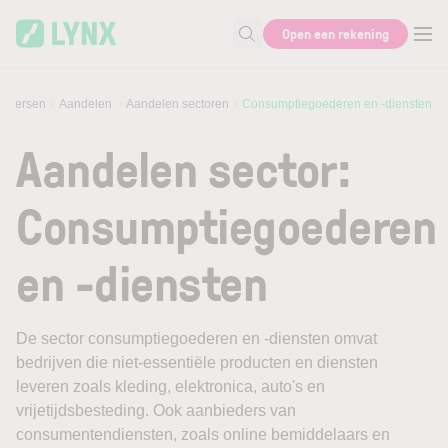
Skip to main content
Open een rekening
Zoek naar informatie
 Koersen
Aandelen
Aandelen sectoren
Consumptiegoederen en -diensten
Aandelen sector:
Consumptiegoederen
en -diensten
De sector consumptiegoederen en -diensten omvat
bedrijven die niet-essentiële producten en diensten
leveren zoals kleding, elektronica, auto's en
vrijetijdsbesteding. Ook aanbieders van
consumentendiensten, zoals online bemiddelaars en