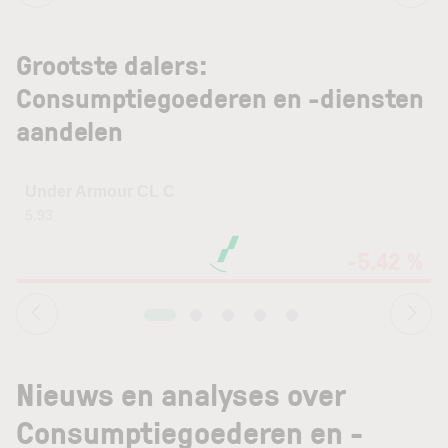
Grootste dalers:
Consumptiegoederen en -diensten
aandelen
Under Armour CL C
5.93
6
-5.42 %
Nieuws en analyses over
Consumptiegoederen en -