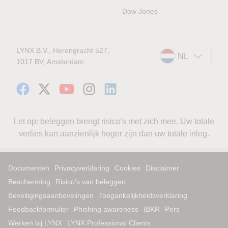
Dow Jones
LYNX B.V., Herengracht 527,
NL
1017 BV, Amsterdam
Let op: beleggen brengt risico's met zich mee. Uw totale
verlies kan aanzienlijk hoger zijn dan uw totale inleg.
Documenten
Privacyverklaring
Cookies
Disclaimer
Bescherming
Risico’s van beleggen
Beveiligingsaanbevelingen
Toegankelijkheidsverklaring
Feedbackformulier
Phishing awareness
IBKR
Pers
Werken bij LYNX
LYNX Professional Clients