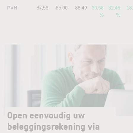
PVH
87,58
85,00
88,49
30,68
32,46
18
%
%
Open eenvoudig uw
beleggingsrekening via