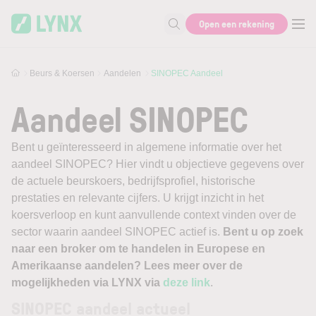
Skip to main content
Open een rekening
Zoek naar informatie
Beurs & Koersen
Aandelen
SINOPEC Aandeel
Aandeel SINOPEC
Bent u geïnteresseerd in algemene informatie over het
aandeel SINOPEC? Hier vindt u objectieve gegevens over
de actuele beurskoers, bedrijfsprofiel, historische
prestaties en relevante cijfers. U krijgt inzicht in het
koersverloop en kunt aanvullende context vinden over de
sector waarin aandeel SINOPEC actief is.
Bent u op zoek
naar een broker om te handelen in Europese en
Amerikaanse aandelen? Lees meer over de
mogelijkheden via LYNX via
deze link
.
SINOPEC aandeel actueel