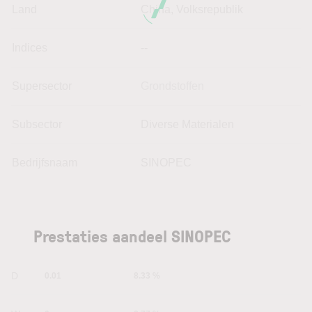
Land
China, Volksrepublik
Indices
--
Supersector
Grondstoffen
Subsector
Diverse Materialen
Bedrijfsnaam
SINOPEC
Prestaties aandeel SINOPEC
1D
0.01
8.33 %