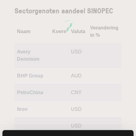
Sectorgenoten aandeel SINOPEC
Verandering
Naam
Koers
Valuta
in %
Avery
USD
Dennison
BHP Group
AUD
PetroChina
CNY
Itron
USD
USD