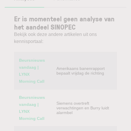
Er is momenteel geen analyse van
het aandeel SINOPEC
Bekijk ook deze andere artikelen uit ons
kennisportaal:
Category
Titel
Beursnieuws
vandaag |
Amerikaans banenrapport
bepaalt vrijdag de richting
LYNX
Morning Call
Beursnieuws
Siemens overtreft
vandaag |
verwachtingen en Burry luidt
LYNX
alarmbel
Morning Call