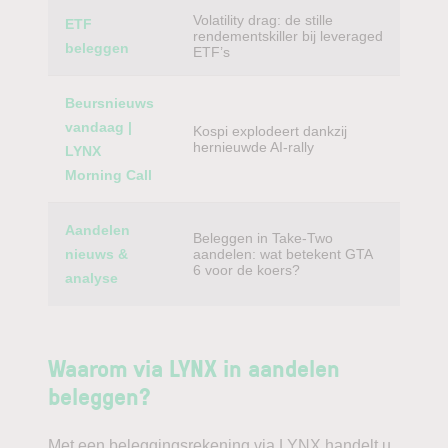
Volatility drag: de stille
ETF
rendementskiller bij leveraged
beleggen
ETF’s
Beursnieuws
vandaag |
Kospi explodeert dankzij
hernieuwde AI-rally
LYNX
Morning Call
Aandelen
Beleggen in Take-Two
nieuws &
aandelen: wat betekent GTA
6 voor de koers?
analyse
Waarom via LYNX in aandelen
beleggen?
Met een beleggingsrekening via LYNX handelt u