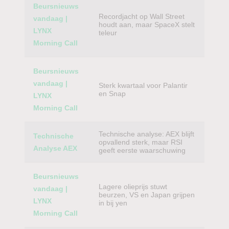
Beursnieuws
Recordjacht op Wall Street
vandaag |
houdt aan, maar SpaceX stelt
LYNX
teleur
Morning Call
Beursnieuws
vandaag |
Sterk kwartaal voor Palantir
en Snap
LYNX
Morning Call
Technische analyse: AEX blijft
Technische
opvallend sterk, maar RSI
Analyse AEX
geeft eerste waarschuwing
Beursnieuws
Lagere olieprijs stuwt
vandaag |
beurzen, VS en Japan grijpen
LYNX
in bij yen
Morning Call