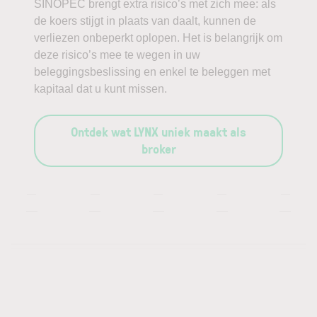
SINOPEC brengt extra risico’s met zich mee: als
de koers stijgt in plaats van daalt, kunnen de
verliezen onbeperkt oplopen. Het is belangrijk om
deze risico’s mee te wegen in uw
beleggingsbeslissing en enkel te beleggen met
kapitaal dat u kunt missen.
Ontdek wat LYNX uniek maakt als
broker
—
—
—
—
—
—
—
—
—
—