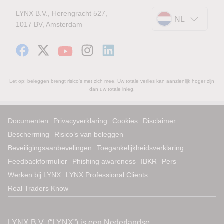
LYNX B.V., Herengracht 527,
NL
1017 BV, Amsterdam
Let op: beleggen brengt risico's met zich mee. Uw totale verlies kan aanzienlijk hoger zijn
dan uw totale inleg.
Documenten
Privacyverklaring
Cookies
Disclaimer
Bescherming
Risico’s van beleggen
Beveiligingsaanbevelingen
Toegankelijkheidsverklaring
Feedbackformulier
Phishing awareness
IBKR
Pers
Werken bij LYNX
LYNX Professional Clients
Real Traders Know