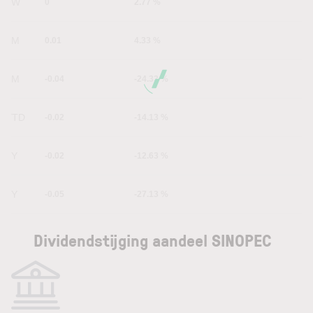
1W
0
2.77 %
1M
0.01
4.33 %
6M
-0.04
-24.33 %
YTD
-0.02
-14.13 %
1Y
-0.02
-12.63 %
5Y
-0.05
-27.13 %
Dividendstijging aandeel SINOPEC