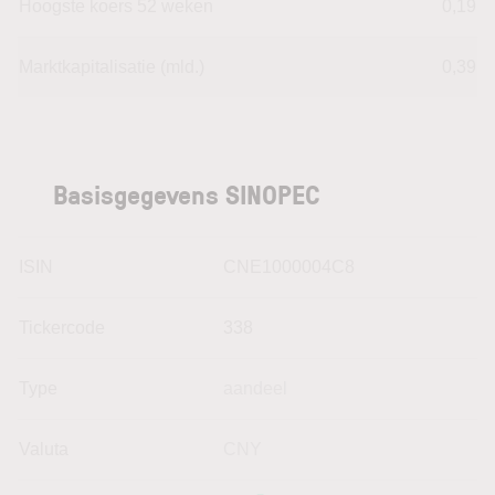
Hoogste koers 52 weken
0,19
Marktkapitalisatie (mld.)
0,39
Basisgegevens SINOPEC
ISIN
CNE1000004C8
Tickercode
338
Type
aandeel
Valuta
CNY