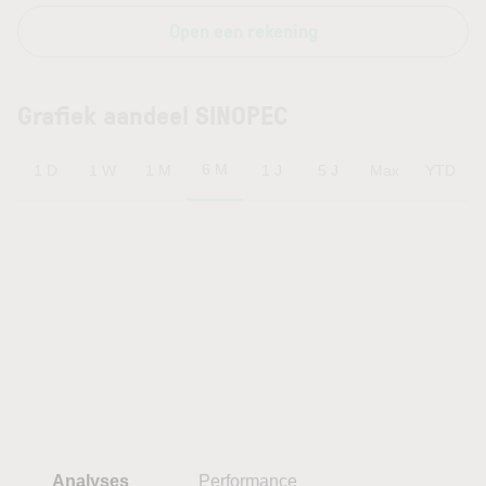
Open een rekening
Grafiek aandeel SINOPEC
6 M
1 D
1 W
1 M
1 J
5 J
Max
YTD
Analyses
Performance