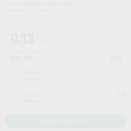
ISIN: CNE1000004C8 | WKN A0M4Y5
Tickercode: 338 | Beurzen:
—
Laatste koersupdate:
07.08.2026 10:01
uur
0.13
CNY
Periode:
6 maanden
0.01
CNY
8.33
Hoogste
0.13
dagkoers
Laagste
0.12
dagkoers
Aandelen kopen via LYNX