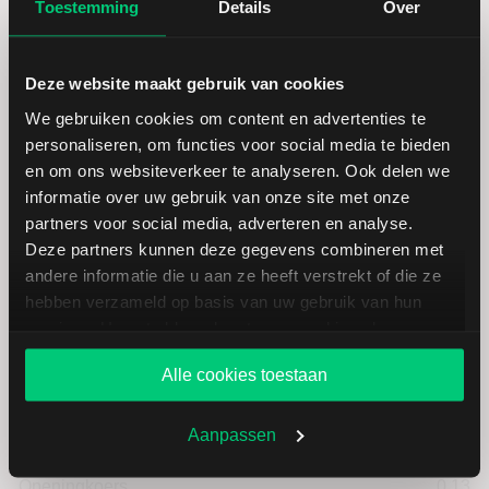
Toestemming
Details
Over
Deze website maakt gebruik van cookies
We gebruiken cookies om content en advertenties te
personaliseren, om functies voor social media te bieden
Koersdetails aandeel SINOPEC
en om ons websiteverkeer te analyseren. Ook delen we
informatie over uw gebruik van onze site met onze
partners voor social media, adverteren en analyse.
Datum | Tijd
07.08.26 | 10:01
Deze partners kunnen deze gegevens combineren met
andere informatie die u aan ze heeft verstrekt of die ze
hebben verzameld op basis van uw gebruik van hun
Koers
0,13
services. U gaat akkoord met onze cookies als u onze
website blijft gebruiken.
Verandering in USD
0.01
Alle cookies toestaan
Verandering in %
8.3333333333333
Aanpassen
Openingkoers
0,13