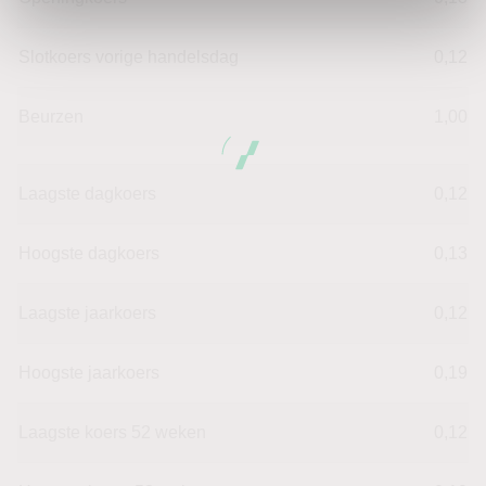
Slotkoers vorige handelsdag
0,12
Beurzen
1,00
Laagste dagkoers
0,12
Hoogste dagkoers
0,13
Laagste jaarkoers
0,12
Hoogste jaarkoers
0,19
Laagste koers 52 weken
0,12