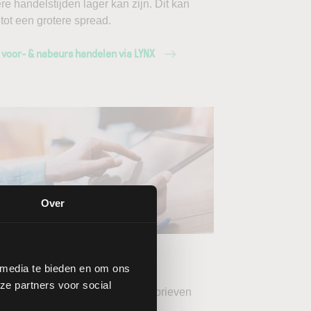
ere handelstijden lager kan zijn. Dit kan
 tot een grotere spread.
 voor- & nabeurs handelen via LYNX
Over
ang de LYNX
wsbrieven
 media te bieden en om ons
ze partners voor social
teer uw gewenste LYNX Nieuwsbrieven