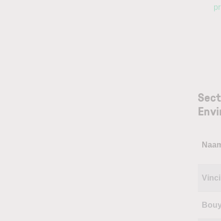
pr
Sect
Env
Naa
Vinci
Bou