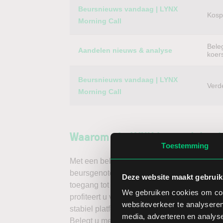
Beursnieuws vandaag | LYNX
Kospi
Morning Call
Bele
Aandelen nieuws & analyse
koer
Beursnieuws vandaag | LYNX
Verd
Morning Call
Waarom via LYNX in aandelen 
Toestemming
Met een beleggingsrekening via LYNX handel
beursgenoteerd bedrijf ter wereld – dus oo
Deze website maakt gebruik
toegang tot wereldwijde beurzen koopt u bu
We gebruiken cookies om cont
profiteert u van een hoog handelsvolume e
websiteverkeer te analyseren
stabiel platform met innovatieve trading t
media, adverteren en analys
Belegt u met het oog op een stijgende koer