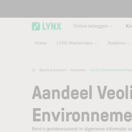
Skip to main content
Online beleggen
Ke
Home
LYNX Masterclass
Analyses
Beurs & Koersen
Aandelen
Veolia Environnement Aa
Aandeel Veol
Environneme
Bent u geïnteresseerd in algemene informatie o