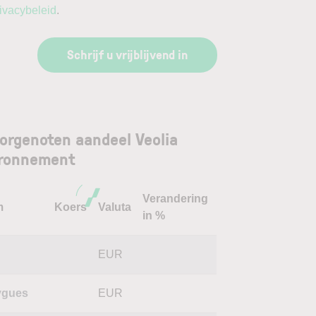
ivacybeleid
.
Schrijf u vrijblijvend in
orgenoten aandeel Veolia
ironnement
Verandering
m
Koers
Valuta
in %
EUR
ygues
EUR