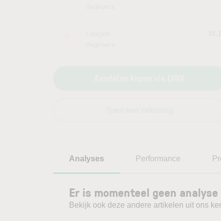
dagkoers
Laagste
35.
dagkoers
Aandelen kopen via LYNX
Open een rekening
Analyses
Performance
Pr
Er is momenteel geen analyse
Bekijk ook deze andere artikelen uit ons ke