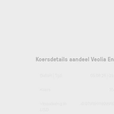
Koersdetails aandeel Veolia 
Datum | Tijd
05.08.26 | 21
Koers
35
Verandering in
-0.079999999999
USD