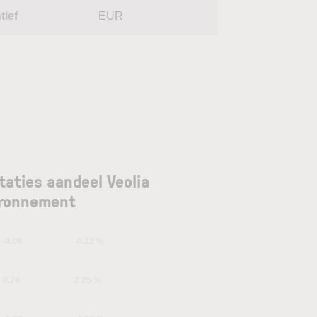
tief
EUR
taties aandeel Veolia
ironnement
-0.08
-0.22 %
0.78
2.25 %