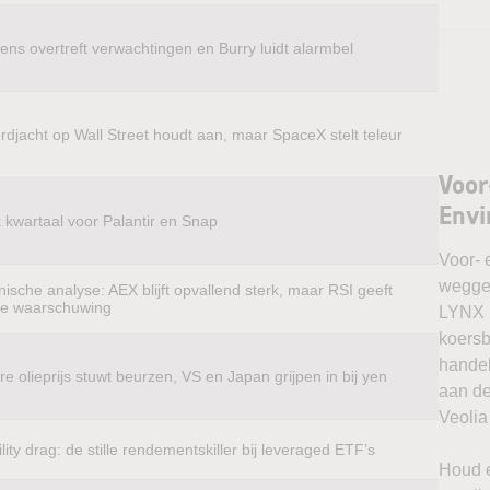
ens overtreft verwachtingen en Burry luidt alarmbel
rdjacht op Wall Street houdt aan, maar SpaceX stelt teleur
Voor
Env
k kwartaal voor Palantir en Snap
Voor- 
weggel
ische analyse: AEX blijft opvallend sterk, maar RSI geeft
te waarschuwing
LYNX k
koersb
handel
e olieprijs stuwt beurzen, VS en Japan grijpen in bij yen
aan de
Veolia
ility drag: de stille rendementskiller bij leveraged ETF’s
Houd e