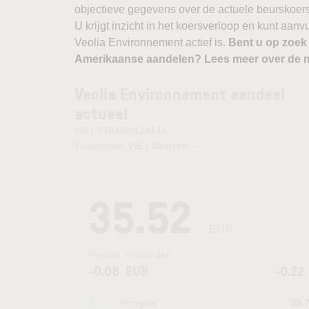
objectieve gegevens over de actuele beurskoers, b
U krijgt inzicht in het koersverloop en kunt aan
Veolia Environnement actief is.
Bent u op zoek
Amerikaanse aandelen? Lees meer over de m
Veolia Environnement aandeel
actueel
ISIN: FR0000124141
Tickercode: VIE | Beurzen:
—
Laatste koersupdate:
05.08.2026 21:57
uur
35.52
EUR
Periode:
6 maanden
-0.08
EUR
-0.22
Hoogste
35.