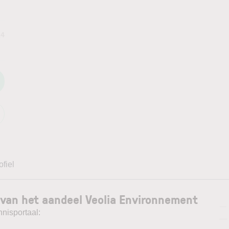
14
ofiel
 van het aandeel Veolia Environnement
—
nnisportaal:
—