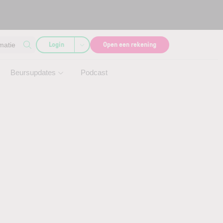
Login
Open een rekening
matie
Beursupdates
Podcast