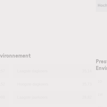
Hoch
Environnement
Pres
Env
:57
Laagste dagkoers
35,14
1D
,52
Hoogste dagkoers
35,73
1W
998
Laagste jaarkoers
28,82