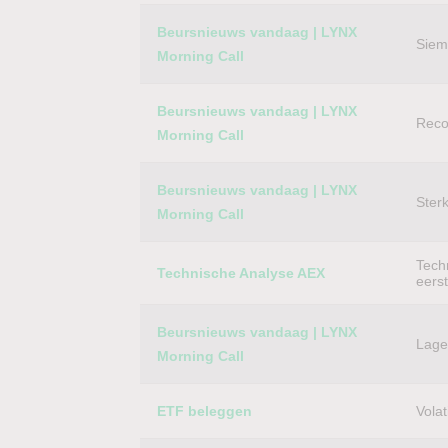
Category
Titel
Beursnieuws vandaag | LYNX
Siem
Morning Call
Beursnieuws vandaag | LYNX
Reco
Morning Call
Beursnieuws vandaag | LYNX
Ster
Morning Call
Techn
Technische Analyse AEX
eers
Beursnieuws vandaag | LYNX
Lager
Morning Call
ETF beleggen
Volat