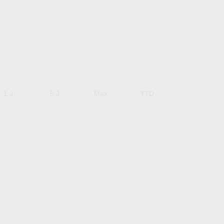
1 J
5 J
Max
YTD