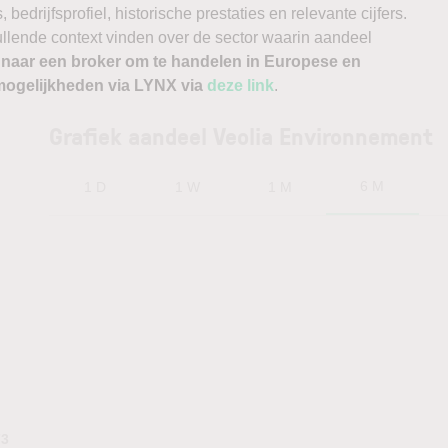
edrijfsprofiel, historische prestaties en relevante cijfers.
vullende context vinden over de sector waarin aandeel
 naar een broker om te handelen in Europese en
ogelijkheden via LYNX via
deze link
.
Grafiek aandeel Veolia Environnement
6 M
1 D
1 W
1 M
73