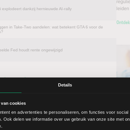
reguli
leiden
 explodeert dankzij hernieuwde AI-rally
Ontdek
ggen in Take-Two aandelen: wat betekent GTA 6 voor de
s?
eelde Fed houdt rente ongewijzigd
beleggen?
Details
t u voordelig in aandelen van vrijwel elk
Ontv
k van het aandeel Veolia Environnement. Met directe
 van cookies
Nieu
itenlandse aandelen direct op de thuismarkt. Zo
ent en advertenties te personaliseren, om functies voor social
n een lage spread. Handelen doet u daarnaast via een
. Ook delen we informatie over uw gebruik van onze site met on
ools, waarmee u direct gedegen analyses kunt maken.
Selec
e.
s door long te gaan, of verwacht u een dalende koers en