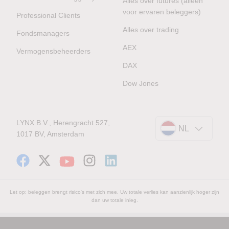
Alles over futures (alleen
voor ervaren beleggers)
Professional Clients
Alles over trading
Fondsmanagers
AEX
Vermogensbeheerders
DAX
Dow Jones
LYNX B.V., Herengracht 527,
NL
1017 BV, Amsterdam
Let op: beleggen brengt risico's met zich mee. Uw totale verlies kan aanzienlijk hoger zijn
dan uw totale inleg.