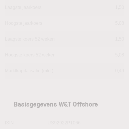
Laagste jaarkoers
1,50
Hoogste jaarkoers
5,08
Laagste koers 52 weken
1,50
Hoogste koers 52 weken
5,08
Marktkapitalisatie (mld.)
0,49
Basisgegevens W&T Offshore
ISIN
US92922P1066