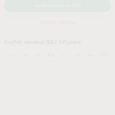
Aandelen kopen via LYNX
Open een rekening
Grafiek aandeel W&T Offshore
6 M
1 D
1 W
1 M
1 J
5 J
Max
YTD