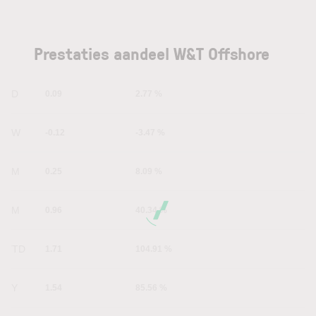
Prestaties aandeel W&T Offshore
1D
0.09
2.77 %
1W
-0.12
-3.47 %
1M
0.25
8.09 %
6M
0.96
40.34 %
YTD
1.71
104.91 %
1Y
1.54
85.56 %