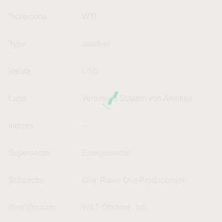
Tickercode
WTI
Type
aandeel
Valuta
USD
Land
Vereinigte Staaten von Amerika
Indices
--
Supersector
Energiesector
Subsector
Olie: Ruwe Olie Producenten
Bedrijfsnaam
W&T Offshore, Inc.