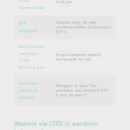
LYNX
in bij yen
Morning Call
Volatility drag: de stille
ETF
rendementskiller bij leveraged
beleggen
ETF’s
Beursnieuws
vandaag |
Kospi explodeert dankzij
hernieuwde AI-rally
LYNX
Morning Call
Aandelen
Beleggen in Take-Two
nieuws &
aandelen: wat betekent GTA
6 voor de koers?
analyse
Waarom via LYNX in aandelen