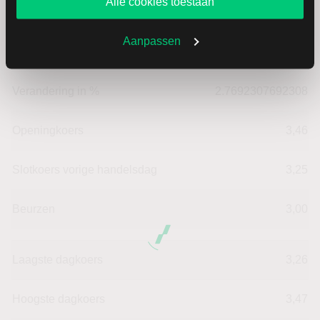
Alle cookies toestaan
Koers
3,34
Aanpassen
Verandering in USD
0.09
Verandering in %
2.7692307692308
Openingkoers
3,46
Slotkoers vorige handelsdag
3,25
Beurzen
3,00
Laagste dagkoers
3,26
Hoogste dagkoers
3,47