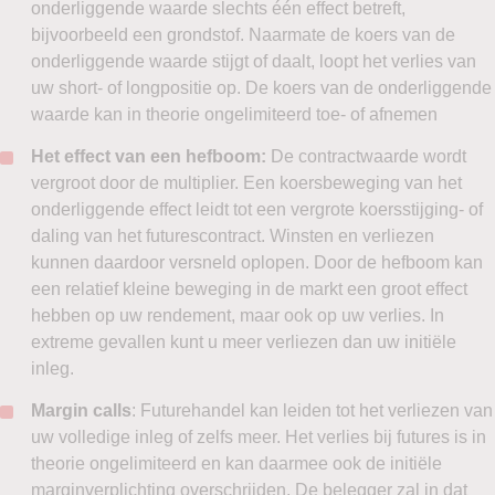
onderliggende waarde slechts één effect betreft,
bijvoorbeeld een grondstof. Naarmate de koers van de
onderliggende waarde stijgt of daalt, loopt het verlies van
uw short- of longpositie op. De koers van de onderliggende
waarde kan in theorie ongelimiteerd toe- of afnemen
Het effect van een hefboom:
De contractwaarde wordt
vergroot door de multiplier. Een koersbeweging van het
onderliggende effect leidt tot een vergrote koersstijging- of
daling van het futurescontract. Winsten en verliezen
kunnen daardoor versneld oplopen. Door de hefboom kan
een relatief kleine beweging in de markt een groot effect
hebben op uw rendement, maar ook op uw verlies. In
extreme gevallen kunt u meer verliezen dan uw initiële
inleg.
Margin calls
: Futurehandel kan leiden tot het verliezen van
uw volledige inleg of zelfs meer. Het verlies bij futures is in
theorie ongelimiteerd en kan daarmee ook de initiële
marginverplichting overschrijden. De belegger zal in dat