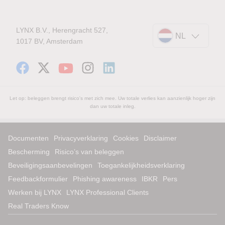
LYNX B.V., Herengracht 527,
NL
1017 BV, Amsterdam
Let op: beleggen brengt risico's met zich mee. Uw totale verlies kan aanzienlijk hoger zijn
dan uw totale inleg.
Documenten
Privacyverklaring
Cookies
Disclaimer
Bescherming
Risico’s van beleggen
Beveiligingsaanbevelingen
Toegankelijkheidsverklaring
Feedbackformulier
Phishing awareness
IBKR
Pers
Werken bij LYNX
LYNX Professional Clients
Real Traders Know