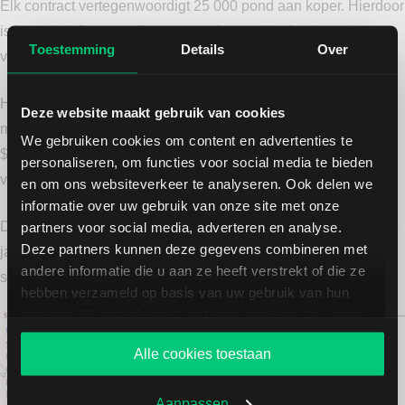
Elk contract vertegenwoordigt 25 000 pond aan koper. Hierdoor
is het relatief eenvoudig om grote hoeveelheden koper te
Toestemming
Details
Over
verhandelen.
Het contract is genoteerd in Amerikaanse dollar waarbij de
Deze website maakt gebruik van cookies
minimale prijsbeweging $0,0005 per pond is. Dit komt neer op
We gebruiken cookies om content en advertenties te
$12,50 per contract. Tegen een prijs van zo’n $4,60 per pond
personaliseren, om functies voor social media te bieden
vertegenwoordigt één contract een waarde van $115 000.
en om ons websiteverkeer te analyseren. Ook delen we
informatie over uw gebruik van onze site met onze
De futurecontracten hebben vervaldata verspreid over het hele
partners voor social media, adverteren en analyse.
Deze partners kunnen deze gegevens combineren met
jaar. Deze vallen meestal in de maanden maart, mei, juli,
andere informatie die u aan ze heeft verstrekt of die ze
september en december.
hebben verzameld op basis van uw gebruik van hun
services. U gaat akkoord met onze cookies als u onze
website blijft gebruiken.
Alle cookies toestaan
Aanpassen