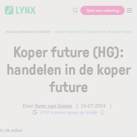
Skip to main content
Open een rekening
Zoek naar informatie
nde futurecontracten & markten
Koper future (HG): handelen in de koper future
Koper future (HG):
handelen in de koper
future
Door
Sven van Gasse
15-07-2024
LYNX voorkeur geven op Google
In dit artikel