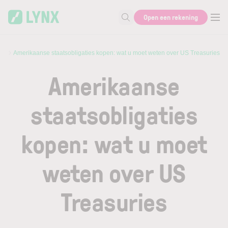
Skip to main content
Open een rekening
Zoek naar informatie
ies
Amerikaanse staatsobligaties kopen: wat u moet weten over US Treasuries
Amerikaanse
staatsobligaties
kopen: wat u moet
weten over US
Treasuries