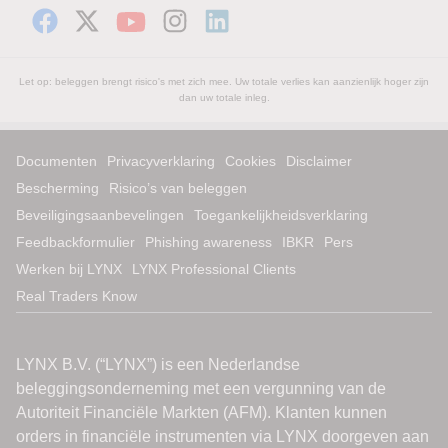
Let op: beleggen brengt risico's met zich mee. Uw totale verlies kan aanzienlijk hoger zijn
dan uw totale inleg.
Documenten
Privacyverklaring
Cookies
Disclaimer
Bescherming
Risico’s van beleggen
Beveiligingsaanbevelingen
Toegankelijkheidsverklaring
Feedbackformulier
Phishing awareness
IBKR
Pers
Werken bij LYNX
LYNX Professional Clients
Real Traders Know