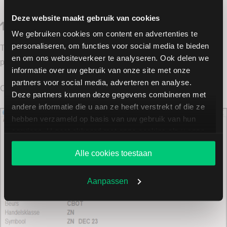
Deze website maakt gebruik van cookies
10-year Treasury Bond future (ZN)
We gebruiken cookies om content en advertenties te
personaliseren, om functies voor social media te bieden
Tickgrootte: 1/2 van 1/32 van een punt (0,015625) = $15,625
en om ons websiteverkeer te analyseren. Ook delen we
per tick
informatie over uw gebruik van onze site met onze
partners voor social media, adverteren en analyse.
Contractmaanden: Maart, juni, september, december.
Deze partners kunnen deze gegevens combineren met
andere informatie die u aan ze heeft verstrekt of die ze
hebben verzameld op basis van uw gebruik van hun
services. U gaat akkoord met onze cookies als u onze
website blijft gebruiken.
Alle cookies toestaan
Aanpassen