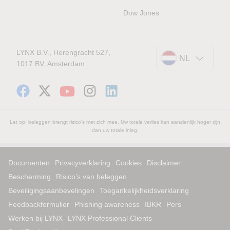
Dow Jones
LYNX B.V., Herengracht 527,
NL
1017 BV, Amsterdam
Let op: beleggen brengt risico's met zich mee. Uw totale verlies kan aanzienlijk hoger zijn
dan uw totale inleg.
Documenten
Privacyverklaring
Cookies
Disclaimer
Bescherming
Risico’s van beleggen
Beveiligingsaanbevelingen
Toegankelijkheidsverklaring
Feedbackformulier
Phishing awareness
IBKR
Pers
Werken bij LYNX
LYNX Professional Clients