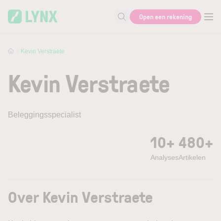
Skip to main content
Open een rekening
Zoek naar informatie
Kevin Verstraete
Kevin Verstraete
Beleggingsspecialist
10+
480+
Analyses
Artikelen
Over Kevin Verstraete