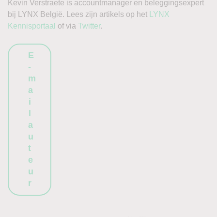
Kevin Verstraete is accountmanager en beleggingsexpert
bij LYNX België. Lees zijn artikels op het
LYNX
Kennisportaal
of via
Twitter
.
E
-
m
a
i
l
a
u
t
e
u
r