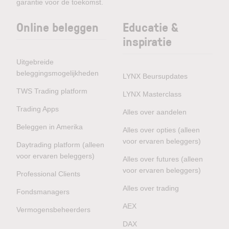
garantie voor de toekomst.
Online beleggen
Educatie &
inspiratie
Uitgebreide
beleggingsmogelijkheden
LYNX Beursupdates
TWS Trading platform
LYNX Masterclass
Trading Apps
Alles over aandelen
Beleggen in Amerika
Alles over opties (alleen
voor ervaren beleggers)
Daytrading platform (alleen
voor ervaren beleggers)
Alles over futures (alleen
voor ervaren beleggers)
Professional Clients
Alles over trading
Fondsmanagers
AEX
Vermogensbeheerders
DAX