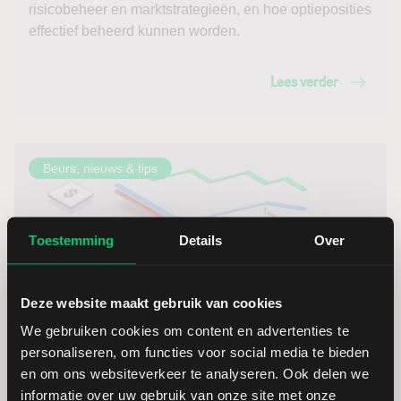
risicobeheer en marktstrategieën, en hoe optieposities
effectief beheerd kunnen worden.
Lees verder
Beurs, nieuws & tips
Toestemming
Details
Over
Deze website maakt gebruik van cookies
We gebruiken cookies om content en advertenties te
personaliseren, om functies voor social media te bieden
Carry trade betekenis; hoe de Japanse yen een
en om ons websiteverkeer te analyseren. Ook delen we
wereldwijde verkoopgolf veroorzaakt
informatie over uw gebruik van onze site met onze