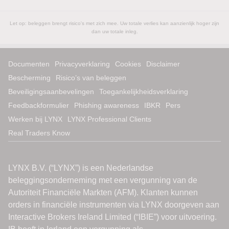
Let op: beleggen brengt risico's met zich mee. Uw totale verlies kan aanzienlijk hoger zijn
dan uw totale inleg.
Documenten
Privacyverklaring
Cookies
Disclaimer
Bescherming
Risico’s van beleggen
Beveiligingsaanbevelingen
Toegankelijkheidsverklaring
Feedbackformulier
Phishing awareness
IBKR
Pers
Werken bij LYNX
LYNX Professional Clients
Real Traders Know