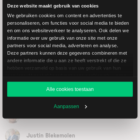
Deze website maakt gebruik van cookies
van weloverwogen investeringsbeslissingen.
We gebruiken cookies om content en advertenties te
personaliseren, om functies voor social media te bieden
en om ons websiteverkeer te analyseren. Ook delen we
informatie over uw gebruik van onze site met onze
Andere interessante webinars:
partners voor social media, adverteren en analyse.
Deze partners kunnen deze gegevens combineren met
23
andere informatie die u aan ze heeft verstrekt of die ze
hebben verzameld op basis van uw gebruik van hun
20:00
services. U gaat akkoord met onze cookies als u onze
september
60 min
website blijft gebruiken.
Alle cookies toestaan
Bouw uw eigen AI-analist met Claude
Aanpassen
Kevin Schoovaerts
Justin Blekemolen