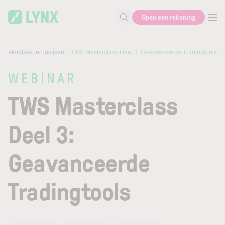
Skip to main content
Open een rekening
Zoek naar informatie
Masterclass terugkijken
TWS Masterclass Deel 3: Geavanceerde Tradingtools
WEBINAR
TWS Masterclass
Deel 3:
Geavanceerde
Tradingtools