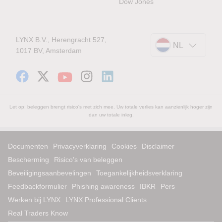
Dow Jones
LYNX B.V., Herengracht 527,
NL
1017 BV, Amsterdam
Let op: beleggen brengt risico's met zich mee. Uw totale verlies kan aanzienlijk hoger zijn
dan uw totale inleg.
Documenten
Privacyverklaring
Cookies
Disclaimer
Bescherming
Risico’s van beleggen
Beveiligingsaanbevelingen
Toegankelijkheidsverklaring
Feedbackformulier
Phishing awareness
IBKR
Pers
Werken bij LYNX
LYNX Professional Clients
Real Traders Know