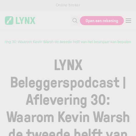
Skip to main content
Online broker
Open een rekening
Zoek naar informatie
evering 30: Waarom Kevin Warsh de tweede helft van het beursjaar kan bepalen
LYNX
Beleggerspodcast |
Aflevering 30:
Waarom Kevin Warsh
de tweede helft van