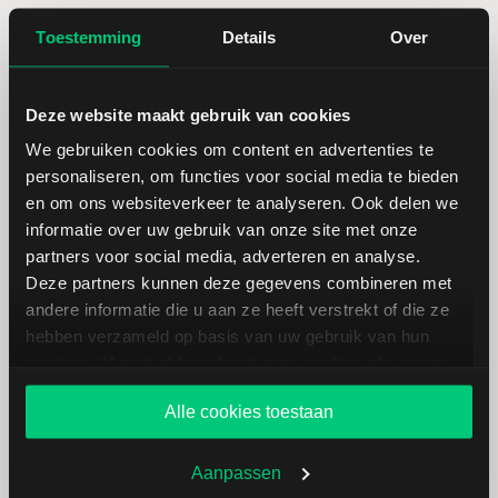
Alle podcastafleveringen
Toestemming
Details
Over
Deze website maakt gebruik van cookies
We gebruiken cookies om content en advertenties te
personaliseren, om functies voor social media te bieden
en om ons websiteverkeer te analyseren. Ook delen we
informatie over uw gebruik van onze site met onze
partners voor social media, adverteren en analyse.
Deze partners kunnen deze gegevens combineren met
andere informatie die u aan ze heeft verstrekt of die ze
hebben verzameld op basis van uw gebruik van hun
LYNX Beleggerspodcast | Aflevering 34: SpaceX, AMD,
services. U gaat akkoord met onze cookies als u onze
Uber en Disney: cijfers zorgen voor een grillige beurs
website blijft gebruiken.
Alle cookies toestaan
07-08-2026
Kwartaalcijfers van AMD, Uber, Disney en meer: AI,
Aanpassen