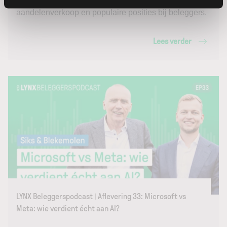
hoge verwachtingen, beursrisico’s, Bezos’
aandelenverkoop en populaire posities bij beleggers.
Lees verder
LYNX Beleggerspodcast | Aflevering 33: Microsoft vs
Meta: wie verdient écht aan AI?