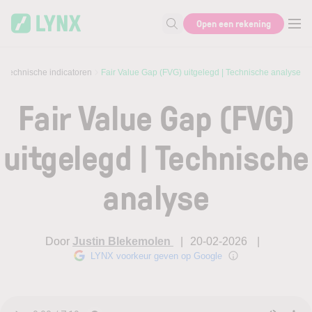
Skip to main content
Open een rekening
Zoek naar informatie
Technische indicatoren
Fair Value Gap (FVG) uitgelegd | Technische analyse
Fair Value Gap (FVG)
uitgelegd | Technische
analyse
Door
Justin Blekemolen
20-02-2026
LYNX voorkeur geven op Google