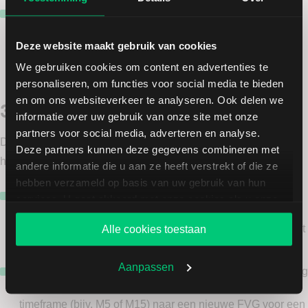
Liquidity Pools:
Traders kijken of de FVG zich bevindt bij
‘Buy-side’ of ‘Sell-side’ liquidity (bijvoorbeeld boven oude
Deze website maakt gebruik van cookies
highs). De prijs vult de gap vaak net voordat het de
liquiditeit pakt.
We gebruiken cookies om content en advertenties te
personaliseren, om functies voor social media te bieden
en om ons websiteverkeer te analyseren. Ook delen we
3. Higher Timeframe (HTF) Bias
informatie over uw gebruik van onze site met onze
partners voor social media, adverteren en analyse.
De betrouwbaarheid van een FVG neemt exponentieel toe op
Deze partners kunnen deze gegevens combineren met
hogere timeframes (H1, H4, Daily).
andere informatie die u aan ze heeft verstrekt of die ze
hebben verzameld op basis van uw gebruik van hun
Waarom?
Een FVG op een 1-minuut grafiek kan ruis zijn
services. U gaat akkoord met onze cookies als u onze
door kortstondige
volatiliteit
. Een FVG op de Daily of 4h
website blijft gebruiken.
grafiek vertegenwoordigt een verschuiving in het sentiment
Alle cookies toestaan
van institutionele partijen.
Aanpassen
Top-down methode:
Gebruik een HTF FVG om de richting
te bepalen (Bias) en zoek vervolgens op een lager
timeframe (bijv. M5 of M15) naar een nieuwe FVG voor een