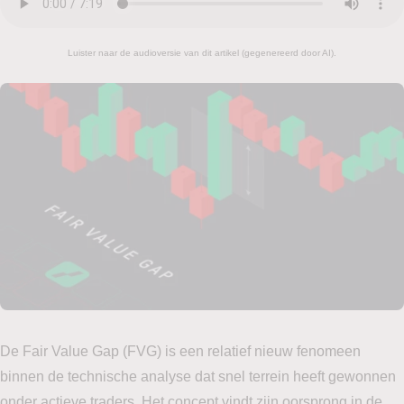
Luister naar de audioversie van dit artikel (gegenereerd door AI).
De Fair Value Gap (FVG) is een relatief nieuw fenomeen
binnen de technische analyse dat snel terrein heeft gewonnen
onder actieve traders. Het concept vindt zijn oorsprong in de