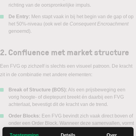
richting van de oorspronkelijke impuls.
De Entry:
Men stapt vaak in bij het begin van de gap of op
het 50%-niveau (ook wel de
Consequent Encroachment
genoemd).
2. Confluence met market structure
Een FVG op zichzelf is slechts een visueel patroon. De kracht
zit in de combinatie met andere elementen:
Break of Structure (BOS):
Als een prijsbeweging een
vorig hoogte- of dieptepunt breekt én daarbij een FVG
achterlaat, bevestigt dit de kracht van de trend.
Order Blocks:
Een FVG bevindt zich vaak direct boven of
onder een Order Block. Wanneer deze samenvallen, vormt
dit een “high probability” zone.
Toestemming
Details
Over