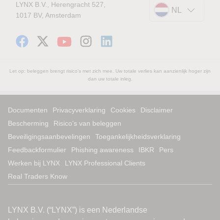
LYNX B.V., Herengracht 527,
NL
1017 BV, Amsterdam
Let op: beleggen brengt risico's met zich mee. Uw totale verlies kan aanzienlijk hoger zijn
dan uw totale inleg.
Documenten
Privacyverklaring
Cookies
Disclaimer
Bescherming
Risico’s van beleggen
Beveiligingsaanbevelingen
Toegankelijkheidsverklaring
Feedbackformulier
Phishing awareness
IBKR
Pers
Werken bij LYNX
LYNX Professional Clients
Real Traders Know