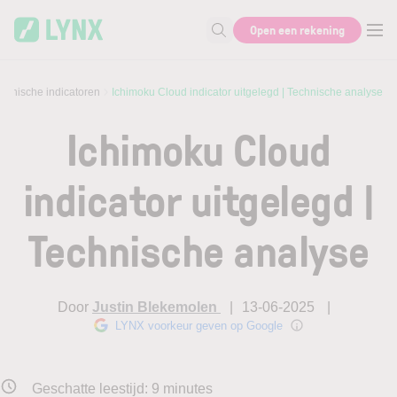
Skip to main content
Open een rekening
Zoek naar informatie
chnische indicatoren
Ichimoku Cloud indicator uitgelegd | Technische analyse
Ichimoku Cloud
indicator uitgelegd |
Technische analyse
Door
Justin Blekemolen
13-06-2025
LYNX voorkeur geven op Google
Geschatte leestijd:
9
minutes