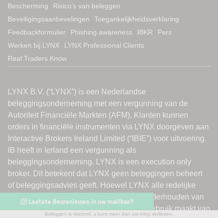
Bescherming
Risico’s van beleggen
Beveiligingsaanbevelingen
Toegankelijkheidsverklaring
Feedbackformulier
Phishing awareness
IBKR
Pers
Werken bij LYNX
LYNX Professional Clients
Real Traders Know
Laatste Beursnieuws in uw mailbox?
Beleggen is risicovol, u kunt meer dan uw inleg verliezen.