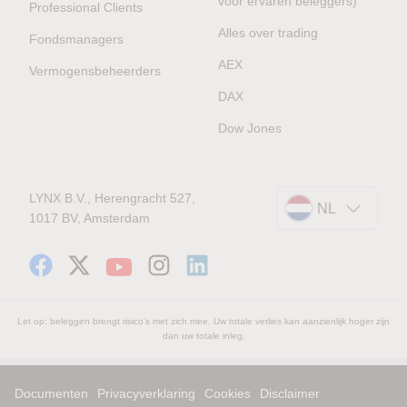
voor ervaren beleggers)
Professional Clients
Alles over trading
Fondsmanagers
AEX
Vermogensbeheerders
DAX
Dow Jones
LYNX B.V., Herengracht 527,
NL
1017 BV, Amsterdam
Let op: beleggen brengt risico's met zich mee. Uw totale verlies kan aanzienlijk hoger zijn
dan uw totale inleg.
Documenten
Privacyverklaring
Cookies
Disclaimer