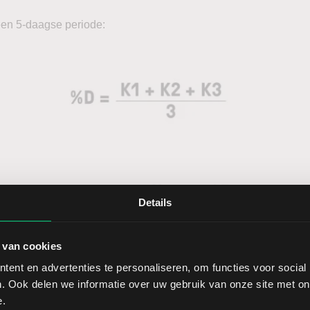
een 5-daagse periode:
Details
 van cookies
ent en advertenties te personaliseren, om functies voor social
software wordt standaard gewerkt met de instellingen (14, 3, 3)
. Ook delen we informatie over uw gebruik van onze site met on
n 14-daags venster met een 3-daags gemiddelde. Dit is aanpasba
e.