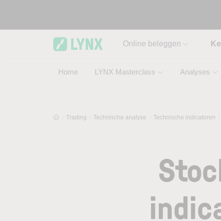
Skip to main content
Online beleggen
Ke
Home
LYNX Masterclass
Analyses
Trading
Technische analyse
Technische indicatoren
Stoc
indic