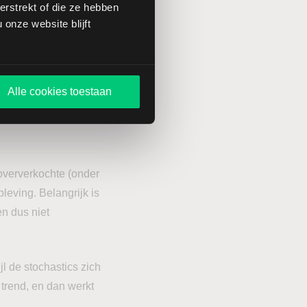
rstrekt of die ze hebben
onze website blijft
Alle cookies toestaan
oververkochte (onder
leving. Belangrijk is
n dus niet
jl de stochastics zich
 trend, en dan werkt