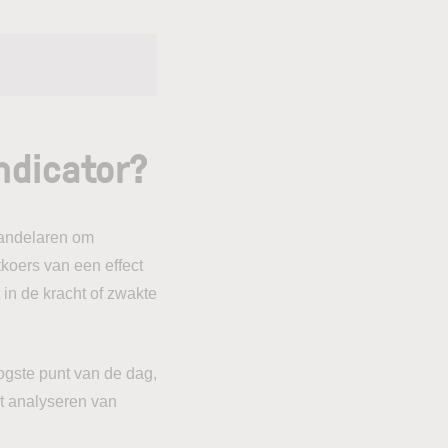
indicator?
 handelaren om
tkoers van een effect
in de kracht of zwakte
oogste punt van de dag,
et analyseren van