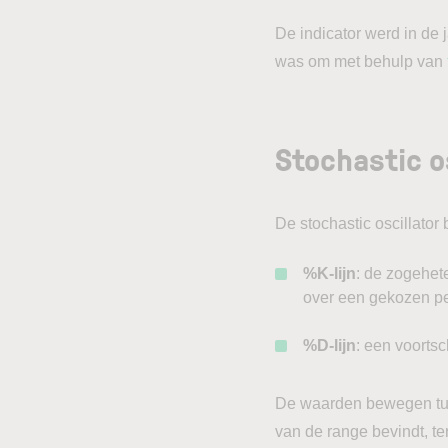
De indicator werd in de 
was om met behulp van
Stochastic o
De stochastic oscillator b
%K-lijn
: de zogehe
over een gekozen pe
%D-lijn
: een voorts
De waarden bewegen tus
van de range bevindt, te