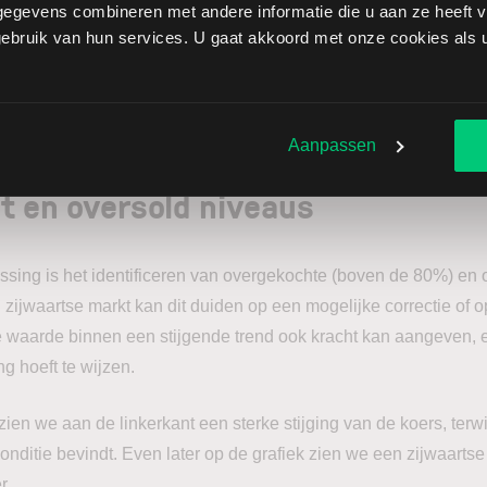
angere termijnanalyse.
egevens combineren met andere informatie die u aan ze heeft ve
bruik van hun services. U gaat akkoord met onze cookies als u 
gen van de STO-indicator
Aanpassen
t en oversold niveaus
ssing is het identificeren van overgekochte (boven de 80%) en 
 zijwaartse markt kan dit duiden op een mogelijke correctie of op
e waarde binnen een stijgende trend ook kracht kan aangeven, e
g hoeft te wijzen.
ien we aan de linkerkant een sterke stijging van de koers, terwi
onditie bevindt. Even later op de grafiek zien we een zijwaartse
r.