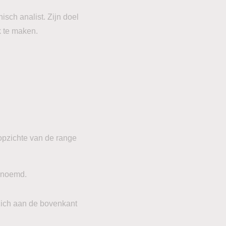
sch analist. Zijn doel
k te maken.
 opzichte van de range
noemd.
zich aan de bovenkant
.