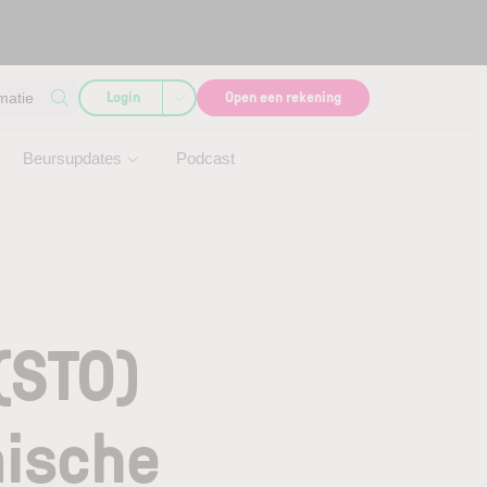
Login
Open een rekening
matie
Beursupdates
Podcast
(STO)
nische