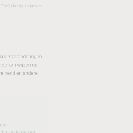
it TWS Handelsplatform
 koersveranderingen.
rde kan wijzen op
re trend en andere
ere
dig toe te passen