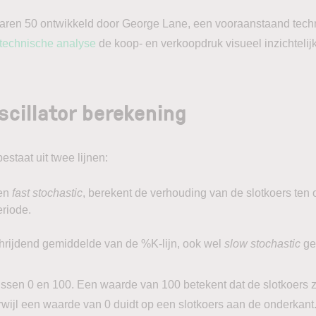
jaren 50 ontwikkeld door George Lane, een vooraanstaand techni
technische analyse
de koop- en verkoopdruk visueel inzichtelij
scillator berekening
estaat uit twee lijnen:
ten
fast stochastic
, berekent de verhouding van de slotkoers ten
riode.
chrijdend gemiddelde van de %K-lijn, ook wel
slow stochastic
ge
sen 0 en 100. Een waarde van 100 betekent dat de slotkoers 
rwijl een waarde van 0 duidt op een slotkoers aan de onderkant