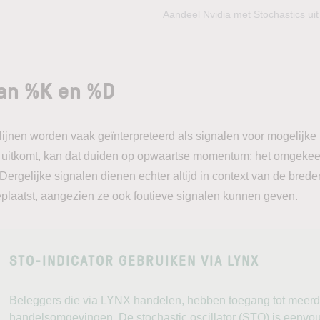
Aandeel Nvidia met Stochastics u
van %K en %D
lijnen worden vaak geïnterpreteerd als signalen voor mogelijke
tkomt, kan dat duiden op opwaartse momentum; het omgekee
rgelijke signalen dienen echter altijd in context van de brede
eplaatst, aangezien ze ook foutieve signalen kunnen geven.
STO-INDICATOR GEBRUIKEN VIA LYNX
Beleggers die via LYNX handelen, hebben toegang tot meerd
handelsomgevingen. De stochastic oscillator (STO) is eenvou