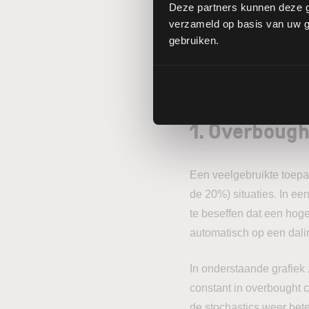
voorkeur voor korte of l
Deze partners kunnen deze g
verzameld op basis van uw ge
gebruiken.
Toepassin
1. Overbough
Een veelgebruikte toepa
de 20%) situaties. In een
te beseffen dat een hog
automatisch op een dalin
In onderstaande grafiek z
constant in overbought c
de stochastics weer bete