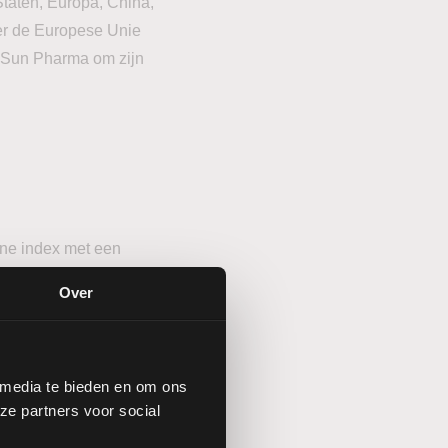
taten, Europa, China,
ver de Europese Unie
 Sun Pharma om zijn
ne index met een
19%, terwijl de FTSE
Over
OXX 600 kende een
nd dat het een
 media te bieden en om ons
ze partners voor social
Resources. Met de
et ongeveer 370.000