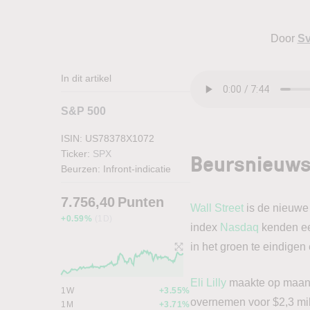
Door
Sv
In dit artikel
S&P 500
ISIN: US78378X1072
Beursnieuws
Ticker:
SPX
Beurzen:
Infront-indicatie
7.756,40
Punten
Wall Street
is de nieuwe
+0.59%
(1D)
index
Nasdaq
kenden ee
in het groen te eindigen
Eli Lilly
maakte op maanda
1W
+3.55%
overnemen voor $2,3 milj
1M
+3.71%