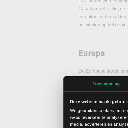
140 landen worden verko
Canada en Brazilië, die
en opkomende markten. 
activiteiten op het gebi
Europa
De Europese aandelenm
winst van 0,24%. De Fr
Toestemming
100 van het Verenigd K
daling van 0,30%.
Deze website maakt gebruik
Ook in Europa was er ov
We gebruiken cookies om cont
websiteverkeer te analyseren
overeenkomst heeft ges
media, adverteren en analys
deal zou zo’n $16,4 milj