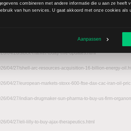
egevens combineren met andere informatie die u aan ze heeft ve
r dag uitbreiden en is bedoeld om de olie- en gasproductie van 
bruik van hun services. U gaat akkoord met onze cookies als u 
nge termijn te verhogen. Shell verklaarde dat de transactie ee
 en de
vrije kasstroom
per aandeel vanaf 2027 zou doen stijgen.
Aanpassen
26/04/26/stock-market-today-live-updates.html
6/04/27/shell-arc-resources-acquisition-16-billion-energy-oil.h
26/04/27/european-markets-stoxx-600-ftse-dax-cac-iran-oil-pric
26/04/27/indian-drugmaker-sun-pharma-to-buy-us-firm-organon-i
6/04/27/eli-lilly-to-buy-ajax-therapeutics.html