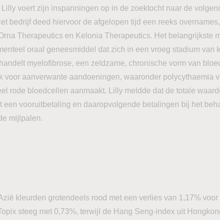
i Lilly voert zijn inspanningen op in de zoektocht naar de volge
t bedrijf deed hiervoor de afgelopen tijd een reeks overnames
Orna Therapeutics en Kelonia Therapeutics. Het belangrijkste m
menteel oraal geneesmiddel dat zich in een vroeg stadium van k
ehandelt myelofibrose, een zeldzame, chronische vorm van bloed
ook voor aanverwante aandoeningen, waaronder polycythaemia 
eel rode bloedcellen aanmaakt. Lilly meldde dat de totale waar
t een vooruitbetaling en daaropvolgende betalingen bij het be
de mijlpalen.
Azië kleurden grotendeels rood met een verlies van 1,17% voor
Topix steeg met 0,73%, terwijl de Hang Seng-index uit Hongkon