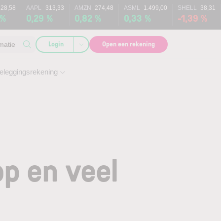
328,58
AAPL
313,33
AMZN
274,48
ASML
1.499,00
SHELL
38,31
 %
0,29 %
0,82 %
0,33 %
-1,39 %
Login
Open een rekening
matie
eleggingsrekening
p en veel