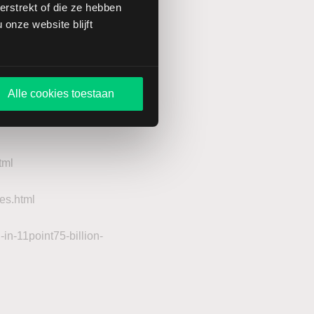
rstrekt of die ze hebben
het in Londen
onze website blijft
n rendement van meer
Alle cookies toestaan
tml
es.html
n-11point75-billion-