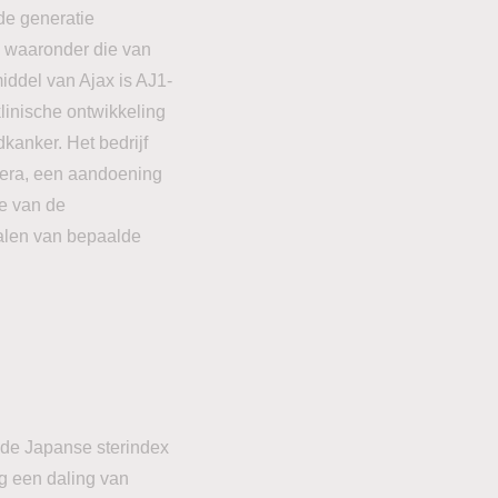
nde generatie
, waaronder die van
iddel van Ajax is AJ1-
linische ontwikkeling
kanker. Het bedrijf
vera, een aandoening
de van de
halen van bepaalde
 de Japanse sterindex
g een daling van