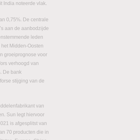
 India noteerde vlak.
an 0,75%. De centrale
co’s aan de aanbodzijde
genstemmende leden
in het Midden-Oosten
ijn groeiprognose voor
fors verhoogd van
%. De bank
orse stijging van de
ddelenfabrikant van
n. Sun legt hiervoor
021 is afgesplitst van
an 70 producten die in