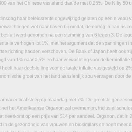
300 van het Chinese vasteland daalde met 0,25%. De Nifty 50 uit
dinsdag haar beleidsrente ongewijzigd gelaten op een niveau v
everwachtingen wel naar boven bij omdat, de oorlog in Iran risi
t besluit werd genomen na een stemming van 6 tegen 3. De te
rente te verhogen tot 1%, met het argument dat de spanningen 
artse richting hadden verschoven. De Bank of Japan heeft ook z
agd van 1% naar 0,5% en haar verwachting voor de kerninflatie 
eeft haar doelstelling voor de totale inflatie vastgesteld op 2
omische groei van het land aanzienlijk zou vertragen door de f
rmaceutical steeg op maandag met 7%. De grootste geneesmi
 het het Amerikaanse Organon zal overnemen, inclusief schulde
wat neerkomt op een prijs van $14 per aandeel. Organon, dat in 2
rd in de gezondheid van vrouwen en biosimilars en heeft meer d