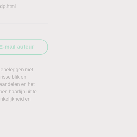
gdp.html
E-mail auteur
ardebeleggen met
isse blik en
 aandelen en het
n haarfijn uit te
nkelijkheid en