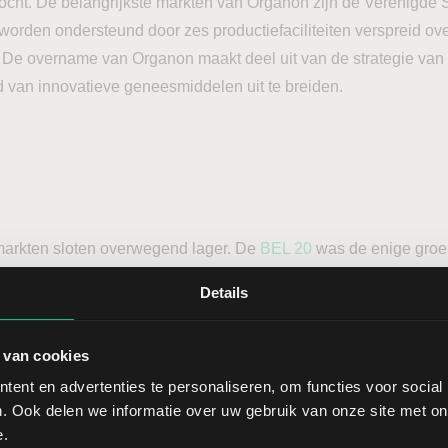
cht. De belangrijkste markten van Organon zijn de Verenigde S
 worden ondersteund door zes productiefaciliteiten verspreid o
De overname van Organon maakt deel uit van de strategie van
ed van innovatieve geneesmiddelen uit te breiden.
arkten sloten overwegend lager. De
BEL 20
was de enige groe
anse CAC 40 en de Duitse DAX kenden beide een daling van 0,
Details
oninkrijk een daling van 0,56% liet zien. De pan-Europese ST
 van cookies
ernamenieuws te melden. De Britse oliereus Shell maakte beke
ent en advertenties te personaliseren, om functies voor social
. Ook delen we informatie over uw gebruik van onze site met on
loten voor de overname van het Canadese energiebedrijf ARC 
e.
ard gemoeid zijn. De transactie zal de portefeuille van Shell m