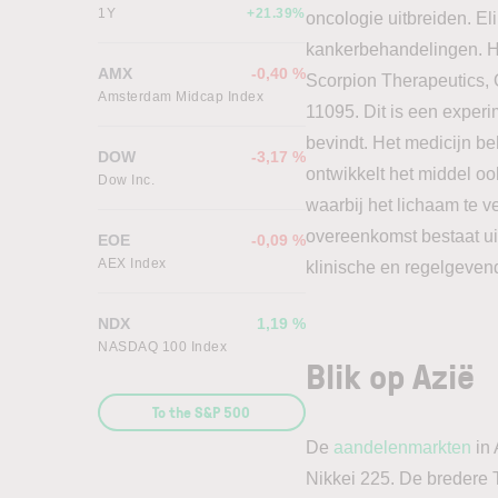
1Y
+21.39%
oncologie uitbreiden. El
kankerbehandelingen. He
AMX
-0,40 %
Scorpion Therapeutics, 
Amsterdam Midcap Index
11095. Dit is een experi
bevindt. Het medicijn b
DOW
-3,17 %
ontwikkelt het middel 
Dow Inc.
waarbij het lichaam te v
overeenkomst bestaat ui
EOE
-0,09 %
AEX Index
klinische en regelgeven
NDX
1,19 %
NASDAQ 100 Index
Blik op Azië
To the S&P 500
De
aandelenmarkten
in 
Nikkei 225. De bredere 