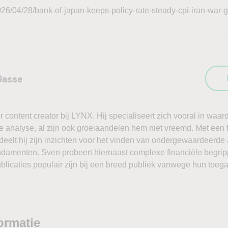
26/04/28/bank-of-japan-keeps-policy-rate-steady-cpi-iran-war-
Gasse
 content creator bij LYNX. Hij specialiseert zich vooral in wa
 analyse, al zijn ook groeiaandelen hem niet vreemd. Met een fr
deelt hij zijn inzichten voor het vinden van ondergewaardeerde
ndamenten. Sven probeert hiernaast complexe financiële begrippe
blicaties populair zijn bij een breed publiek vanwege hun toega