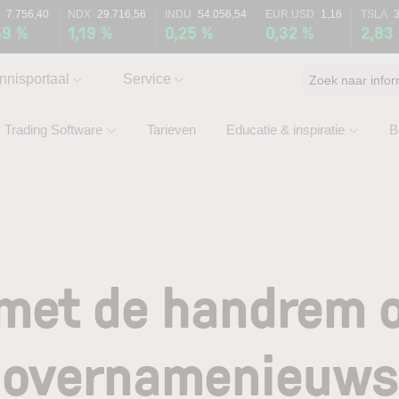
7.756,40
NDX
29.716,56
INDU
54.056,54
EUR.USD
1,16
TSLA
59 %
1,19 %
0,25 %
0,32 %
2,83
nnisportaal
Service
Zoek naar infor
Trading Software
Tarieven
Educatie & inspiratie
B
met de handrem o
overnamenieuws