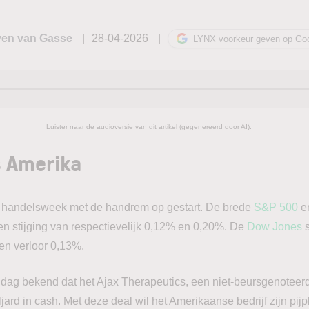
en van Gasse
28-04-2026
LYNX voorkeur geven op Go
Luister naar de audioversie van dit artikel (gegenereerd door AI).
 Amerika
 handelsweek met de handrem op gestart. De brede
S&P 500
en
n stijging van respectievelijk 0,12% en 0,20%. De
Dow Jones
s
 en verloor 0,13%.
g bekend dat het Ajax Therapeutics, een niet-beursgenoteerd 
ard in cash. Met deze deal wil het Amerikaanse bedrijf zijn pijp