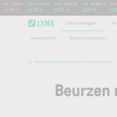
Skip to main content
Skip to search
EOE
1.111,47
BFX
5.777,71
SX5E
6.535,74
DAX
26.360,79
SPX
-0,09 %
0,30 %
0,55 %
0,78 %
0,
Online beleggen
Ke
Waarom LYNX
Beurzen & producten
Beurzen met de handrem op en veel overnamenieuws
Beurzen 