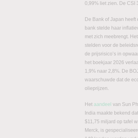
0,99% liet zien. De CSI 
De Bank of Japan heeft 
bank stelde haar inflati
met zich meebrengt. He
stelden voor de beleids
de prijsrisico’s in opwa
het boekjaar 2026 verla
1,9% naar 2,8%. De BOJ h
waarschuwde dat de econ
olieprijzen.
Het
aandeel
van Sun Pha
India maakte bekend dat
$11,75 miljard op tafel 
Merck, is gespecialisee