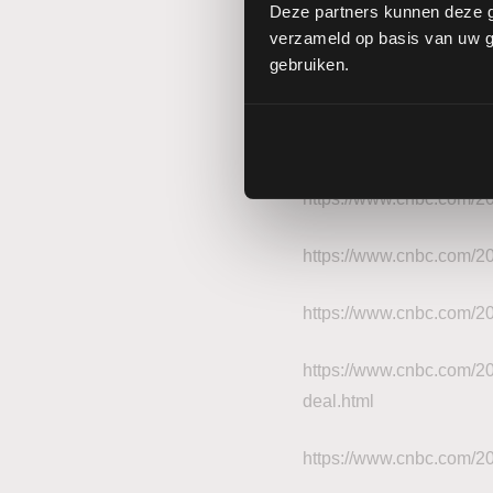
Deze partners kunnen deze g
vaten olie-equivalent pe
verzameld op basis van uw ge
genoteerde bedrijf op la
gebruiken.
dan 10% zou opleveren
Gebruikte bronnen
https://www.cnbc.com/20
https://www.cnbc.com/202
https://www.cnbc.com/20
https://www.cnbc.com/20
deal.html
https://www.cnbc.com/202