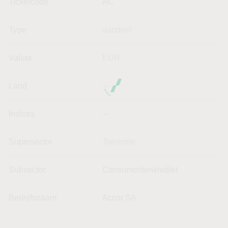
Tickercode
AC
Type
aandeel
Valuta
EUR
Land
--
Indices
--
Supersector
Toerisme
Subsector
Consumentenkrediet
Bedrijfsnaam
Accor SA