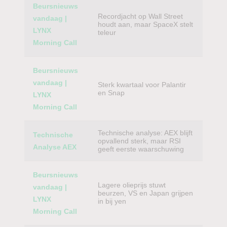
Beursnieuws
Recordjacht op Wall Street
vandaag |
houdt aan, maar SpaceX stelt
LYNX
teleur
Morning Call
Beursnieuws
vandaag |
Sterk kwartaal voor Palantir
en Snap
LYNX
Morning Call
Technische analyse: AEX blijft
Technische
opvallend sterk, maar RSI
Analyse AEX
geeft eerste waarschuwing
Beursnieuws
Lagere olieprijs stuwt
vandaag |
beurzen, VS en Japan grijpen
LYNX
in bij yen
Morning Call