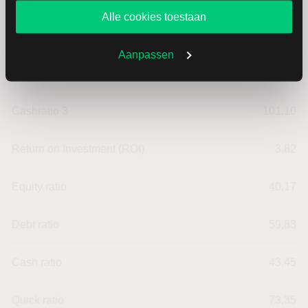
website blijft gebruiken.
Alle cookies toestaan
Cashratio 1
53,37
Aanpassen
Cashratio 2
101,49
Cashratio 3
101,10
Return on Investment (ROI)
3,82
Equity ratio
40,17
Debt ratio
59,83
Cash ratio
43,45
Quick ratio
73,35