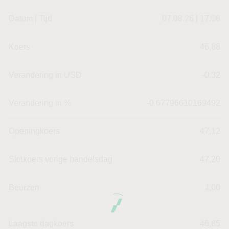
Datum | Tijd
07.08.26 | 17:08
Koers
46,88
Verandering in USD
-0.32
Verandering in %
-0.67796610169492
Openingkoers
47,12
Slotkoers vorige handelsdag
47,20
Beurzen
1,00
Laagste dagkoers
46,85