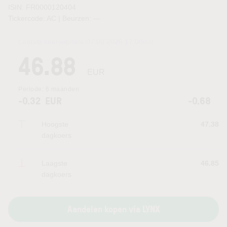
ISIN: FR0000120404
Tickercode: AC | Beurzen:
—
Laatste koersupdate:
07.08.2026 17:08
uur
46.88
EUR
Periode:
6 maanden
-0.32
EUR
-0.68
Hoogste
47.38
dagkoers
Laagste
46.85
dagkoers
Aandelen kopen via LYNX