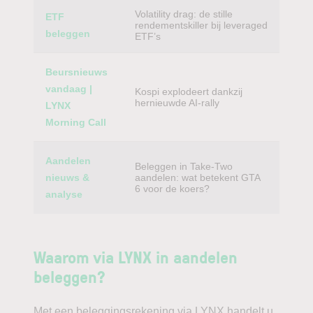
Volatility drag: de stille
ETF
rendementskiller bij leveraged
beleggen
ETF’s
Beursnieuws
vandaag |
Kospi explodeert dankzij
hernieuwde AI-rally
LYNX
Morning Call
Aandelen
Beleggen in Take-Two
nieuws &
aandelen: wat betekent GTA
6 voor de koers?
analyse
Waarom via LYNX in aandelen
beleggen?
Met een beleggingsrekening via LYNX handelt u