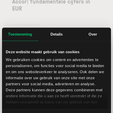
Accor: fundamentele cijfers in
EUR
Dividendrendement
--
Toestemming
Details
Over
Omzet ratio
7,96
Deze website maakt gebruik van cookies
Omzet per aandeel
23,56
We gebruiken cookies om content en advertenties te
personaliseren, om functies voor social media te bieden
Cashflow per aandeel
3,38
en om ons websiteverkeer te analyseren. Ook delen we
informatie over uw gebruik van onze site met onze
Intensiteit van investeringen
75,26
partners voor social media, adverteren en analyse.
Deze partners kunnen deze gegevens combineren met
Intensiteit van arbeid
24,74
andere informatie die u aan ze heeft verstrekt of die ze
hebben verzameld op basis van uw gebruik van hun
services. U gaat akkoord met onze cookies als u onze
Werkkapitaal (mln.)
--