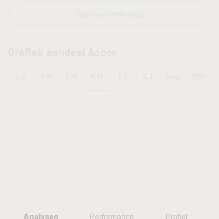
Open een rekening
Grafiek aandeel Accor
6 M
1 D
1 W
1 M
1 J
5 J
Max
YTD
Analyses
Performance
Profiel