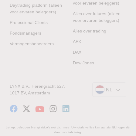
voor ervaren beleggers)
Daytrading platform (alleen
voor ervaren beleggers)
Alles over futures (alleen
voor ervaren beleggers)
Professional Clients
Alles over trading
Fondsmanagers
AEX
Vermogensbeheerders
DAX
Dow Jones
LYNX B.V., Herengracht 527,
NL
1017 BV, Amsterdam
Let op: beleggen brengt risico's met zich mee. Uw totale verlies kan aanzienlijk hoger zijn
dan uw totale inleg.