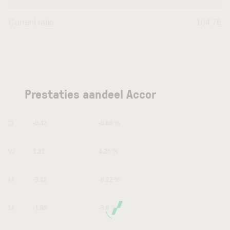
Current ratio
104,76
Prestaties aandeel Accor
1D
-0.32
-0.68 %
1W
1.91
4.25 %
1M
-3.11
-6.22 %
6M
-1.85
-3.8 %