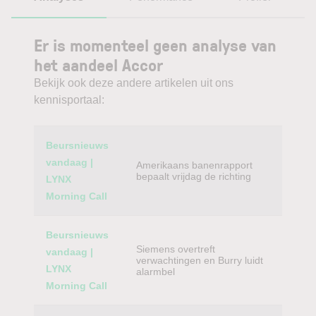
Er is momenteel geen analyse van
het aandeel Accor
Bekijk ook deze andere artikelen uit ons
kennisportaal:
Category
Titel
Beursnieuws
vandaag |
Amerikaans banenrapport
bepaalt vrijdag de richting
LYNX
Morning Call
Beursnieuws
Siemens overtreft
vandaag |
verwachtingen en Burry luidt
LYNX
alarmbel
Morning Call