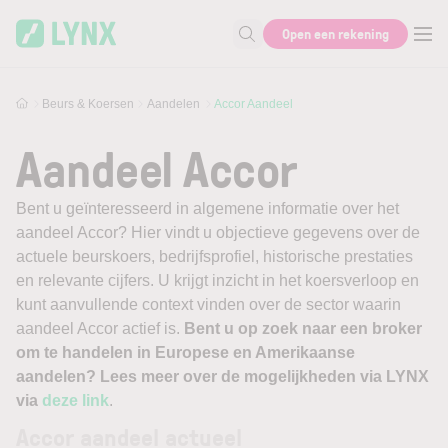
Skip to main content
Open een rekening
Zoek naar informatie
Beurs & Koersen
Aandelen
Accor Aandeel
Aandeel Accor
Bent u geïnteresseerd in algemene informatie over het
aandeel Accor? Hier vindt u objectieve gegevens over de
actuele beurskoers, bedrijfsprofiel, historische prestaties
en relevante cijfers. U krijgt inzicht in het koersverloop en
kunt aanvullende context vinden over de sector waarin
aandeel Accor actief is.
Bent u op zoek naar een broker
om te handelen in Europese en Amerikaanse
aandelen? Lees meer over de mogelijkheden via LYNX
via
deze link
.
Accor aandeel actueel