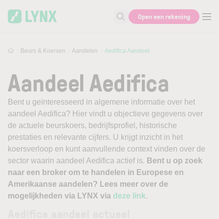
Skip to main content
Open een rekening
Zoek naar informatie
Beurs & Koersen
Aandelen
Aedifica Aandeel
Aandeel Aedifica
Bent u geïnteresseerd in algemene informatie over het
aandeel Aedifica? Hier vindt u objectieve gegevens over
de actuele beurskoers, bedrijfsprofiel, historische
prestaties en relevante cijfers. U krijgt inzicht in het
koersverloop en kunt aanvullende context vinden over de
sector waarin aandeel Aedifica actief is.
Bent u op zoek
naar een broker om te handelen in Europese en
Amerikaanse aandelen? Lees meer over de
mogelijkheden via LYNX via
deze link
.
Aedifica aandeel actueel