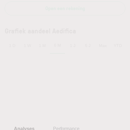
Open een rekening
Grafiek aandeel Aedifica
6 M
1 D
1 W
1 M
1 J
5 J
Max
YTD
Analyses
Performance