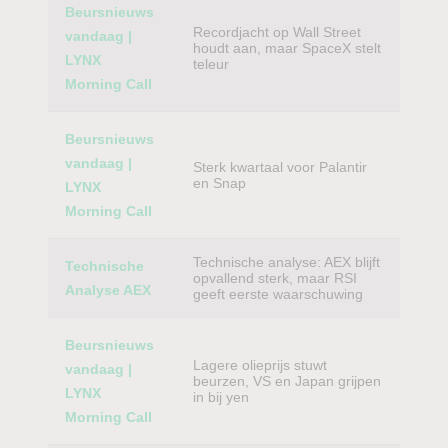
Beursnieuws
Recordjacht op Wall Street
vandaag |
houdt aan, maar SpaceX stelt
LYNX
teleur
Morning Call
Beursnieuws
vandaag |
Sterk kwartaal voor Palantir
en Snap
LYNX
Morning Call
Technische analyse: AEX blijft
Technische
opvallend sterk, maar RSI
Analyse AEX
geeft eerste waarschuwing
Beursnieuws
Lagere olieprijs stuwt
vandaag |
beurzen, VS en Japan grijpen
LYNX
in bij yen
Morning Call