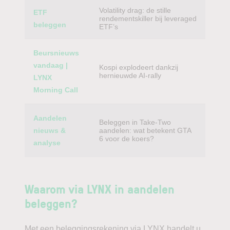
Volatility drag: de stille
ETF
rendementskiller bij leveraged
beleggen
ETF’s
Beursnieuws
vandaag |
Kospi explodeert dankzij
hernieuwde AI-rally
LYNX
Morning Call
Aandelen
Beleggen in Take-Two
nieuws &
aandelen: wat betekent GTA
6 voor de koers?
analyse
Waarom via LYNX in aandelen
beleggen?
Met een beleggingsrekening via LYNX handelt u