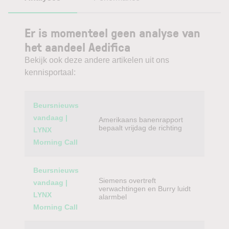
Er is momenteel geen analyse van
het aandeel Aedifica
Bekijk ook deze andere artikelen uit ons
kennisportaal:
Category
Titel
Beursnieuws
vandaag |
Amerikaans banenrapport
bepaalt vrijdag de richting
LYNX
Morning Call
Beursnieuws
Siemens overtreft
vandaag |
verwachtingen en Burry luidt
LYNX
alarmbel
Morning Call