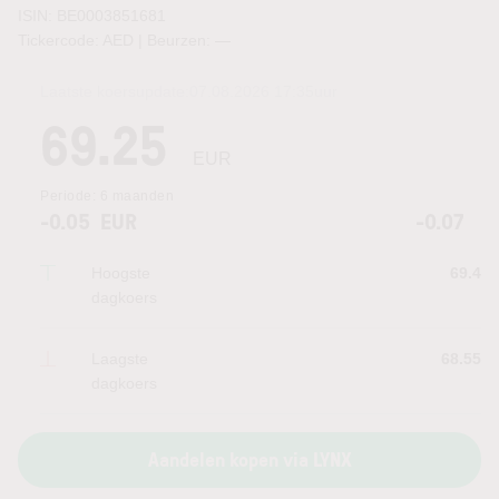
ISIN: BE0003851681
Tickercode: AED | Beurzen:
—
Laatste koersupdate:
07.08.2026 17:35
uur
69.25
EUR
Periode:
6 maanden
-0.05
EUR
-0.07
Hoogste
69.4
dagkoers
Laagste
68.55
dagkoers
Aandelen kopen via LYNX