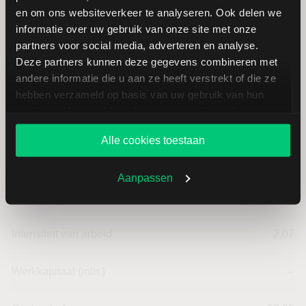
EUR
en om ons websiteverkeer te analyseren. Ook delen we
informatie over uw gebruik van onze site met onze
partners voor social media, adverteren en analyse.
Dividendrendement
--
Deze partners kunnen deze gegevens combineren met
andere informatie die u aan ze heeft verstrekt of die ze
Omzet ratio
66,22
hebben verzameld op basis van uw gebruik van hun
services. U gaat akkoord met onze cookies als u onze
Omzet per aandeel
7,76
website blijft gebruiken.
Alle cookies toestaan
Cashflow per aandeel
6,68
Aanpassen
Intensiteit van investeringen
97,93
Intensiteit van arbeid
2,07
Werkkapitaal (mln.)
--