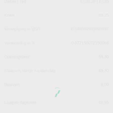
Datum | Tijd
07.08.26 | 17:35
Koers
69,25
Verandering in USD
-0.049999999999997
Verandering in %
-0.072150072150068
Openingkoers
69,30
Slotkoers vorige handelsdag
69,30
Beurzen
6,00
Laagste dagkoers
68,55