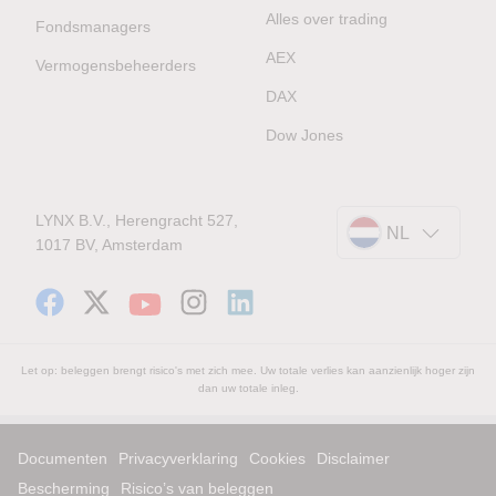
Alles over trading
Fondsmanagers
AEX
Vermogensbeheerders
DAX
Dow Jones
LYNX B.V., Herengracht 527,
NL
1017 BV, Amsterdam
Let op: beleggen brengt risico's met zich mee. Uw totale verlies kan aanzienlijk hoger zijn
dan uw totale inleg.
Documenten
Privacyverklaring
Cookies
Disclaimer
Bescherming
Risico’s van beleggen