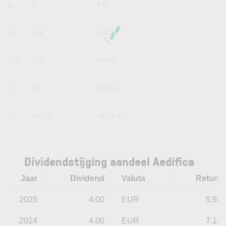
1M
0
0 %
6M
-5.4
-7.23 %
YTD
1.75
2.59 %
1Y
3.2
4.84 %
5Y
-51.75
-42.77 %
Dividendstijging aandeel Aedifica
Jaar
Dividend
Valuta
Return
2025
4.00
EUR
5.93
2024
4.00
EUR
7.12