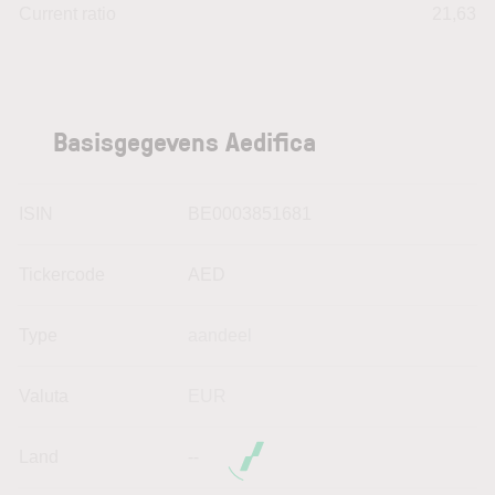
Current ratio
21,63
Basisgegevens Aedifica
ISIN
BE0003851681
Tickercode
AED
Type
aandeel
Valuta
EUR
Land
--