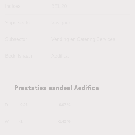
Indices
BEL 20
Supersector
Vastgoed
Subsector
Vending en Catering Services
Bedrijfsnaam
Aedifica
Prestaties aandeel Aedifica
1D
-0.05
-0.07 %
1W
-1
-1.42 %