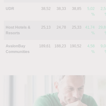
UDR
38,52
38,33
38,85
5,02
2,
%
Host Hotels &
25,13
24,78
25,33
41,74
29,8
Resorts
%
AvalonBay
189,61
188,23
190,52
4,58
9,
Communities
%