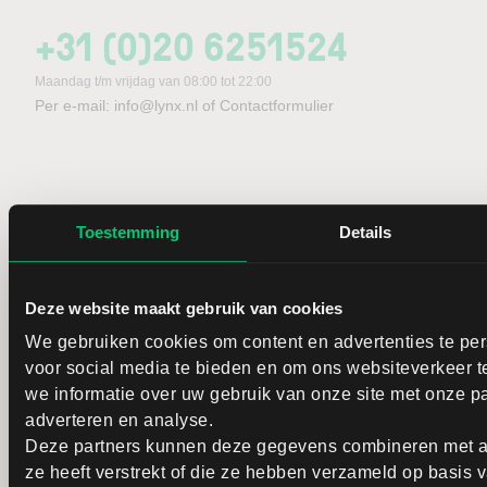
+31 (0)20 6251524
Maandag t/m vrijdag van 08:00 tot 22:00
Per e-mail:
info@lynx.nl
of
Contactformulier
Toestemming
Details
Sinds 2006 is LYNX dé online broker voor actieve
Deze website maakt gebruik van cookies
beleggers. Met verschillende vestigingen in Europa
bieden wij beleggers toegang tot een breed scala aan
We gebruiken cookies om content en advertenties te per
financiële instrumenten via één beleggingsrekening.
voor social media te bieden en om ons websiteverkeer t
Klanten kunnen gebruikmaken van een
we informatie over uw gebruik van onze site met onze pa
handelsplatform met analysetools, trading apps en
adverteren en analyse.
(realtime) koersinformatie. Naast brokerage-diensten
Deze partners kunnen deze gegevens combineren met an
biedt LYNX toegang tot beursnieuws, marktanalyses
ze heeft verstrekt of die ze hebben verzameld op basis
en educatieve content via het LYNX Beurs &