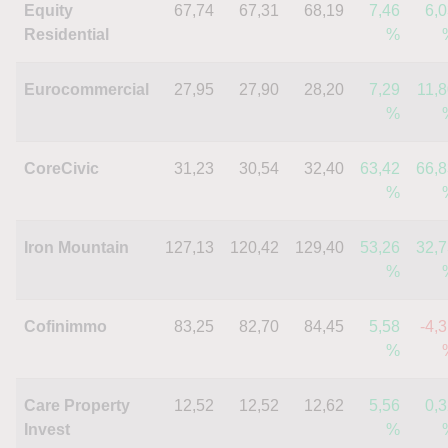
Equity
67,74
67,31
68,19
7,46
6,
Residential
%
Eurocommercial
27,95
27,90
28,20
7,29
11,
%
CoreCivic
31,23
30,54
32,40
63,42
66,8
%
Iron Mountain
127,13
120,42
129,40
53,26
32,7
%
Cofinimmo
83,25
82,70
84,45
5,58
-4,
%
Care Property
12,52
12,52
12,62
5,56
0,
Invest
%