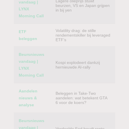
Lagere olieprijs stuwt
vandaag |
beurzen, VS en Japan grijpen
LYNX
in bij yen
Morning Call
Volatility drag: de stille
ETF
rendementskiller bij leveraged
beleggen
ETF’s
Beursnieuws
vandaag |
Kospi explodeert dankzij
hernieuwde AI-rally
LYNX
Morning Call
Aandelen
Beleggen in Take-Two
nieuws &
aandelen: wat betekent GTA
6 voor de koers?
analyse
Beursnieuws
vandaag |
Verdeelde Fed houdt rente