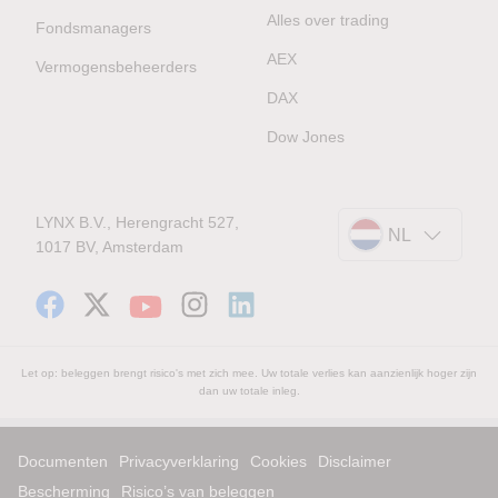
Alles over trading
Fondsmanagers
AEX
Vermogensbeheerders
DAX
Dow Jones
LYNX B.V., Herengracht 527,
NL
1017 BV, Amsterdam
Let op: beleggen brengt risico's met zich mee. Uw totale verlies kan aanzienlijk hoger zijn
dan uw totale inleg.
Documenten
Privacyverklaring
Cookies
Disclaimer
Bescherming
Risico’s van beleggen