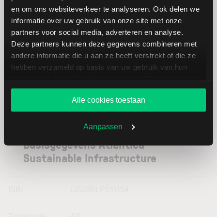
Sunrun
USD
en om ons websiteverkeer te analyseren. Ook delen we
informatie over uw gebruik van onze site met onze
partners voor social media, adverteren en analyse.
Ormat
USD
Deze partners kunnen deze gegevens combineren met
Technologies
andere informatie die u aan ze heeft verstrekt of die ze
hebben verzameld op basis van uw gebruik van hun
services. U gaat akkoord met onze cookies als u onze
website blijft gebruiken.
Alle cookies toestaan
Aanpassen
Basisgegevens Atlantica
Sustainable Infrastructure
ISIN
GB00BLP5YB54
Tickercode
AY