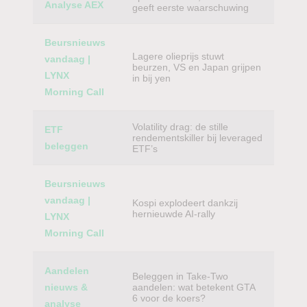
Analyse AEX
geeft eerste waarschuwing
Beursnieuws
Lagere olieprijs stuwt
vandaag |
beurzen, VS en Japan grijpen
LYNX
in bij yen
Morning Call
Volatility drag: de stille
ETF
rendementskiller bij leveraged
beleggen
ETF’s
Beursnieuws
vandaag |
Kospi explodeert dankzij
hernieuwde AI-rally
LYNX
Morning Call
Aandelen
Beleggen in Take-Two
nieuws &
aandelen: wat betekent GTA
6 voor de koers?
analyse