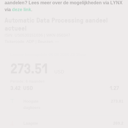
aandelen? Lees meer over de mogelijkheden via LYNX
via
deze link
.
Automatic Data Processing aandeel
actueel
ISIN: US0530151036 | WKN 850347
Tickercode: ADP | Beurzen:
—
Laatste koersupdate:
06.08.2026 22:15
uur
273.51
USD
Periode:
6 maanden
3.42
USD
1.27
Hoogste
273.81
dagkoers
Laagste
269.2