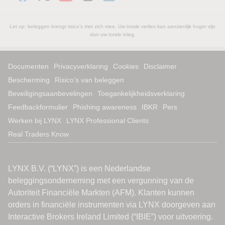
Let op: beleggen brengt risico's met zich mee. Uw totale verlies kan aanzienlijk hoger zijn
dan uw totale inleg.
Documenten
Privacyverklaring
Cookies
Disclaimer
Bescherming
Risico’s van beleggen
Beveiligingsaanbevelingen
Toegankelijkheidsverklaring
Feedbackformulier
Phishing awareness
IBKR
Pers
Werken bij LYNX
LYNX Professional Clients
Real Traders Know