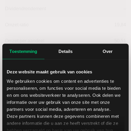
Dividendrendement
--
Omzet ratio
19,84
Omzet per aandeel
50,51
Toestemming
Details
Over
Cashflow per aandeel
12,13
Deze website maakt gebruik van cookies
Intensiteit van investeringen
18,96
We gebruiken cookies om content en advertenties te
personaliseren, om functies voor social media te bieden
Intensiteit van arbeid
81,04
en om ons websiteverkeer te analyseren. Ook delen we
informatie over uw gebruik van onze site met onze
Werkkapitaal (mln.)
--
partners voor social media, adverteren en analyse.
Deze partners kunnen deze gegevens combineren met
Cashratio 1
61,16
andere informatie die u aan ze heeft verstrekt of die ze
hebben verzameld op basis van uw gebruik van hun