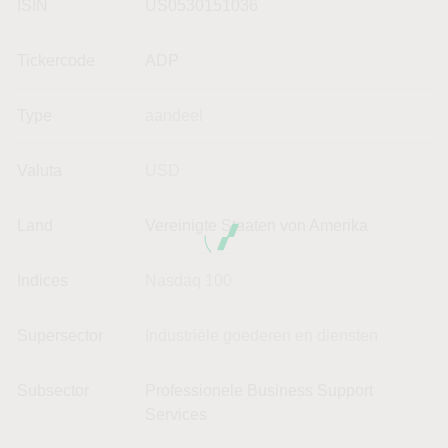
ISIN
US0530151036
Tickercode
ADP
Type
aandeel
Valuta
USD
Land
Vereinigte Staaten von Amerika
Indices
Nasdaq 100
Supersector
Industriële goederen en diensten
Subsector
Professionele Business Support
Services