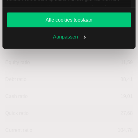
services. U gaat akkoord met onze cookies als u onze
Cashratio 2
119,51
website blijft gebruiken.
Alle cookies toestaan
Cashratio 3
119,51
Aanpassen
Return on Investment (ROI)
7,64
Equity ratio
11,59
Debt ratio
88,41
Cash ratio
19,01
Quick ratio
27,68
Current ratio
104,78