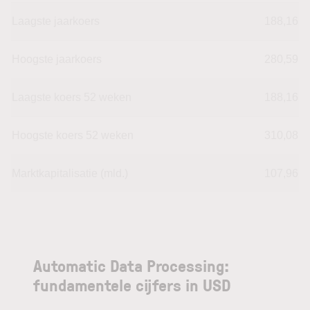
Laagste jaarkoers
188,16
Hoogste jaarkoers
280,59
Laagste koers 52 weken
188,16
Hoogste koers 52 weken
310,08
Marktkapitalisatie (mld.)
107,96
Automatic Data Processing:
fundamentele cijfers in USD