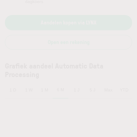
dagkoers
Aandelen kopen via LYNX
Open een rekening
Grafiek aandeel Automatic Data
Processing
6 M
1 D
1 W
1 M
1 J
5 J
Max
YTD