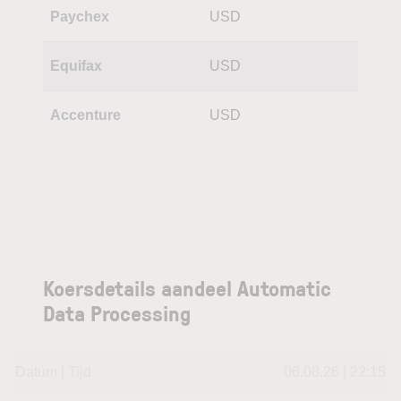
Paychex
USD
Equifax
USD
Accenture
USD
Koersdetails aandeel Automatic
Data Processing
Datum | Tijd
06.08.26 | 22:15