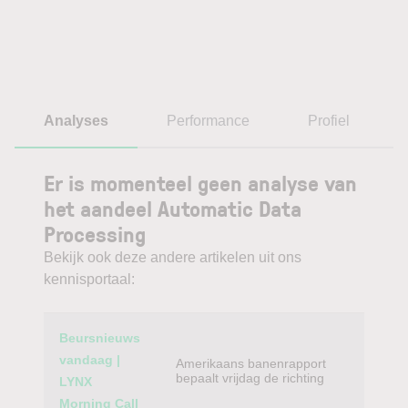
Analyses
Performance
Profiel
Er is momenteel geen analyse van
het aandeel Automatic Data
Processing
Bekijk ook deze andere artikelen uit ons
kennisportaal:
Category
Titel
Beursnieuws
vandaag |
Amerikaans banenrapport
bepaalt vrijdag de richting
LYNX
Morning Call