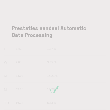
Prestaties aandeel Automatic
Data Processing
1D
3.42
1.27 %
1W
9.64
3.65 %
1M
34.02
14.21 %
6M
42.15
18.22 %
YTD
16.28
6.33 %