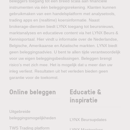
beleggers toegang tot een breed scala aan financiële
instrumenten via één beleggingsrekening. Klanten kunnen
gebruikmaken van een handelsplatform met analysetools,
trading apps en (realtime) koersinformatie. Naast
brokerage-diensten biedt LYNX toegang tot beursnieuws,
marktanalyses en educatieve content via het LYNX Beurs &
Kennisportaal. Hier vindt u informatie over de Nederlandse,
Belgische, Amerikaanse en Aziatische markten. LYNX biedt
geen beleggingsadvies. U bent te allen tijde verantwoordelijk
voor uw eigen beleggingsbeslissingen. Beleggen brengt
risico’s met zich mee. Het is mogelijk dat u meer dan uw
inleg verliest. Resultaten uit het verleden bieden geen
garantie voor de toekomst.
Online beleggen
Educatie &
inspiratie
Uitgebreide
beleggingsmogelijkheden
LYNX Beursupdates
TWS Trading platform
LYNX Masterclass