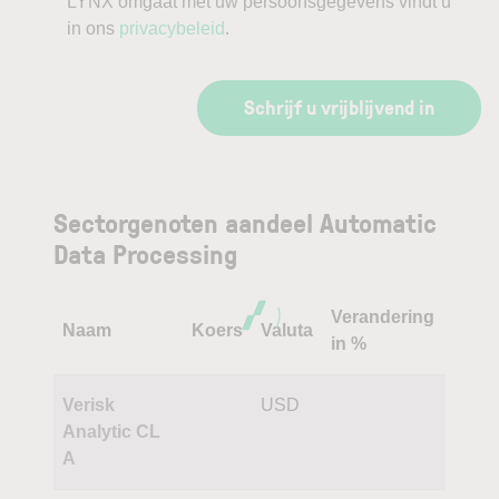
LYNX omgaat met uw persoonsgegevens vindt u
in ons
privacybeleid
.
Schrijf u vrijblijvend in
Sectorgenoten aandeel Automatic
Data Processing
Verandering
Naam
Koers
Valuta
in %
Verisk
USD
Analytic CL
A