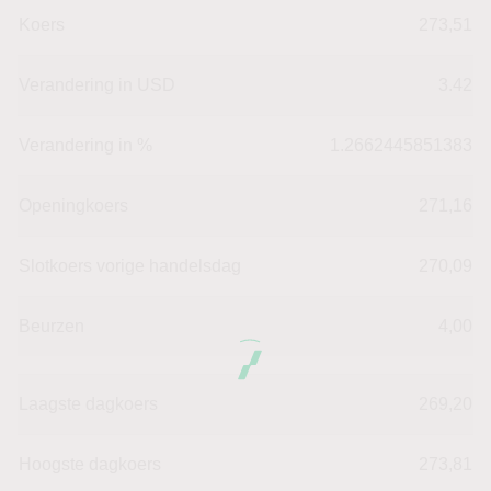
Koers
273,51
Verandering in USD
3.42
Verandering in %
1.2662445851383
Openingkoers
271,16
Slotkoers vorige handelsdag
270,09
Beurzen
4,00
Laagste dagkoers
269,20
Hoogste dagkoers
273,81