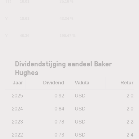
YTD
16.01
35.16 %
1Y
18.61
43.34 %
5Y
40.36
190.47 %
Dividendstijging aandeel Baker
Hughes
Jaar
Dividend
Valuta
Return
2025
0.92
USD
2.02
2024
0.84
USD
2.05
2023
0.78
USD
2.28
2022
0.73
USD
2.47