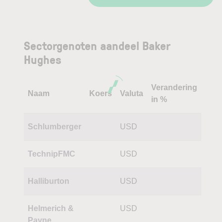
Sectorgenoten aandeel Baker
Hughes
Verandering
Naam
Koers
Valuta
in %
Schlumberger
USD
TechnipFMC
USD
Halliburton
USD
Helmerich &
USD
Payne