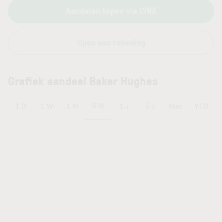
Aandelen kopen via LYNX
Open een rekening
Grafiek aandeel Baker Hughes
6 M
1 D
1 W
1 M
1 J
5 J
Max
YTD