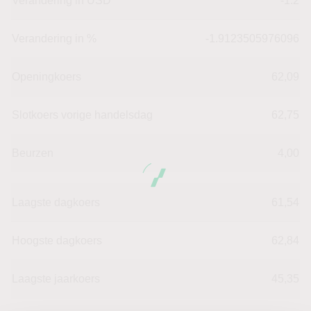
Verandering in USD
-1.2
Verandering in %
-1.9123505976096
Openingkoers
62,09
Slotkoers vorige handelsdag
62,75
Beurzen
4,00
Laagste dagkoers
61,54
Hoogste dagkoers
62,84
Laagste jaarkoers
45,35