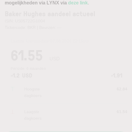
mogelijkheden via LYNX via
deze link
.
Baker Hughes aandeel actueel
ISIN: US05722G1004
Tickercode: BKR | Beurzen:
—
Laatste koersupdate:
07.08.2026 22:15
uur
61.55
USD
Periode:
6 maanden
-1.2
USD
-1.91
Hoogste
62.84
dagkoers
Laagste
61.54
dagkoers