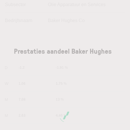
Subsector
Olie Apparatuur en Services
Bedrijfsnaam
Baker Hughes Co
Prestaties aandeel Baker Hughes
1D
-1.2
-1.91 %
1W
1.06
1.75 %
1M
7.08
13 %
6M
2.63
4.46 %