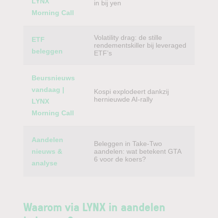
LYNX
in bij yen
Morning Call
Volatility drag: de stille
ETF
rendementskiller bij leveraged
beleggen
ETF’s
Beursnieuws
vandaag |
Kospi explodeert dankzij
hernieuwde AI-rally
LYNX
Morning Call
Aandelen
Beleggen in Take-Two
nieuws &
aandelen: wat betekent GTA
6 voor de koers?
analyse
Waarom via LYNX in aandelen