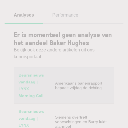
Analyses
Performance
Er is momenteel geen analyse van
het aandeel Baker Hughes
Bekijk ook deze andere artikelen uit ons
kennisportaal:
Category
Titel
Beursnieuws
vandaag |
Amerikaans banenrapport
bepaalt vrijdag de richting
LYNX
Morning Call
Beursnieuws
Siemens overtreft
vandaag |
verwachtingen en Burry luidt
LYNX
alarmbel