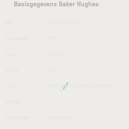
Basisgegevens Baker Hughes
ISIN
US05722G1004
Tickercode
BKR
Type
aandeel
Valuta
USD
Land
Vereinigte Staaten von Amerika
Indices
--
Supersector
Energiesector