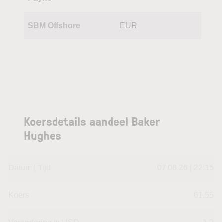
SBM Offshore
EUR
Koersdetails aandeel Baker
Hughes
Datum | Tijd
07.08.26 | 22:15
Koers
61,55