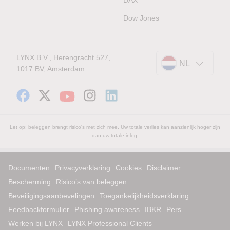
Dow Jones
LYNX B.V., Herengracht 527,
NL
1017 BV, Amsterdam
Let op: beleggen brengt risico's met zich mee. Uw totale verlies kan aanzienlijk hoger zijn
dan uw totale inleg.
Documenten
Privacyverklaring
Cookies
Disclaimer
Bescherming
Risico’s van beleggen
Beveiligingsaanbevelingen
Toegankelijkheidsverklaring
Feedbackformulier
Phishing awareness
IBKR
Pers
Werken bij LYNX
LYNX Professional Clients