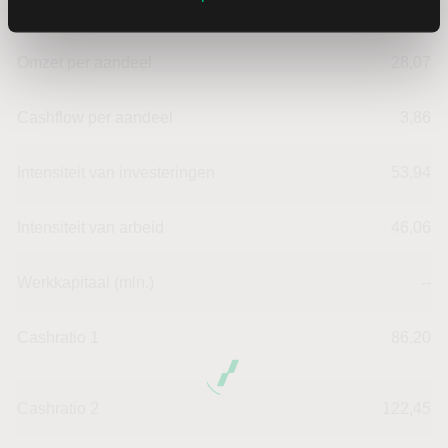
Omzet ratio
9,33
Omzet per aandeel
28,07
Cashflow per aandeel
3,86
Intensiteit van investeringen
53,94
Intensiteit van arbeid
46,06
Werkkapitaal (mln.)
--
Cashratio 1
86,20
Cashratio 2
122,45