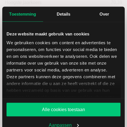
Hoogste jaarkoers
70,39
Toestemming
Details
Over
Laagste koers 52 weken
41,96
Hoogste koers 52 weken
70,39
Deze website maakt gebruik van cookies
We gebruiken cookies om content en advertenties te
Marktkapitalisatie (mld.)
62,29
personaliseren, om functies voor social media te bieden
en om ons websiteverkeer te analyseren. Ook delen we
informatie over uw gebruik van onze site met onze
partners voor social media, adverteren en analyse.
Deze partners kunnen deze gegevens combineren met
andere informatie die u aan ze heeft verstrekt of die ze
Baker Hughes: fundamentele
hebben verzameld op basis van uw gebruik van hun
cijfers in USD
services. U gaat akkoord met onze cookies als u onze
website blijft gebruiken.
Alle cookies toestaan
Dividendrendement
--
Aanpassen