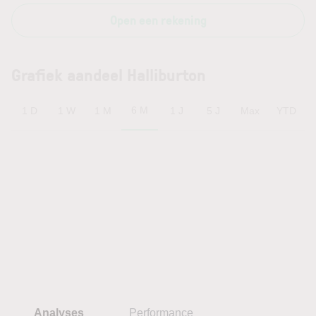
Open een rekening
Grafiek aandeel Halliburton
6 M
1 D
1 W
1 M
1 J
5 J
Max
YTD
Analyses
Performance