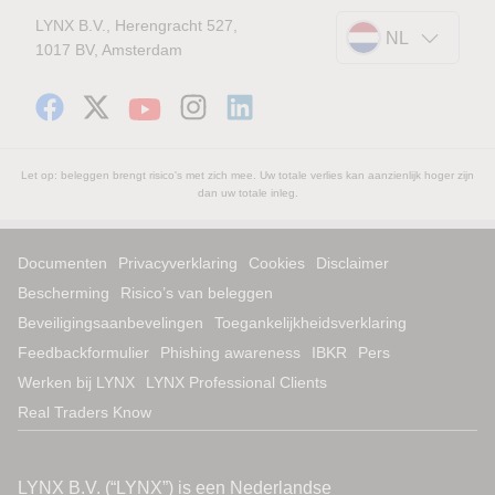
LYNX B.V., Herengracht 527,
NL
1017 BV, Amsterdam
Let op: beleggen brengt risico's met zich mee. Uw totale verlies kan aanzienlijk hoger zijn
dan uw totale inleg.
Documenten
Privacyverklaring
Cookies
Disclaimer
Bescherming
Risico’s van beleggen
Beveiligingsaanbevelingen
Toegankelijkheidsverklaring
Feedbackformulier
Phishing awareness
IBKR
Pers
Werken bij LYNX
LYNX Professional Clients
Real Traders Know