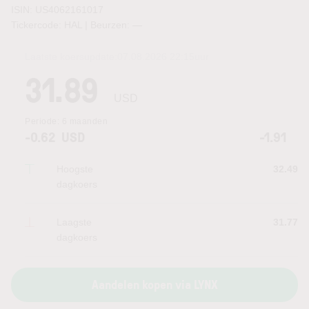
ISIN: US4062161017
Tickercode: HAL | Beurzen:
—
Laatste koersupdate:
07.08.2026 22:15
uur
31.89
USD
Periode:
6 maanden
-0.62
USD
-1.91
Hoogste
32.49
dagkoers
Laagste
31.77
dagkoers
Aandelen kopen via LYNX