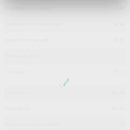
Cashflow per aandeel
3,43
Intensiteit van investeringen
54,43
Intensiteit van arbeid
45,57
Werkkapitaal (mln.)
--
Cashratio 1
77,17
Cashratio 2
142,68
Cashratio 3
117,08
Return on Investment (ROI)
5,13