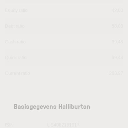
Equity ratio
42,00
Debt ratio
58,00
Cash ratio
39,48
Quick ratio
39,48
Current ratio
203,97
Basisgegevens Halliburton
ISIN
US4062161017