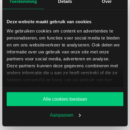
Toestemming
Details
Over
Hoogste koers 52 weken
43,59
Deze website maakt gebruik van cookies
Marktkapitalisatie (mld.)
27,09
We gebruiken cookies om content en advertenties te
personaliseren, om functies voor social media te bieden
en om ons websiteverkeer te analyseren. Ook delen we
informatie over uw gebruik van onze site met onze
partners voor social media, adverteren en analyse.
Halliburton: fundamentele cijfers
Deze partners kunnen deze gegevens combineren met
in USD
andere informatie die u aan ze heeft verstrekt of die ze
hebben verzameld op basis van uw gebruik van hun
services. U gaat akkoord met onze cookies als u onze
Dividendrendement
--
website blijft gebruiken.
Alle cookies toestaan
Omzet ratio
5,78
Aanpassen
Omzet per aandeel
26,01