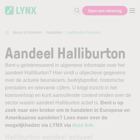
Skip to main content
Open een rekening
Zoek naar informatie
Beurs & Koersen
Aandelen
Halliburton Aandeel
Aandeel Halliburton
Bent u geïnteresseerd in algemene informatie over het
aandeel Halliburton? Hier vindt u objectieve gegevens
over de actuele beurskoers, bedrijfsprofiel, historische
prestaties en relevante cijfers. U krijgt inzicht in het
koersverloop en kunt aanvullende context vinden over de
sector waarin aandeel Halliburton actief is.
Bent u op
zoek naar een broker om te handelen in Europese en
Amerikaanse aandelen? Lees meer over de
mogelijkheden via LYNX via
deze link
.
Halliburton aandeel actueel