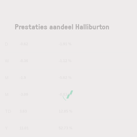
Prestaties aandeel Halliburton
1D
-0.62
-1.91 %
1W
-0.36
-1.12 %
1M
-1.9
-5.62 %
6M
-3.09
-8.83 %
YTD
3.63
12.85 %
1Y
11.01
52.73 %