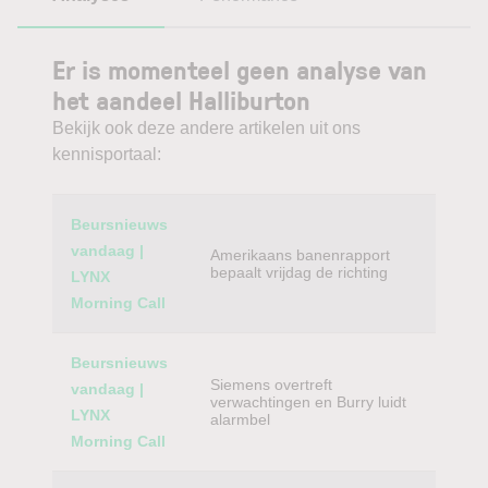
Er is momenteel geen analyse van
het aandeel Halliburton
Bekijk ook deze andere artikelen uit ons
kennisportaal:
Category
Titel
Beursnieuws
vandaag |
Amerikaans banenrapport
bepaalt vrijdag de richting
LYNX
Morning Call
Beursnieuws
Siemens overtreft
vandaag |
verwachtingen en Burry luidt
LYNX
alarmbel
Morning Call