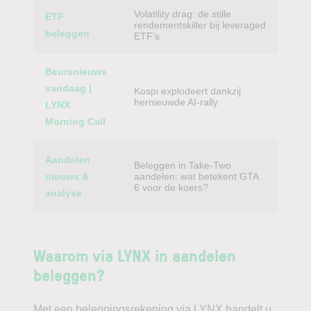
Volatility drag: de stille
ETF
rendementskiller bij leveraged
beleggen
ETF’s
Beursnieuws
vandaag |
Kospi explodeert dankzij
hernieuwde AI-rally
LYNX
Morning Call
Aandelen
Beleggen in Take-Two
nieuws &
aandelen: wat betekent GTA
6 voor de koers?
analyse
Waarom via LYNX in aandelen
beleggen?
Met een beleggingsrekening via LYNX handelt u