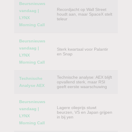
Beursnieuws
Recordjacht op Wall Street
vandaag |
houdt aan, maar SpaceX stelt
LYNX
teleur
Morning Call
Beursnieuws
vandaag |
Sterk kwartaal voor Palantir
en Snap
LYNX
Morning Call
Technische analyse: AEX blijft
Technische
opvallend sterk, maar RSI
Analyse AEX
geeft eerste waarschuwing
Beursnieuws
Lagere olieprijs stuwt
vandaag |
beurzen, VS en Japan grijpen
LYNX
in bij yen
Morning Call