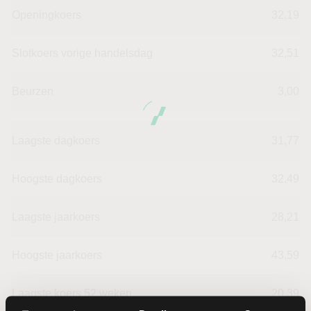
Openingkoers
32,19
Slotkoers vorige handelsdag
32,51
Beurzen
3,00
Laagste dagkoers
31,77
Hoogste dagkoers
32,49
Laagste jaarkoers
28,21
Hoogste jaarkoers
43,59
Laagste koers 52 weken
20,39