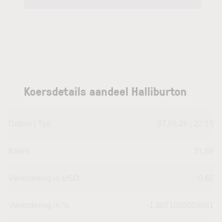
Koersdetails aandeel Halliburton
Datum | Tijd
07.08.26 | 22:15
Koers
31,89
Verandering in USD
-0.62
Verandering in %
-1.9071055059981