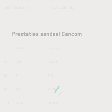
Bedrijfsnaam
Cancom SE
Prestaties aandeel Cancom
1D
-0.35
-1.41 %
1W
-0.5
-2.01 %
1M
0
0 %
6M
-0.7
-2.79 %
YTD
-2.35
-8.79 %