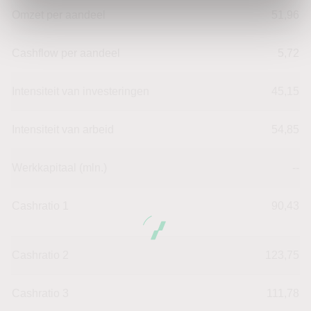
Omzet per aandeel
51,96
Cashflow per aandeel
5,72
Intensiteit van investeringen
45,15
Intensiteit van arbeid
54,85
Werkkapitaal (mln.)
--
Cashratio 1
90,43
Cashratio 2
123,75
Cashratio 3
111,78