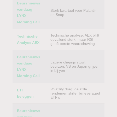
Beursnieuws
vandaag |
Sterk kwartaal voor Palantir
en Snap
LYNX
Morning Call
Technische analyse: AEX blijft
Technische
opvallend sterk, maar RSI
Analyse AEX
geeft eerste waarschuwing
Beursnieuws
Lagere olieprijs stuwt
vandaag |
beurzen, VS en Japan grijpen
LYNX
in bij yen
Morning Call
Volatility drag: de stille
ETF
rendementskiller bij leveraged
beleggen
ETF’s
Beursnieuws