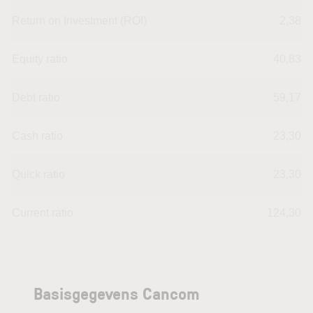
Return on Investment (ROI)
2,38
Equity ratio
40,83
Debt ratio
59,17
Cash ratio
23,30
Quick ratio
23,30
Current ratio
124,30
Basisgegevens Cancom