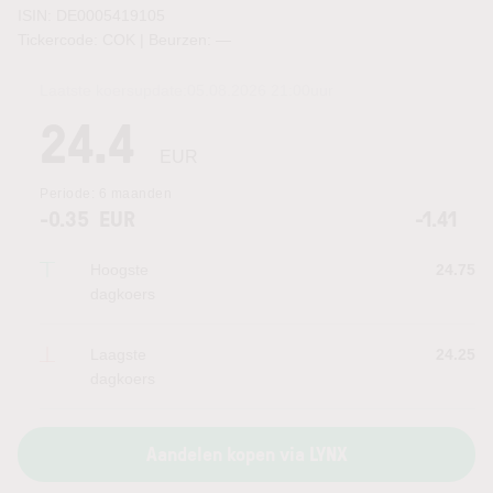
ISIN: DE0005419105
Tickercode: COK | Beurzen:
—
Laatste koersupdate:
05.08.2026 21:00
uur
24.4
EUR
Periode:
6 maanden
-0.35
EUR
-1.41
Hoogste
24.75
dagkoers
Laagste
24.25
dagkoers
Aandelen kopen via LYNX