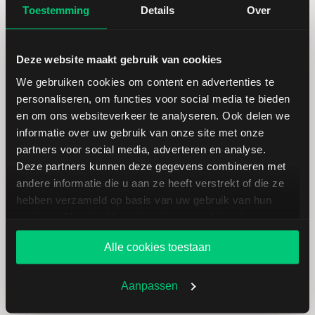
Toestemming
Details
Over
Laagste koers 52 weken
20,20
Hoogste koers 52 weken
29,45
Deze website maakt gebruik van cookies
We gebruiken cookies om content en advertenties te
Marktkapitalisatie (mld.)
0,71
personaliseren, om functies voor social media te bieden
en om ons websiteverkeer te analyseren. Ook delen we
informatie over uw gebruik van onze site met onze
partners voor social media, adverteren en analyse.
Deze partners kunnen deze gegevens combineren met
Cancom: fundamentele cijfers in
andere informatie die u aan ze heeft verstrekt of die ze
hebben verzameld op basis van uw gebruik van hun
EUR
services. U gaat akkoord met onze cookies als u onze
website blijft gebruiken.
Alle cookies toestaan
Dividendrendement
--
Aanpassen
Omzet ratio
1,91