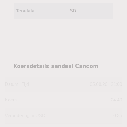
Teradata
USD
Koersdetails aandeel Cancom
Datum | Tijd
05.08.26 | 21:00
Koers
24,40
Verandering in USD
-0.35