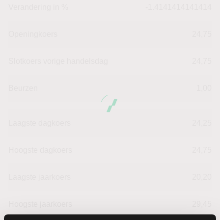
Verandering in %
-1.4141414141414
Openingkoers
24,75
Slotkoers vorige handelsdag
24,75
Beurzen
1,00
Laagste dagkoers
24,25
Hoogste dagkoers
24,75
Laagste jaarkoers
20,20
Hoogste jaarkoers
29,45