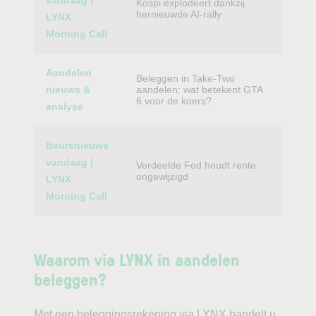
vandaag |
Kospi explodeert dankzij
hernieuwde AI-rally
LYNX
Morning Call
Aandelen
Beleggen in Take-Two
nieuws &
aandelen: wat betekent GTA
6 voor de koers?
analyse
Beursnieuws
vandaag |
Verdeelde Fed houdt rente
ongewijzigd
LYNX
Morning Call
Waarom via LYNX in aandelen
beleggen?
Met een beleggingsrekening via LYNX handelt u