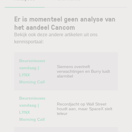
Er is momenteel geen analyse van
het aandeel Cancom
Bekijk ook deze andere artikelen uit ons
kennisportaal:
Category
Titel
Beursnieuws
Siemens overtreft
vandaag |
verwachtingen en Burry luidt
LYNX
alarmbel
Morning Call
Beursnieuws
Recordjacht op Wall Street
vandaag |
houdt aan, maar SpaceX stelt
LYNX
teleur
Morning Call