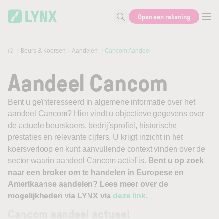
Skip to main content
Open een rekening
Zoek naar informatie
Beurs & Koersen
Aandelen
Cancom Aandeel
Aandeel Cancom
Bent u geïnteresseerd in algemene informatie over het
aandeel Cancom? Hier vindt u objectieve gegevens over
de actuele beurskoers, bedrijfsprofiel, historische
prestaties en relevante cijfers. U krijgt inzicht in het
koersverloop en kunt aanvullende context vinden over de
sector waarin aandeel Cancom actief is.
Bent u op zoek
naar een broker om te handelen in Europese en
Amerikaanse aandelen? Lees meer over de
mogelijkheden via LYNX via
deze link
.
Cancom aandeel actueel