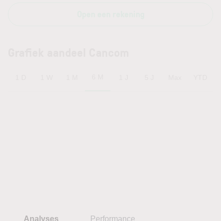
Open een rekening
Grafiek aandeel Cancom
6 M
1 D
1 W
1 M
1 J
5 J
Max
YTD
Analyses
Performance