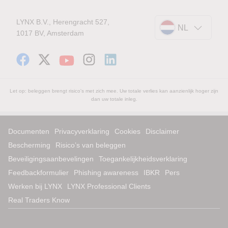
LYNX B.V., Herengracht 527,
NL
1017 BV, Amsterdam
Let op: beleggen brengt risico's met zich mee. Uw totale verlies kan aanzienlijk hoger zijn
dan uw totale inleg.
Documenten
Privacyverklaring
Cookies
Disclaimer
Bescherming
Risico’s van beleggen
Beveiligingsaanbevelingen
Toegankelijkheidsverklaring
Feedbackformulier
Phishing awareness
IBKR
Pers
Werken bij LYNX
LYNX Professional Clients
Real Traders Know