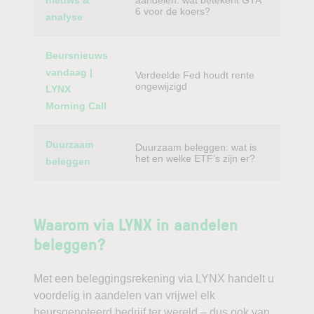
nieuws &
aandelen: wat betekent GTA
6 voor de koers?
analyse
Beursnieuws
vandaag |
Verdeelde Fed houdt rente
ongewijzigd
LYNX
Morning Call
Duurzaam
Duurzaam beleggen: wat is
het en welke ETF’s zijn er?
beleggen
Waarom via LYNX in aandelen
beleggen?
Met een beleggingsrekening via LYNX handelt u
voordelig in aandelen van vrijwel elk
beursgenoteerd bedrijf ter wereld – dus ook van