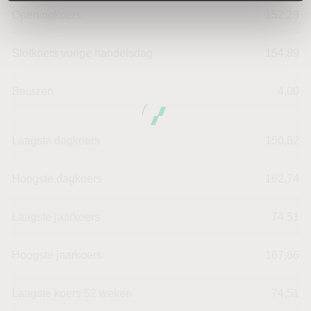
Openingkoers
152,26
Slotkoers vorige handelsdag
154,89
Beurzen
4,00
Laagste dagkoers
150,62
Hoogste dagkoers
162,74
Laagste jaarkoers
74,51
Hoogste jaarkoers
167,86
Laagste koers 52 weken
74,51