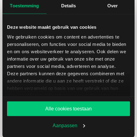
Toestemming
Details
Over
Deze website maakt gebruik van cookies
We gebruiken cookies om content en advertenties te
personaliseren, om functies voor social media te bieden
en om ons websiteverkeer te analyseren. Ook delen we
Koersdetails aandeel Qualys
informatie over uw gebruik van onze site met onze
partners voor social media, adverteren en analyse.
Deze partners kunnen deze gegevens combineren met
Datum | Tijd
04.08.26 | 22:00
andere informatie die u aan ze heeft verstrekt of die ze
hebben verzameld op basis van uw gebruik van hun
Koers
161,06
services. U gaat akkoord met onze cookies als u onze
website blijft gebruiken.
Alle cookies toestaan
Verandering in USD
6.17
Aanpassen
Verandering in %
3.9834721415198