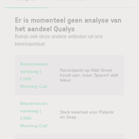
Er is momenteel geen analyse van
het aandeel Qualys
Bekijk ook deze andere artikelen uit ons
kennisportaal:
Category
Titel
Beursnieuws
Recordjacht op Wall Street
vandaag |
houdt aan, maar SpaceX stelt
LYNX
teleur
Morning Call
Beursnieuws
vandaag |
Sterk kwartaal voor Palantir
en Snap
LYNX
Morning Call