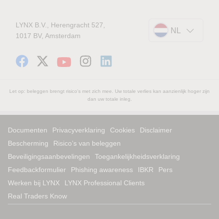
LYNX B.V., Herengracht 527,
NL
1017 BV, Amsterdam
Let op: beleggen brengt risico's met zich mee. Uw totale verlies kan aanzienlijk hoger zijn
dan uw totale inleg.
Documenten
Privacyverklaring
Cookies
Disclaimer
Bescherming
Risico’s van beleggen
Beveiligingsaanbevelingen
Toegankelijkheidsverklaring
Feedbackformulier
Phishing awareness
IBKR
Pers
Werken bij LYNX
LYNX Professional Clients
Real Traders Know