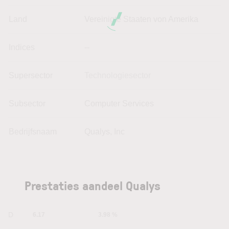
Land
Vereinigte Staaten von Amerika
Indices
--
Supersector
Technologiesector
Subsector
Computer Services
Bedrijfsnaam
Qualys, Inc
Prestaties aandeel Qualys
1D
6.17
3.98 %