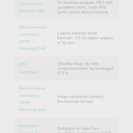
Technische analyse: AEX blijft
Technische
opvallend sterk, maar RSI
Analyse AEX
geeft eerste waarschuwing
Beursnieuws
Lagere olieprijs stuwt
vandaag |
beurzen, VS en Japan grijpen
LYNX
in bij yen
Morning Call
Volatility drag: de stille
ETF
rendementskiller bij leveraged
beleggen
ETF’s
Beursnieuws
vandaag |
Kospi explodeert dankzij
hernieuwde AI-rally
LYNX
Morning Call
Aandelen
Beleggen in Take-Two