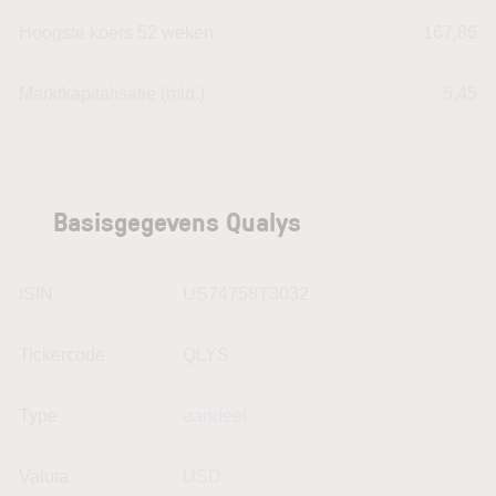
Hoogste koers 52 weken
167,86
Marktkapitalisatie (mld.)
5,45
Basisgegevens Qualys
ISIN
US74758T3032
Tickercode
QLYS
Type
aandeel
Valuta
USD