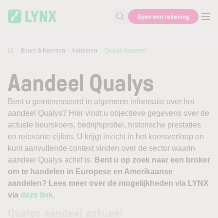
Skip to main content
Open een rekening
Zoek naar informatie
Beurs & Koersen
Aandelen
Qualys Aandeel
Aandeel Qualys
Bent u geïnteresseerd in algemene informatie over het
aandeel Qualys? Hier vindt u objectieve gegevens over de
actuele beurskoers, bedrijfsprofiel, historische prestaties
en relevante cijfers. U krijgt inzicht in het koersverloop en
kunt aanvullende context vinden over de sector waarin
aandeel Qualys actief is.
Bent u op zoek naar een broker
om te handelen in Europese en Amerikaanse
aandelen? Lees meer over de mogelijkheden via LYNX
via
deze link
.
Qualys aandeel actueel