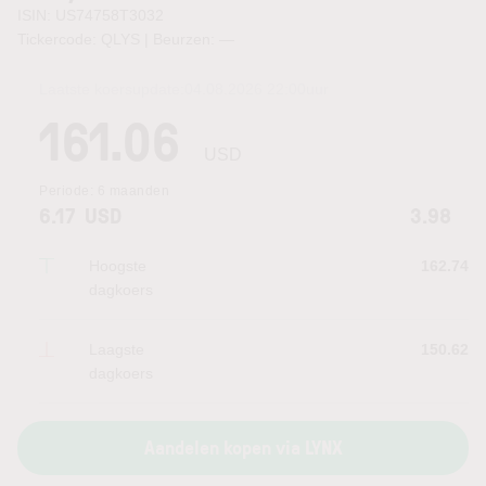
ISIN: US74758T3032
Tickercode: QLYS | Beurzen:
—
Laatste koersupdate:
04.08.2026 22:00
uur
161.06
USD
Periode:
6 maanden
6.17
USD
3.98
Hoogste
162.74
dagkoers
Laagste
150.62
dagkoers
Aandelen kopen via LYNX