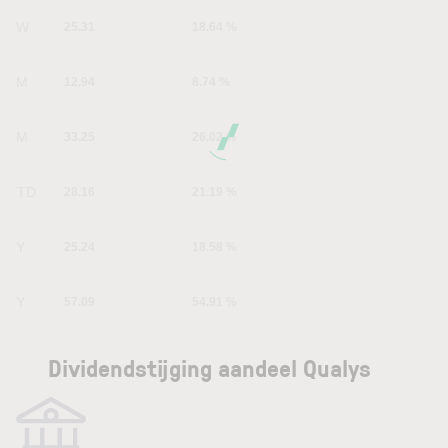
1W
25.31
18.64 %
1M
12.94
8.74 %
6M
33.25
26.02 %
YTD
28.16
21.19 %
1Y
25.24
18.58 %
5Y
57.09
54.91 %
Dividendstijging aandeel Qualys