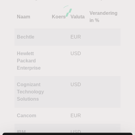
Verandering
Naam
Koers
Valuta
in %
Bechtle
EUR
Hewlett
USD
Packard
Enterprise
Cognizant
USD
Technology
Solutions
Cancom
EUR
IBM
USD