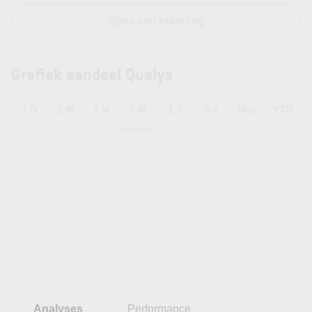
Open een rekening
Grafiek aandeel Qualys
6 M
1 D
1 W
1 M
1 J
5 J
Max
YTD
Analyses
Performance