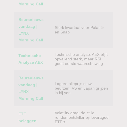
Morning Call
Beursnieuws
vandaag |
Sterk kwartaal voor Palantir
en Snap
LYNX
Morning Call
Technische analyse: AEX blijft
Technische
opvallend sterk, maar RSI
Analyse AEX
geeft eerste waarschuwing
Beursnieuws
Lagere olieprijs stuwt
vandaag |
beurzen, VS en Japan grijpen
LYNX
in bij yen
Morning Call
Volatility drag: de stille
ETF
rendementskiller bij leveraged
beleggen
ETF’s