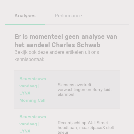
Analyses
Performance
Er is momenteel geen analyse van
het aandeel Charles Schwab
Bekijk ook deze andere artikelen uit ons
kennisportaal:
Category
Titel
Beursnieuws
Siemens overtreft
vandaag |
verwachtingen en Burry luidt
LYNX
alarmbel
Morning Call
Beursnieuws
Recordjacht op Wall Street
vandaag |
houdt aan, maar SpaceX stelt
LYNX
teleur