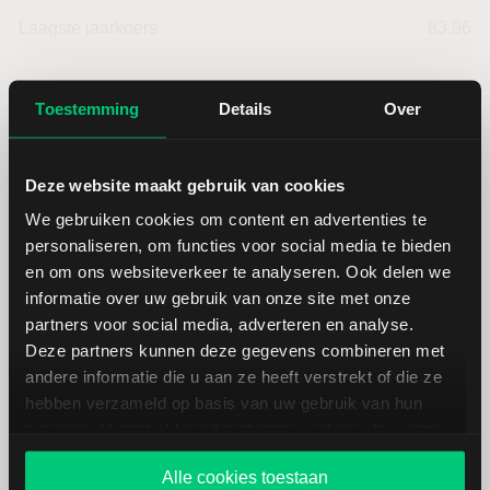
Laagste jaarkoers
83,96
Hoogste jaarkoers
108,55
Toestemming
Details
Over
Laagste koers 52 weken
83,96
Deze website maakt gebruik van cookies
Hoogste koers 52 weken
107,50
We gebruiken cookies om content en advertenties te
personaliseren, om functies voor social media te bieden
Marktkapitalisatie (mld.)
184,96
en om ons websiteverkeer te analyseren. Ook delen we
informatie over uw gebruik van onze site met onze
partners voor social media, adverteren en analyse.
Deze partners kunnen deze gegevens combineren met
andere informatie die u aan ze heeft verstrekt of die ze
hebben verzameld op basis van uw gebruik van hun
Charles Schwab: fundamentele
services. U gaat akkoord met onze cookies als u onze
cijfers in USD
website blijft gebruiken.
Alle cookies toestaan