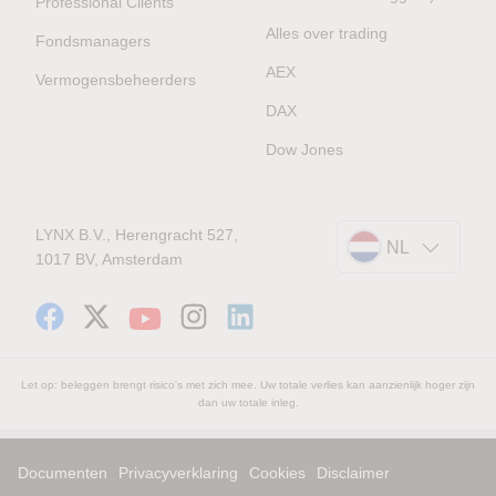
Professional Clients
Alles over trading
Fondsmanagers
AEX
Vermogensbeheerders
DAX
Dow Jones
LYNX B.V., Herengracht 527,
NL
1017 BV, Amsterdam
Let op: beleggen brengt risico's met zich mee. Uw totale verlies kan aanzienlijk hoger zijn
dan uw totale inleg.
Documenten
Privacyverklaring
Cookies
Disclaimer