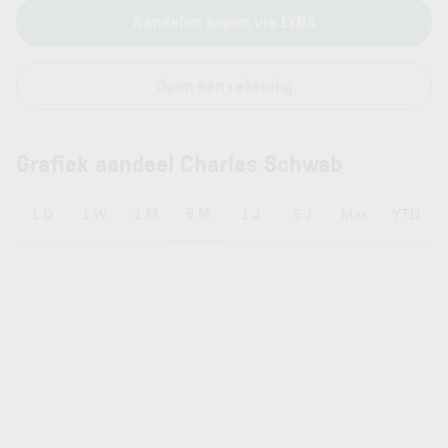
Aandelen kopen via LYNX
Open een rekening
Grafiek aandeel Charles Schwab
6 M
1 D
1 W
1 M
1 J
5 J
Max
YTD