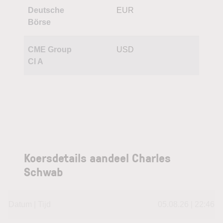
Deutsche
EUR
Börse
CME Group
USD
Cl A
Koersdetails aandeel Charles
Schwab
Datum | Tijd
05.08.26 | 22:46