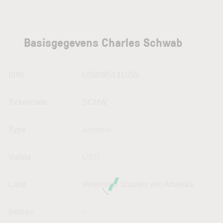
Basisgegevens Charles Schwab
ISIN
US8085131055
Tickercode
SCHW
Type
aandeel
Valuta
USD
Land
Vereinigte Staaten von Amerika
Indices
--