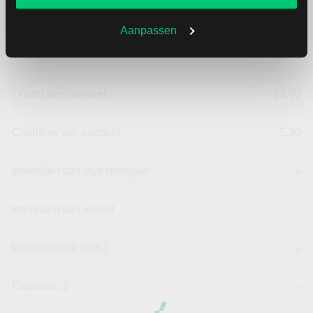
Dividendrendement
--
Aanpassen
Omzet ratio
35,19
Omzet per aandeel
13,60
Cashflow per aandeel
5,30
Intensiteit van investeringen
--
Intensiteit van arbeid
--
Werkkapitaal (mln.)
--
Cashratio 1
--