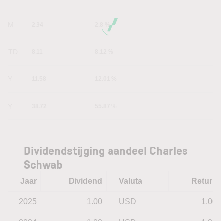
6M
2.94
2.8 %
YTD
8.11
8.12 %
1Y
11.58
12.01 %
5Y
38.72
55.87 %
Dividendstijging aandeel Charles
Schwab
Jaar
Dividend
Valuta
Return
2025
1.00
USD
1.00