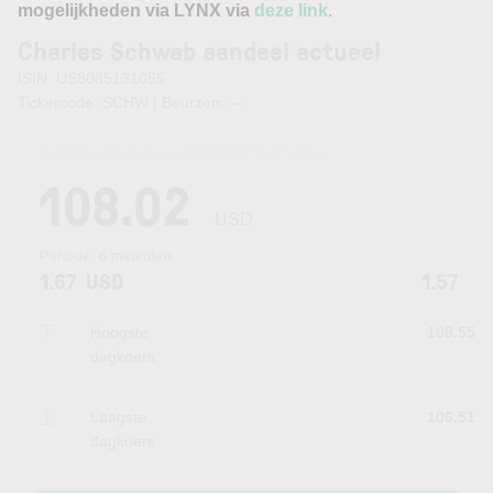
mogelijkheden via LYNX via
deze link
.
Charles Schwab aandeel actueel
ISIN: US8085131055
Tickercode: SCHW | Beurzen:
—
Laatste koersupdate:
05.08.2026 22:46
uur
108.02
USD
Periode:
6 maanden
1.67
USD
1.57
Hoogste
108.55
dagkoers
Laagste
106.51
dagkoers