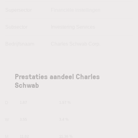
Supersector
Financiële instellingen
Subsector
Investering Services
Bedrijfsnaam
Charles Schwab Corp.
Prestaties aandeel Charles
Schwab
1D
1.67
1.57 %
1W
3.55
3.4 %
1M
11.02
11.36 %