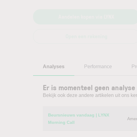
Aandelen kopen via LYNX
Open een rekening
Analyses
Performance
Pr
Er is momenteel geen analyse
Bekijk ook deze andere artikelen uit ons ke
Category
Titel
Beursnieuws vandaag | LYNX
Amer
Morning Call