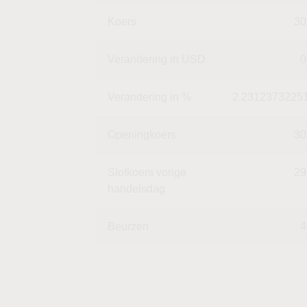
Koers
30
Verandering in USD
0
Verandering in %
2.2312373225
Openingkoers
30
Slotkoers vorige
29
handelsdag
Beurzen
4