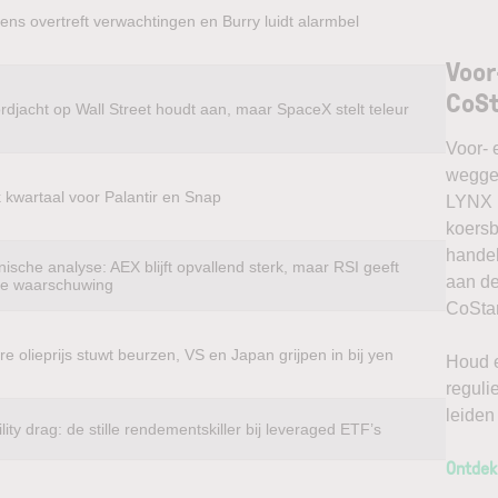
ens overtreft verwachtingen en Burry luidt alarmbel
Voor
CoS
rdjacht op Wall Street houdt aan, maar SpaceX stelt teleur
Voor- 
weggel
k kwartaal voor Palantir en Snap
LYNX k
koersb
handel
ische analyse: AEX blijft opvallend sterk, maar RSI geeft
aan de
te waarschuwing
CoStar
e olieprijs stuwt beurzen, VS en Japan grijpen in bij yen
Houd e
reguli
leiden
ility drag: de stille rendementskiller bij leveraged ETF’s
Ontdek