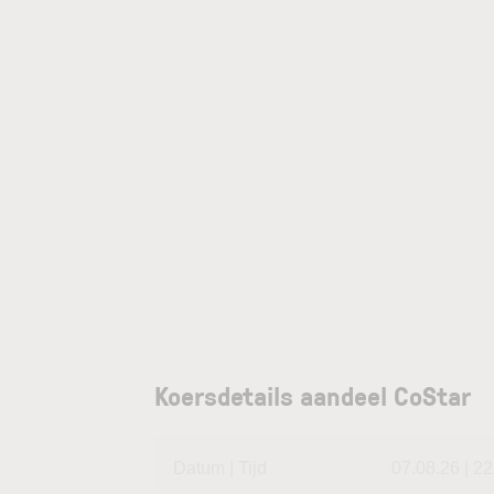
Koersdetails aandeel CoStar
Datum | Tijd
07.08.26 | 22