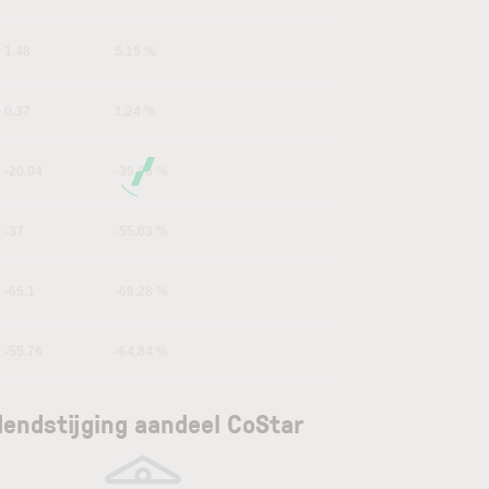
1.48
5.15 %
0.37
1.24 %
-20.04
-39.86 %
-37
-55.03 %
-65.1
-68.28 %
-55.76
-64.84 %
dendstijging aandeel CoStar