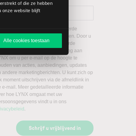
rstrekt of die ze hebben
onze website blijft
 wil graag de door mij geselecteerde
ieuwsbrieven van LYNX ontvangen. Door u
Alle cookies toestaan
an te melden voor de geselecteerde
ieuwsbrieven, geeft u toestemming aan
YNX om u per e-mail op de hoogte te
ouden van acties, aanbiedingen, updates
 andere marketingberichten. U kunt zich op
k moment uitschrijven via de afmeldlink in
 e-mail. Meer gedetailleerde informatie
ver hoe LYNX omgaat met uw
ersoonsgegevens vindt u in ons
ivacybeleid
.
Schrijf u vrijblijvend in