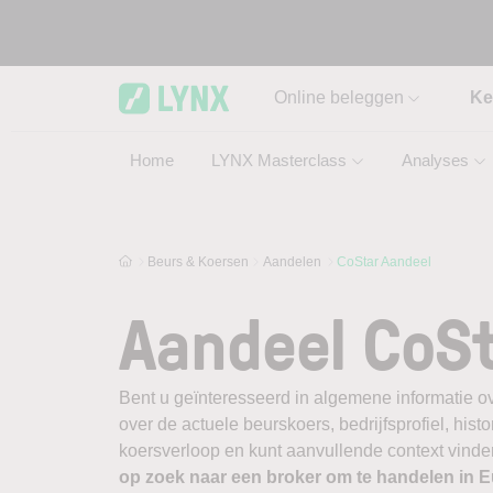
Skip to main content
Online beleggen
Ke
Home
LYNX Masterclass
Analyses
Beurs & Koersen
Aandelen
CoStar Aandeel
Aandeel CoS
Bent u geïnteresseerd in algemene informatie o
over de actuele beurskoers, bedrijfsprofiel, histor
koersverloop en kunt aanvullende context vinden
op zoek naar een broker om te handelen in