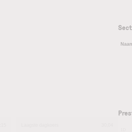
Sect
Naa
Pres
:15
Laagste dagkoers
30,04
1D