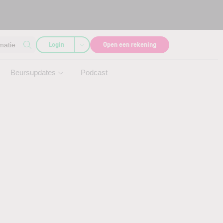
Login
Open een rekening
matie
Beursupdates
Podcast