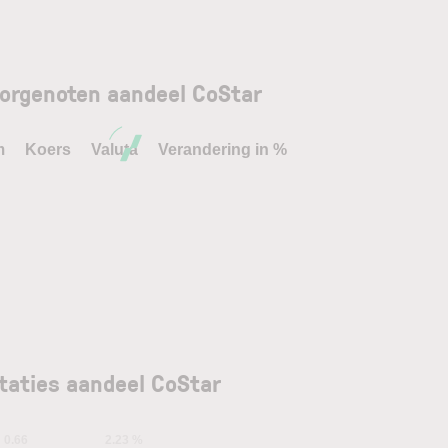
orgenoten aandeel CoStar
m
Koers
Valuta
Verandering in %
taties aandeel CoStar
0.66
2.23 %