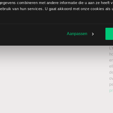
egevens combineren met andere informatie die u aan ze heeft ve
ar brengt extra risico’s met zich mee: als de koers stijgt
bruik van hun services. U gaat akkoord met onze cookies als u 
beperkt oplopen. Het is belangrijk om deze risico’s mee
el te beleggen met kapitaal dat u kunt missen.
Ik
roker
n
Aanpassen
a
n
L
h
en
el
de
o
p
pr