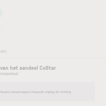
ofiel
 van het aandeel CoStar
—
nnisportaal:
—
ikaans banenrapport bepaalt vrijdag de richting