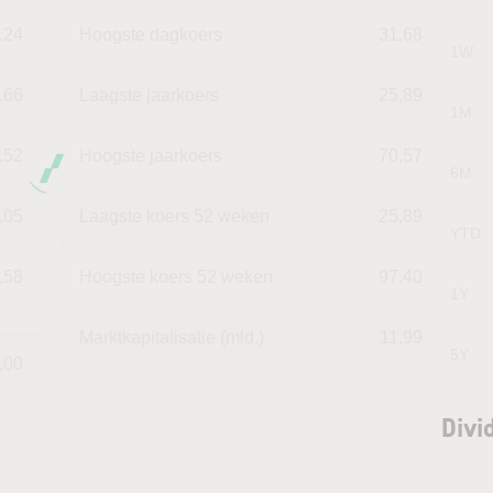
,24
Hoogste dagkoers
31,68
1W
.66
Laagste jaarkoers
25,89
1M
152
Hoogste jaarkoers
70,57
6M
,05
Laagste koers 52 weken
25,89
YTD
,58
Hoogste koers 52 weken
97,40
1Y
Marktkapitalisatie (mld.)
11,99
5Y
,00
Divi