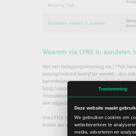
Kospi
Morning Call
Bele
Aandelen nieuws & analyse
koer
Waarom via LYNX in aandelen 
Met een beleggingsrekening via LYNX handel
beursgenoteerd bedrijf ter wereld – dus ook
wereldwijde beurzen koopt u buitenlandse a
hoog handelsvolume en een lage spread. Ha
Toestemming
innovatieve trading tools, waarmee u direc
een stijgende koers door long te gaan, of v
Deze website maakt gebruik
We gebruiken cookies om cont
Via LYNX maakt u de volgende stap in bele
websiteverkeer te analyseren
broker die aandelenbeleggers serieus neem
media, adverteren en analys