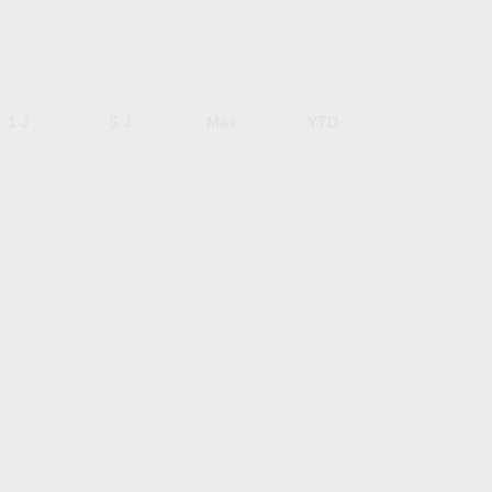
1 J
5 J
Max
YTD