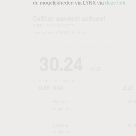
de mogelijkheden via LYNX via
deze link
.
CoStar aandeel actueel
ISIN: US22160N1090
Tickercode: CSGP | Beurzen:
—
Laatste koersupdate:
07.08.2026 22:15
uur
30.24
USD
Periode:
6 maanden
0.66
USD
2.23
Hoogste
31.
dagkoers
Laagste
30.
dagkoers