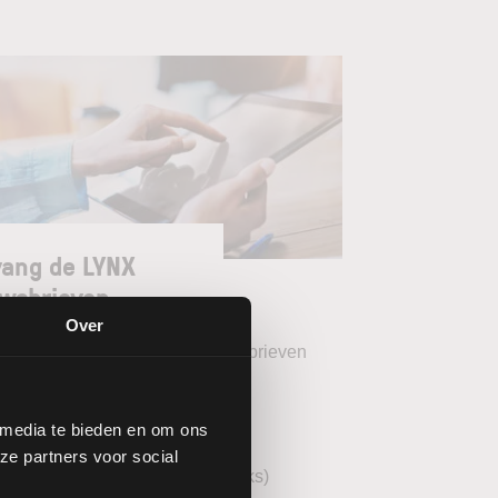
ang de LYNX
wsbrieven
Over
teer uw gewenste LYNX Nieuwsbrieven
eekoverzicht (wekelijks)
 media te bieden en om ons
YNX Morning Call (dagelijks)
ze partners voor social
echnische analyse AEX (wekelijks)