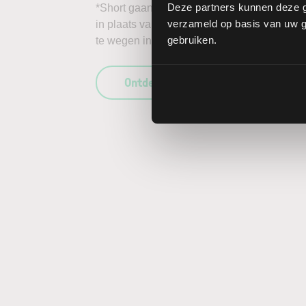
Deze partners kunnen deze g
*Short gaan in bijvoorbeeld het aandeel CoSt
verzameld op basis van uw ge
in plaats van daalt, kunnen de verliezen on
gebruiken.
te wegen in uw beleggingsbeslissing en enk
Ontdek wat LYNX uniek maakt als b