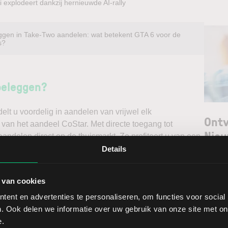
 explodeert dankzij hernieuwde AI-rally
ggen in Take-Two aandelen: wat betekent GTA 6 voor de
s?
beleggen?
t u voordelig in aandelen van vrijwel elk
Ontv
 van het aandeel CoStar. Met directe toegang tot
Nieu
andelen direct op de thuismarkt. Zo profiteert u van een
ndelen doet u daarnaast via een stabiel platform met
Details
t gedegen analyses kunt maken. Belegt u met het oog op
Selec
erwacht u een dalende koers en gaat u short*?
 van cookies
W
ent en advertenties te personaliseren, om functies voor social
ggen. Ontdek alle voordelen van beleggen via een
L
. Ook delen we informatie over uw gebruik van onze site met on
t.
T
e.