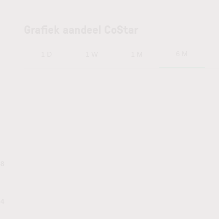
Grafiek aandeel CoStar
6 M
1 D
1 W
1 M
68
04