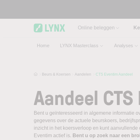
Skip to main content
Online beleggen
Ke
Home
LYNX Masterclass
Analyses
Beurs & Koersen
Aandelen
CTS Eventim Aandeel
Aandeel CTS
Bent u geïnteresseerd in algemene informatie o
gegevens over de actuele beurskoers, bedrijfsprofi
inzicht in het koersverloop en kunt aanvullend
Eventim actief is.
Bent u op zoek naar een br