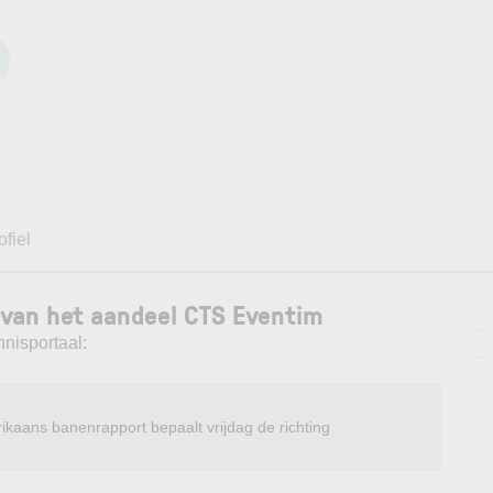
ofiel
 van het aandeel CTS Eventim
—
nnisportaal:
—
ikaans banenrapport bepaalt vrijdag de richting