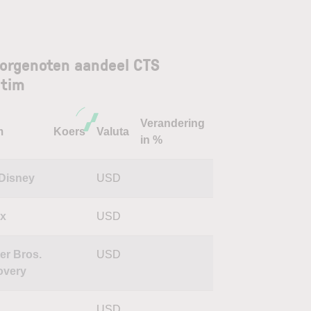
orgenoten aandeel CTS
ntim
Verandering
m
Koers
Valuta
in %
 Disney
USD
ix
USD
er Bros.
USD
overy
USD