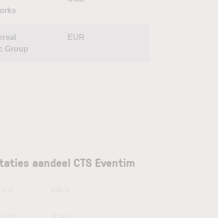
orks
ersal
EUR
c Group
taties aandeel CTS Eventim
0.15
0.26 %
-3.15
-5.14 %