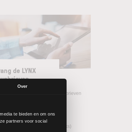
ang de LYNX
wsbrieven
Over
teer uw gewenste LYNX Nieuwsbrieven
eekoverzicht (wekelijks)
 media te bieden en om ons
YNX Morning Call (dagelijks)
ze partners voor social
echnische analyse AEX (wekelijks)