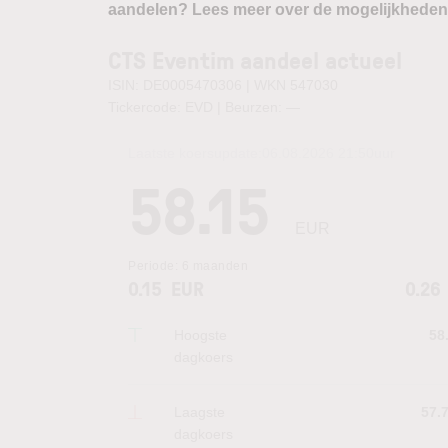
aandelen? Lees meer over de mogelijkheden
CTS Eventim aandeel actueel
ISIN: DE0005470306 | WKN 547030
Tickercode: EVD | Beurzen:
—
Laatste koersupdate:
06.08.2026 21:50
uur
58.15
EUR
Periode:
6 maanden
0.15
EUR
0.26
Hoogste
58
dagkoers
Laagste
57.
dagkoers