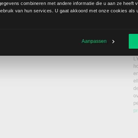
egevens combineren met andere informatie die u aan ze heeft ve
 Eventim brengt extra risico’s met zich mee: als de
bruik van hun services. U gaat akkoord met onze cookies als u 
verliezen onbeperkt oplopen. Het is belangrijk om deze
issing en enkel te beleggen met kapitaal dat u kunt
Ik
n
Aanpassen
roker
a
n
L
h
en
el
de
o
p
pr