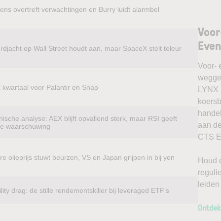
ens overtreft verwachtingen en Burry luidt alarmbel
Voor
Eve
rdjacht op Wall Street houdt aan, maar SpaceX stelt teleur
Voor- 
weggel
k kwartaal voor Palantir en Snap
LYNX k
koersb
handel
ische analyse: AEX blijft opvallend sterk, maar RSI geeft
aan de
te waarschuwing
CTS Ev
e olieprijs stuwt beurzen, VS en Japan grijpen in bij yen
Houd e
reguli
leiden
ility drag: de stille rendementskiller bij leveraged ETF’s
Ontdek