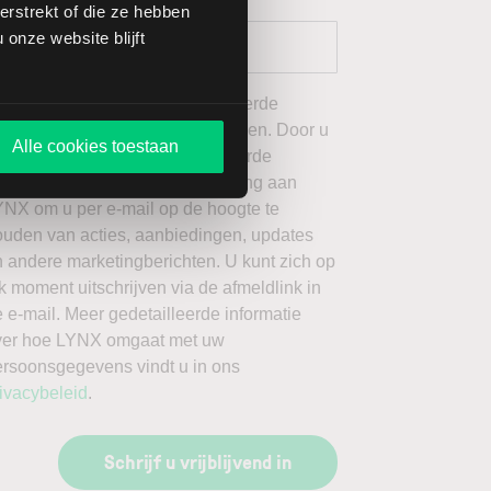
rstrekt of die ze hebben
onze website blijft
 wil graag de door mij geselecteerde
ieuwsbrieven van LYNX ontvangen. Door u
Alle cookies toestaan
an te melden voor de geselecteerde
ieuwsbrieven, geeft u toestemming aan
YNX om u per e-mail op de hoogte te
ouden van acties, aanbiedingen, updates
 andere marketingberichten. U kunt zich op
k moment uitschrijven via de afmeldlink in
 e-mail. Meer gedetailleerde informatie
ver hoe LYNX omgaat met uw
ersoonsgegevens vindt u in ons
ivacybeleid
.
Schrijf u vrijblijvend in