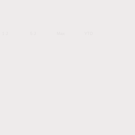
1 J
5 J
Max
YTD