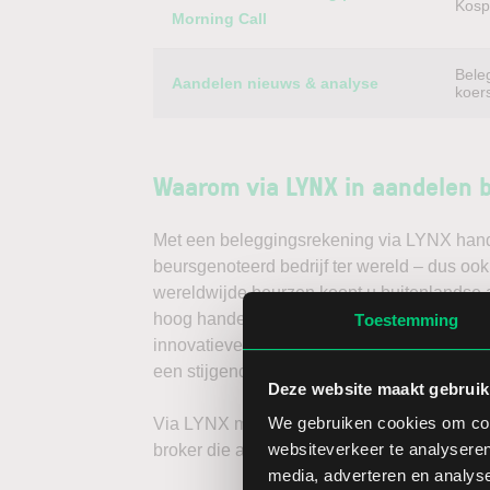
Kospi
Morning Call
Bele
Aandelen nieuws & analyse
koer
Waarom via LYNX in aandelen 
Met een beleggingsrekening via LYNX handel
beursgenoteerd bedrijf ter wereld – dus oo
wereldwijde beurzen koopt u buitenlandse a
hoog handelsvolume en een lage spread. Ha
Toestemming
innovatieve trading tools, waarmee u direc
een stijgende koers door long te gaan, of v
Deze website maakt gebruik
We gebruiken cookies om cont
Via LYNX maakt u de volgende stap in bele
websiteverkeer te analyseren
broker die aandelenbeleggers serieus neem
media, adverteren en analys