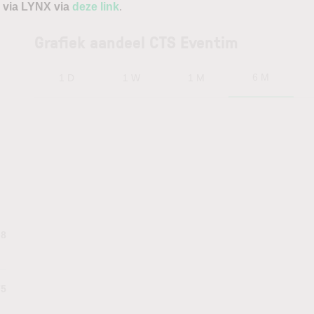
 via LYNX via
deze link
.
Grafiek aandeel CTS Eventim
6 M
1 D
1 W
1 M
.8
75