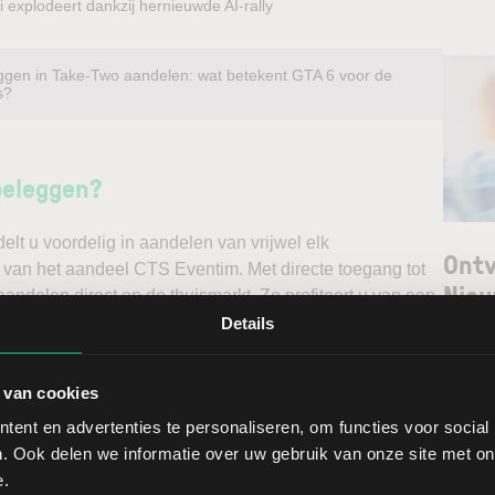
 explodeert dankzij hernieuwde AI-rally
ggen in Take-Two aandelen: wat betekent GTA 6 voor de
s?
beleggen?
t u voordelig in aandelen van vrijwel elk
Ontv
k van het aandeel CTS Eventim. Met directe toegang tot
Nieu
andelen direct op de thuismarkt. Zo profiteert u van een
ndelen doet u daarnaast via een stabiel platform met
Details
t gedegen analyses kunt maken. Belegt u met het oog op
Selec
erwacht u een dalende koers en gaat u short*?
 van cookies
W
ent en advertenties te personaliseren, om functies voor social
ggen. Ontdek alle voordelen van beleggen via een
L
. Ook delen we informatie over uw gebruik van onze site met on
t.
T
e.