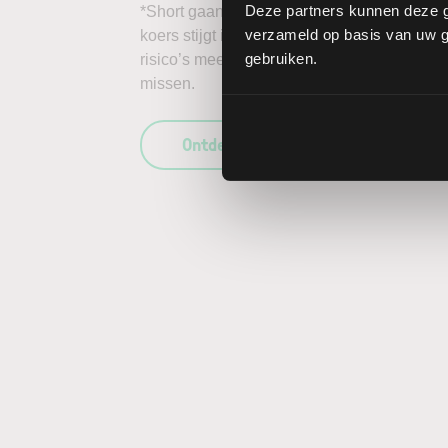
Deze partners kunnen deze g
*Short gaan in bijvoorbeeld het aandeel CTS
verzameld op basis van uw ge
koers stijgt in plaats van daalt, kunnen de 
gebruiken.
risico’s mee te wegen in uw beleggingsbesl
missen.
Ontdek wat LYNX uniek maakt als b