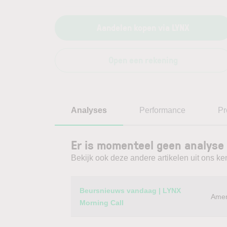
Aandelen kopen via LYNX
Open een rekening
Analyses
Performance
Pr
Er is momenteel geen analyse
Bekijk ook deze andere artikelen uit ons ke
Category
Titel
Beursnieuws vandaag | LYNX
Amer
Morning Call