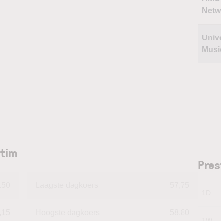
Netw
Univ
Musi
ntim
Pres
:50
Laagste dagkoers
57,75
1D
,15
Hoogste dagkoers
58,80
1W