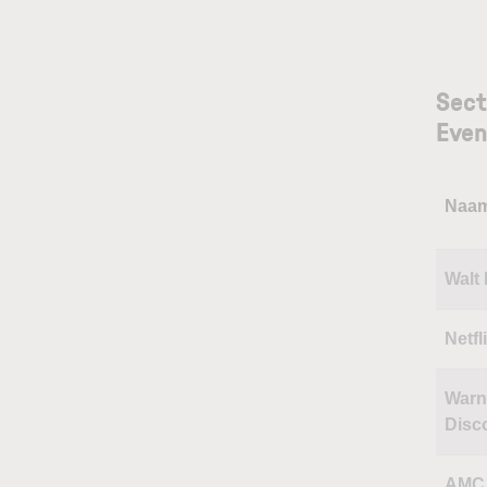
Sect
Eve
Naa
Walt
Netfl
Warn
Disc
AMC