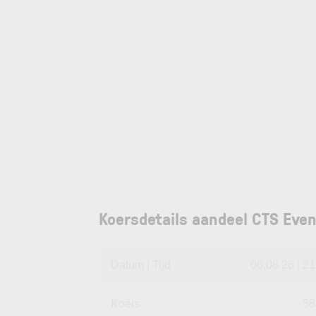
Koersdetails aandeel CTS Eve
Datum | Tijd
06.08.26 | 21
Koers
58