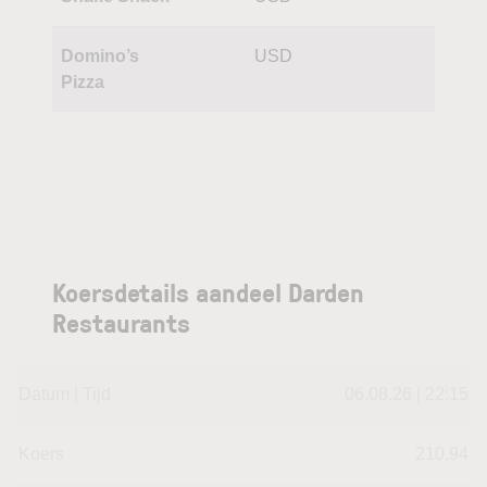
Domino’s
USD
Pizza
Koersdetails aandeel Darden
Restaurants
Datum | Tijd
06.08.26 | 22:15
Koers
210,94