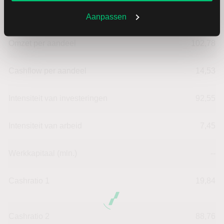
Omzet ratio
8,69
Aanpassen
Omzet per aandeel
102,78
Cashflow per aandeel
14,53
Intensiteit van investeringen
92,55
Intensiteit van arbeid
7,45
Werkkapitaal (mln.)
--
Cashratio 1
19,84
Cashratio 2
88,76