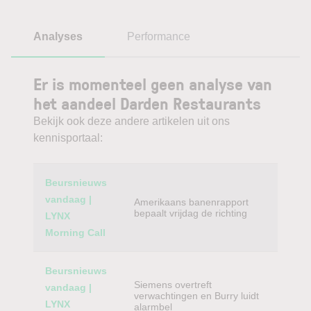
Analyses
Performance
Er is momenteel geen analyse van
het aandeel Darden Restaurants
Bekijk ook deze andere artikelen uit ons
kennisportaal:
Category
Titel
Beursnieuws
vandaag |
Amerikaans banenrapport
bepaalt vrijdag de richting
LYNX
Morning Call
Beursnieuws
Siemens overtreft
vandaag |
verwachtingen en Burry luidt
LYNX
alarmbel