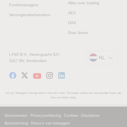
Alles over trading
Fondsmanagers
AEX
Vermogensbeheerders
DAX
Dow Jones
LYNX B.V., Herengracht 527,
NL
1017 BV, Amsterdam
Let op: beleggen brengt risico's met zich mee. Uw totale verlies kan aanzienlijk hoger zijn
dan uw totale inleg.
Documenten
Privacyverklaring
Cookies
Disclaimer
Bescherming
Risico’s van beleggen