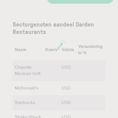
Sectorgenoten aandeel Darden
Restaurants
Verandering
Naam
Koers
Valuta
in %
Chipotle
USD
Mexican Grill
McDonald’s
USD
Starbucks
USD
Shake Shack
USD