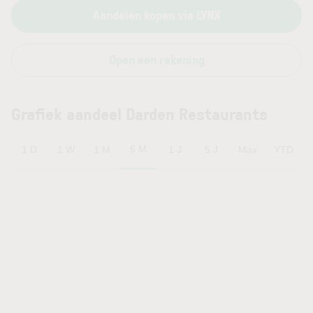
Aandelen kopen via LYNX
Open een rekening
Grafiek aandeel Darden Restaurants
6 M
1 D
1 W
1 M
1 J
5 J
Max
YTD