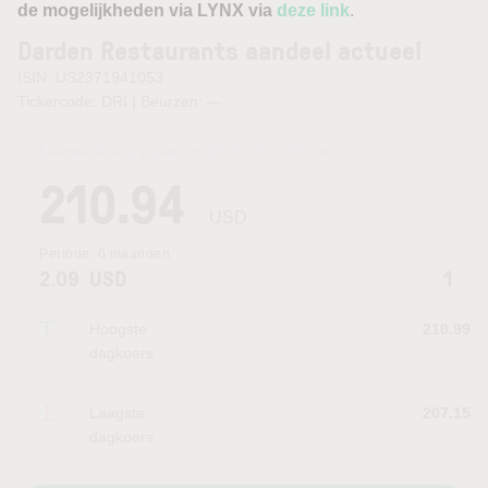
de mogelijkheden via LYNX via
deze link
.
Darden Restaurants aandeel actueel
ISIN: US2371941053
Tickercode: DRI | Beurzen:
—
Laatste koersupdate:
06.08.2026 22:15
uur
210.94
USD
Periode:
6 maanden
2.09
USD
1
Hoogste
210.99
dagkoers
Laagste
207.15
dagkoers