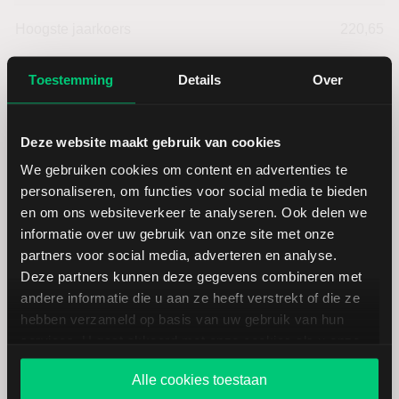
Hoogste jaarkoers
220,65
Laagste koers 52 weken
169,00
Toestemming
Details
Over
Hoogste koers 52 weken
220,65
Deze website maakt gebruik van cookies
We gebruiken cookies om content en advertenties te
Marktkapitalisatie (mld.)
23,83
personaliseren, om functies voor social media te bieden
en om ons websiteverkeer te analyseren. Ook delen we
informatie over uw gebruik van onze site met onze
partners voor social media, adverteren en analyse.
Deze partners kunnen deze gegevens combineren met
Darden Restaurants:
andere informatie die u aan ze heeft verstrekt of die ze
fundamentele cijfers in USD
hebben verzameld op basis van uw gebruik van hun
services. U gaat akkoord met onze cookies als u onze
website blijft gebruiken.
Dividendrendement
--
Alle cookies toestaan