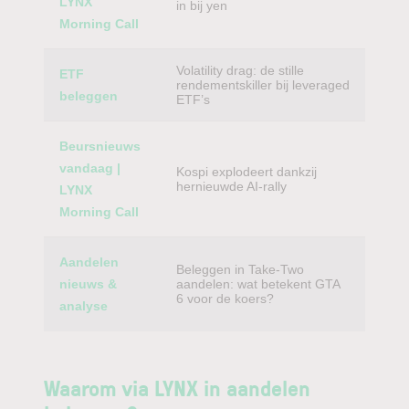
LYNX
in bij yen
Morning Call
Volatility drag: de stille
ETF
rendementskiller bij leveraged
beleggen
ETF’s
Beursnieuws
vandaag |
Kospi explodeert dankzij
hernieuwde AI-rally
LYNX
Morning Call
Aandelen
Beleggen in Take-Two
nieuws &
aandelen: wat betekent GTA
6 voor de koers?
analyse
Waarom via LYNX in aandelen