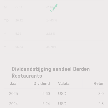
6M
-5.33
-2.46 %
YTD
26.92
14.63 %
1Y
5.79
2.82 %
5Y
66.24
45.78 %
Dividendstijging aandeel Darden
Restaurants
Jaar
Dividend
Valuta
Return
2025
5.60
USD
3.04
2024
5.24
USD
2.81