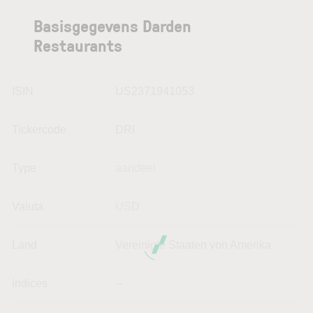
Basisgegevens Darden
Restaurants
ISIN
US2371941053
Tickercode
DRI
Type
aandeel
Valuta
USD
Land
Vereinigte Staaten von Amerika
Indices
--