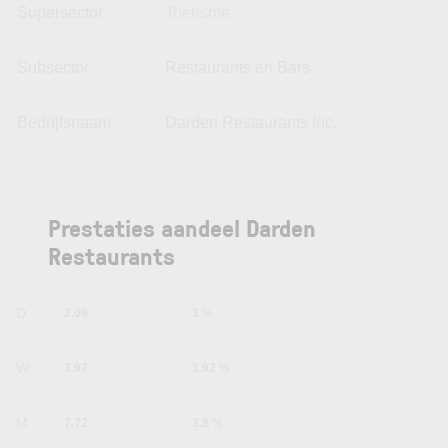
Supersector
Toerisme
Subsector
Restaurants en Bars
Bedrijfsnaam
Darden Restaurants Inc.
Prestaties aandeel Darden
Restaurants
1D
2.09
1 %
1W
3.97
1.92 %
1M
7.72
3.8 %