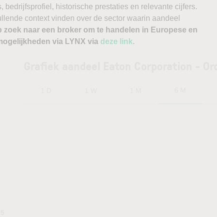
edrijfsprofiel, historische prestaties en relevante cijfers.
vullende context vinden over de sector waarin aandeel
p zoek naar een broker om te handelen in Europese en
ogelijkheden via LYNX via
deze link
.
Grafiek aandeel Eaton Corporation - Or
6 M
1 D
1 W
1 M
.5