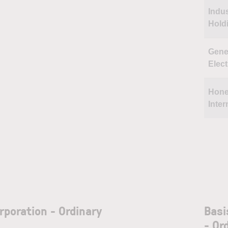
Indu
Hold
Gene
Elect
Hone
Inter
rporation - Ordinary
Basi
- Or