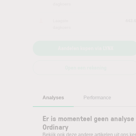
dagkoers
Laagste
443.
dagkoers
Aandelen kopen via LYNX
Open een rekening
Analyses
Performance
Er is momenteel geen analyse 
Ordinary
Bekijk ook deze andere artikelen uit ons ke