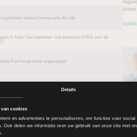
reguli
leiden
 explodeert dankzij hernieuwde AI-rally
Ontdek
ggen in Take-Two aandelen: wat betekent GTA 6 voor de
s?
eelde Fed houdt rente ongewijzigd
Details
beleggen?
Ontv
t u voordelig in aandelen van vrijwel elk
 van cookies
Nieu
 van het aandeel Eaton Corporation - Ordinary. Met
ent en advertenties te personaliseren, om functies voor social
opt u buitenlandse aandelen direct op de thuismarkt. Zo
. Ook delen we informatie over uw gebruik van onze site met on
Selec
n een lage spread. Handelen doet u daarnaast via een
e.
ools, waarmee u direct gedegen analyses kunt maken.