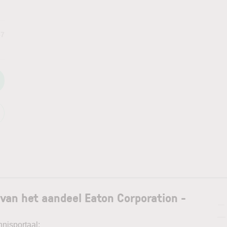
67
van het aandeel Eaton Corporation -
—
—
nnisportaal: