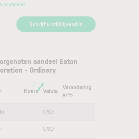
ivacybeleid
.
Schrijf u vrijblijvend in
orgenoten aandeel Eaton
oration - Ordinary
Verandering
m
Koers
Valuta
in %
to
USD
r
USD