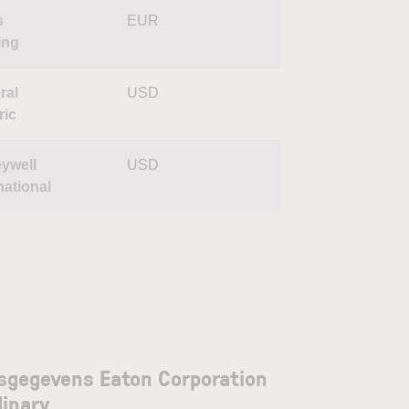
s
EUR
ing
ral
USD
ric
ywell
USD
national
sgegevens Eaton Corporation
dinary