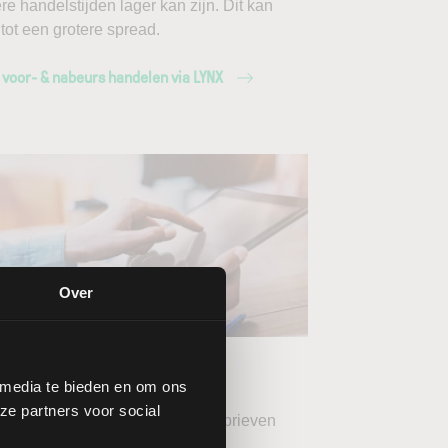
ere handelstijden lager kan zijn. Dit kan
 tot een grotere spread.
 voor- & nabeurs handelen via LYNX
Over
ang de LYNX
wsbrieven
 media te bieden en om ons
ze partners voor social
teer uw gewenste LYNX Nieuwsbrieven