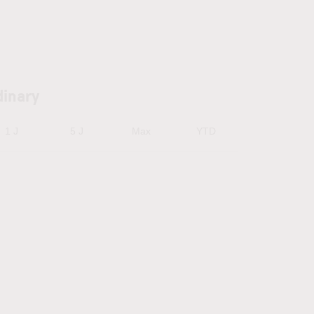
dinary
1 J
5 J
Max
YTD