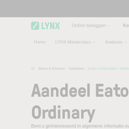
Skip to main content
Online beleggen
Ke
Home
LYNX Masterclass
Analyses
Beurs & Koersen
Aandelen
Eaton Corporation - Ordin
Aandeel Eato
Ordinary
Bent u geïnteresseerd in algemene informatie ov