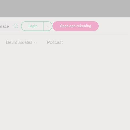
Login
Open een rekening
matie
Beursupdates
Podcast