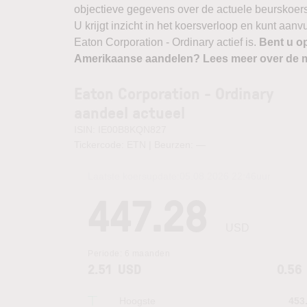
objectieve gegevens over de actuele beurskoers, b
U krijgt inzicht in het koersverloop en kunt aan
Eaton Corporation - Ordinary actief is.
Bent u o
Amerikaanse aandelen? Lees meer over de m
Eaton Corporation - Ordinary
aandeel actueel
ISIN: IE00B8KQN827
Tickercode: ETN | Beurzen:
—
Laatste koersupdate:
05.08.2026 22:46
uur
447.28
USD
Periode:
6 maanden
2.51
USD
0.56
Hoogste
453