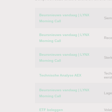
Category
Titel
Beursnieuws vandaag | LYNX
Siem
Morning Call
Beursnieuws vandaag | LYNX
Reco
Morning Call
Beursnieuws vandaag | LYNX
Ster
Morning Call
Techn
Technische Analyse AEX
eers
Beursnieuws vandaag | LYNX
Lager
Morning Call
ETF beleggen
Volat