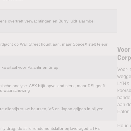
ens overtreft verwachtingen en Burry luidt alarmbel
rdjacht op Wall Street houdt aan, maar SpaceX stelt teleur
Voor
Corp
k kwartaal voor Palantir en Snap
Voor- 
weggel
LYNX k
ische analyse: AEX blijft opvallend sterk, maar RSI geeft
te waarschuwing
koersb
handel
aan de
e olieprijs stuwt beurzen, VS en Japan grijpen in bij yen
Eaton 
Houd e
ility drag: de stille rendementskiller bij leveraged ETF’s