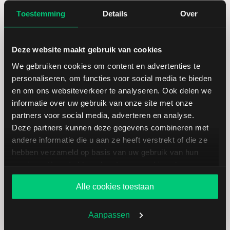
Toestemming
Details
Over
Laagste koers 52 weken
720,62
Deze website maakt gebruik van cookies
Hoogste koers 52 weken
1.128,68
We gebruiken cookies om content en advertenties te
personaliseren, om functies voor social media te bieden
Marktkapitalisatie (mld.)
103,89
en om ons websiteverkeer te analyseren. Ook delen we
informatie over uw gebruik van onze site met onze
partners voor social media, adverteren en analyse.
Deze partners kunnen deze gegevens combineren met
andere informatie die u aan ze heeft verstrekt of die ze
Equinix: fundamentele cijfers in
hebben verzameld op basis van uw gebruik van hun
USD
services. U gaat akkoord met onze cookies als u onze
website blijft gebruiken.
Alle cookies toestaan
Dividendrendement
--
Aanpassen
Omzet ratio
14,65