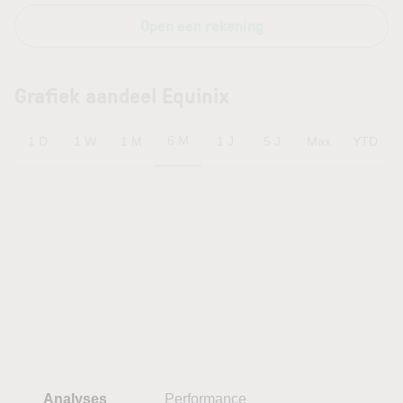
Open een rekening
Grafiek aandeel Equinix
6 M
1 D
1 W
1 M
1 J
5 J
Max
YTD
Analyses
Performance