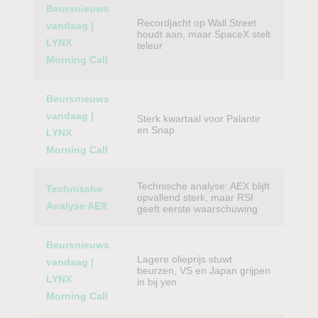
Beursnieuws
Recordjacht op Wall Street
vandaag |
houdt aan, maar SpaceX stelt
LYNX
teleur
Morning Call
Beursnieuws
vandaag |
Sterk kwartaal voor Palantir
en Snap
LYNX
Morning Call
Technische analyse: AEX blijft
Technische
opvallend sterk, maar RSI
Analyse AEX
geeft eerste waarschuwing
Beursnieuws
Lagere olieprijs stuwt
vandaag |
beurzen, VS en Japan grijpen
LYNX
in bij yen
Morning Call