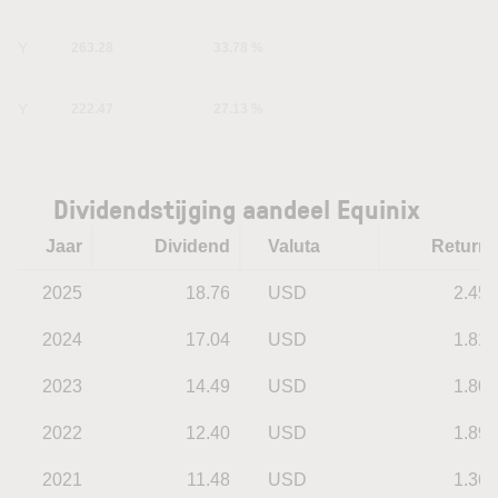
1Y
263.28
33.78 %
5Y
222.47
27.13 %
Dividendstijging aandeel Equinix
Jaar
Dividend
Valuta
Return
2025
18.76
USD
2.45
2024
17.04
USD
1.81
2023
14.49
USD
1.80
2022
12.40
USD
1.89
2021
11.48
USD
1.36