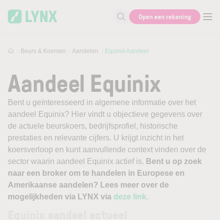
Skip to main content
Open een rekening
Zoek naar informatie
Beurs & Koersen
Aandelen
Equinix Aandeel
Aandeel Equinix
Bent u geïnteresseerd in algemene informatie over het
aandeel Equinix? Hier vindt u objectieve gegevens over
de actuele beurskoers, bedrijfsprofiel, historische
prestaties en relevante cijfers. U krijgt inzicht in het
koersverloop en kunt aanvullende context vinden over de
sector waarin aandeel Equinix actief is.
Bent u op zoek
naar een broker om te handelen in Europese en
Amerikaanse aandelen? Lees meer over de
mogelijkheden via LYNX via
deze link
.
Equinix aandeel actueel