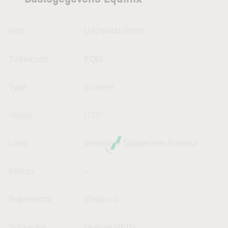
ISIN
US29444U7000
Tickercode
EQIX
Type
aandeel
Valuta
USD
Land
Vereinigte Staaten von Amerika
Indices
--
Supersector
Vastgoed
Subsector
Overige REITs