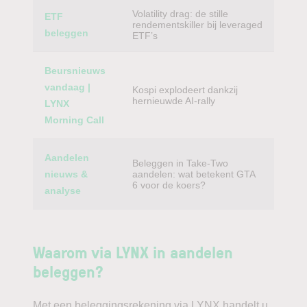
Volatility drag: de stille
ETF
rendementskiller bij leveraged
beleggen
ETF’s
Beursnieuws
vandaag |
Kospi explodeert dankzij
hernieuwde AI-rally
LYNX
Morning Call
Aandelen
Beleggen in Take-Two
nieuws &
aandelen: wat betekent GTA
6 voor de koers?
analyse
Waarom via LYNX in aandelen
beleggen?
Met een beleggingsrekening via LYNX handelt u