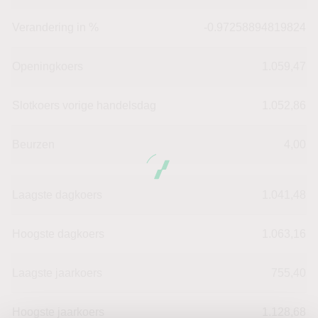
Verandering in %
-0.97258894819824
Openingkoers
1.059,47
Slotkoers vorige handelsdag
1.052,86
Beurzen
4,00
Laagste dagkoers
1.041,48
Hoogste dagkoers
1.063,16
Laagste jaarkoers
755,40
Hoogste jaarkoers
1.128,68