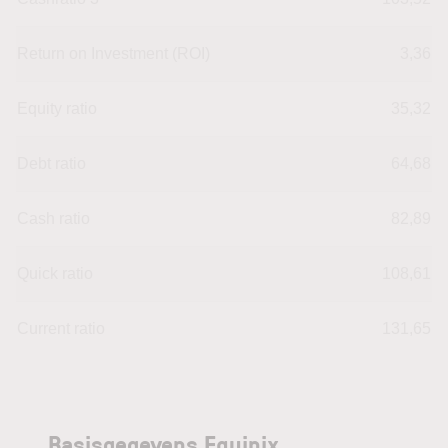
Return on Investment (ROI)
3,36
Equity ratio
35,32
Debt ratio
64,68
Cash ratio
82,89
Quick ratio
108,61
Current ratio
131,65
Basisgegevens Equinix