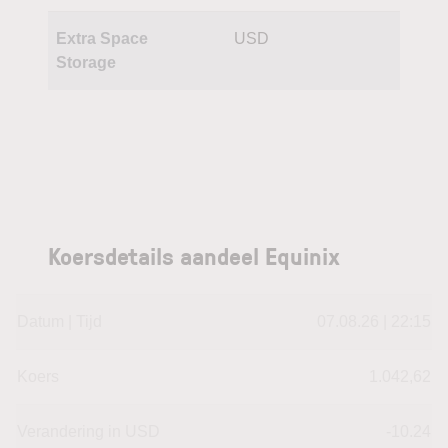
Extra Space
USD
Storage
Koersdetails aandeel Equinix
Datum | Tijd
07.08.26 | 22:15
Koers
1.042,62
Verandering in USD
-10.24