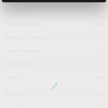
Omzet per aandeel
94,16
Cashflow per aandeel
39,96
Intensiteit van investeringen
87,23
Intensiteit van arbeid
12,77
Werkkapitaal (mln.)
--
Cashratio 1
40,49
Cashratio 2
103,52
Cashratio 3
103,52