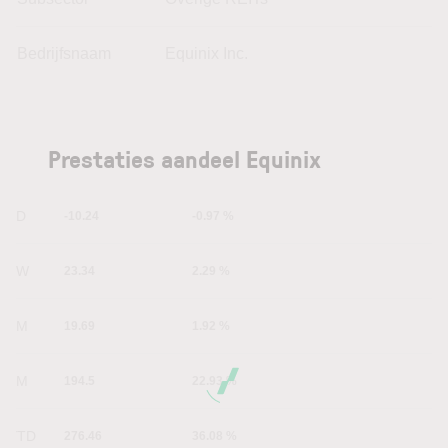
Bedrijfsnaam
Equinix Inc.
Prestaties aandeel Equinix
1D
-10.24
-0.97 %
1W
23.34
2.29 %
1M
19.69
1.92 %
6M
194.5
22.93 %
YTD
276.46
36.08 %