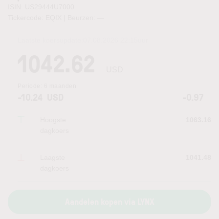
ISIN: US29444U7000
Tickercode: EQIX | Beurzen:
—
Laatste koersupdate:
07.08.2026 22:15
uur
1042.62
USD
Periode:
6 maanden
-10.24
USD
-0.97
Hoogste
1063.16
dagkoers
Laagste
1041.48
dagkoers
Aandelen kopen via LYNX