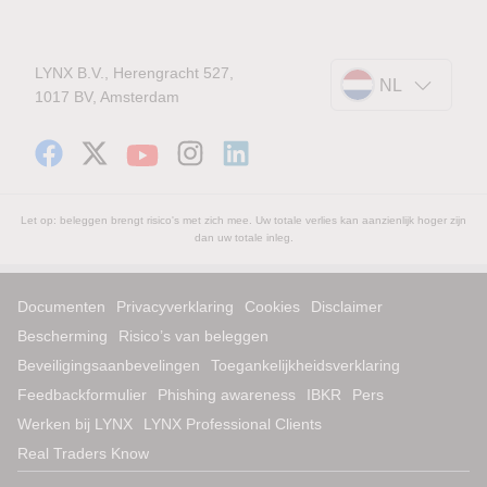
LYNX B.V., Herengracht 527,
NL
1017 BV, Amsterdam
Let op: beleggen brengt risico's met zich mee. Uw totale verlies kan aanzienlijk hoger zijn
dan uw totale inleg.
Documenten
Privacyverklaring
Cookies
Disclaimer
Bescherming
Risico’s van beleggen
Beveiligingsaanbevelingen
Toegankelijkheidsverklaring
Feedbackformulier
Phishing awareness
IBKR
Pers
Werken bij LYNX
LYNX Professional Clients
Real Traders Know