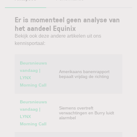
Er is momenteel geen analyse van
het aandeel Equinix
Bekijk ook deze andere artikelen uit ons
kennisportaal:
Category
Titel
Beursnieuws
vandaag |
Amerikaans banenrapport
bepaalt vrijdag de richting
LYNX
Morning Call
Beursnieuws
Siemens overtreft
vandaag |
verwachtingen en Burry luidt
LYNX
alarmbel
Morning Call