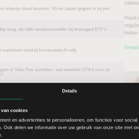
nabeur
e olieprijs stuwt beurzen, VS en Japan grijpen in bij yen
Houd e
reguli
ility drag: de stille rendementskiller bij leveraged ETF’s
leiden
Ontdek
 explodeert dankzij hernieuwde AI-rally
ggen in Take-Two aandelen: wat betekent GTA 6 voor de
s?
Details
beleggen?
 van cookies
t u voordelig in aandelen van vrijwel elk
ent en advertenties te personaliseren, om functies voor social
 van het aandeel Fidelity National Information Services.
Ontv
. Ook delen we informatie over uw gebruik van onze site met on
n koopt u buitenlandse aandelen direct op de thuismarkt.
e.
Nieu
e en een lage spread. Handelen doet u daarnaast via