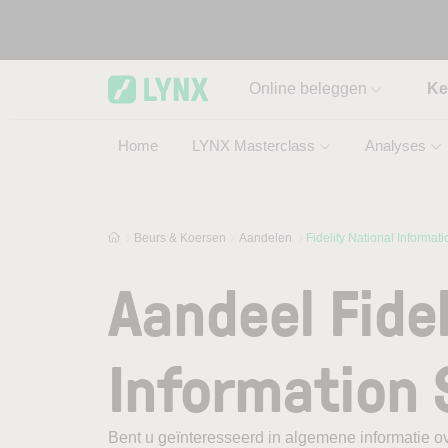
Skip to main content
Online beleggen
Ke
Home
LYNX Masterclass
Analyses
Beurs & Koersen
Aandelen
Fidelity National Informat
Aandeel Fidel
Information 
Bent u geïnteresseerd in algemene informatie ov