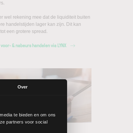
s.
r wel rekening mee dat de liquiditeit buiten
ere handelstijden lager kan zijn. Dit kan
 tot een grotere spread.
 voor- & nabeurs handelen via LYNX
Over
 media te bieden en om ons
ang de LYNX
ze partners voor social
wsbrieven