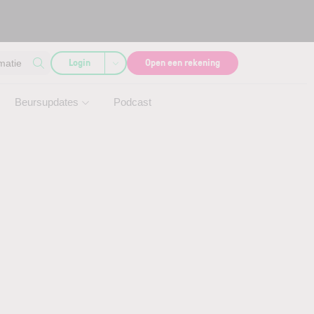
Login
Open een rekening
matie
Beursupdates
Podcast