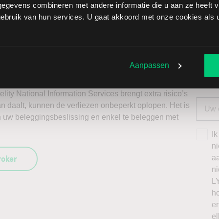
egevens combineren met andere informatie die u aan ze heeft ve
ng tools, waarmee u direct gedegen analyses kunt maken.
bruik van hun services. U gaat akkoord met onze cookies als u 
s door long te gaan, of verwacht u een dalende koers en
Selec
W
ggen. Ontdek alle voordelen van beleggen via een
L
Aanpassen
t.
T
lity National Information Services brengt extra risico’s
van daalt, kunnen de verliezen onbeperkt oplopen. Het is
n uw beleggingsbeslissing en enkel te beleggen met
Ik
n
roker
a
n
L
h
en
el