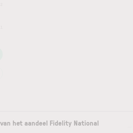
82
61
van het aandeel Fidelity National
—