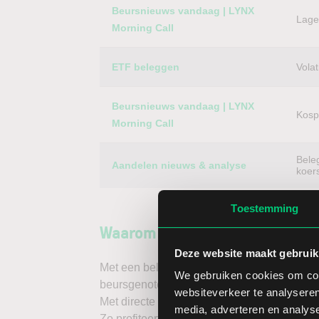
Beursnieuws vandaag | LYNX
Lager
Morning Call
ETF beleggen
Volat
Beursnieuws vandaag | LYNX
Kospi
Morning Call
Bele
Aandelen nieuws & analyse
koer
Toestemming
Waarom via LYNX in aandelen 
Deze website maakt gebruik
Met een beleggingsrekening via LYNX handel
We gebruiken cookies om cont
beursgenoteerd bedrijf ter wereld – dus ook
websiteverkeer te analyseren
Met directe toegang tot wereldwijde beurze
media, adverteren en analys
Zo profiteert u van een hoog handelsvolum