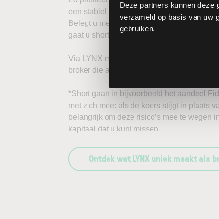
Deze partners kunnen deze g
een stabiel platform met innovatieve tradi
verzameld op basis van uw ge
Belegt u met het oog op een stijgende koer
gebruiken.
gaat u short*?
Via LYNX maakt u de volgende stap in bele
broker die aandelenbeleggers serieus neem
*Short gaan in bijvoorbeeld het aandeel Fide
met zich mee: als de koers stijgt in plaats 
belangrijk om deze risico’s mee te wegen i
kapitaal dat u kunt missen.
Ontdek wat LYNX uniek maakt als b