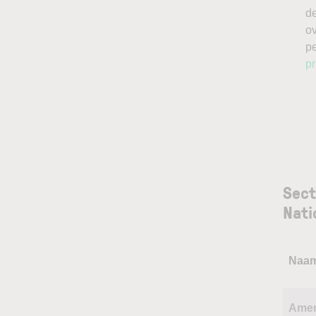
de
o
p
pr
Sect
Nati
Naa
Amer