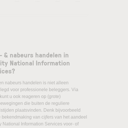
—
—
—
—
- & nabeurs handelen in
lity National Information
ices?
en nabeurs handelen is niet alleen
egd voor professionele beleggers. Via
unt u ook reageren op (grote)
ewegingen die buiten de reguliere
stijden plaatsvinden. Denk bijvoorbeeld
 bekendmaking van cijfers van het aandeel
ty National Information Services voor- of