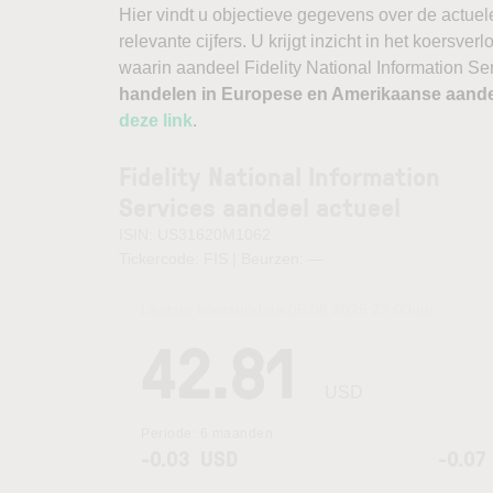
Hier vindt u objectieve gegevens over de actuele 
relevante cijfers. U krijgt inzicht in het koersv
waarin aandeel Fidelity National Information Ser
handelen in Europese en Amerikaanse aande
deze link
.
Fidelity National Information
Services aandeel actueel
ISIN: US31620M1062
Tickercode: FIS | Beurzen:
—
Laatste koersupdate:
06.08.2026 22:00
uur
42.81
USD
Periode:
6 maanden
-0.03
USD
-0.07