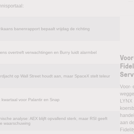
—
nnisportaal:
ikaans banenrapport bepaalt vrijdag de richting
ens overtreft verwachtingen en Burry luidt alarmbel
Voor
Fide
Serv
rdjacht op Wall Street houdt aan, maar SpaceX stelt teleur
Voor- 
weggel
k kwartaal voor Palantir en Snap
LYNX k
koersb
handel
ische analyse: AEX blijft opvallend sterk, maar RSI geeft
aan de
te waarschuwing
Fideli