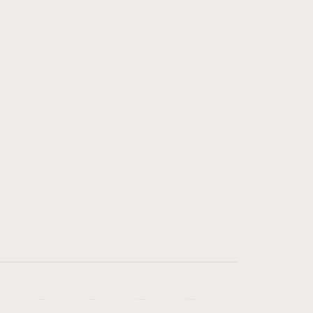
—
—
—
—