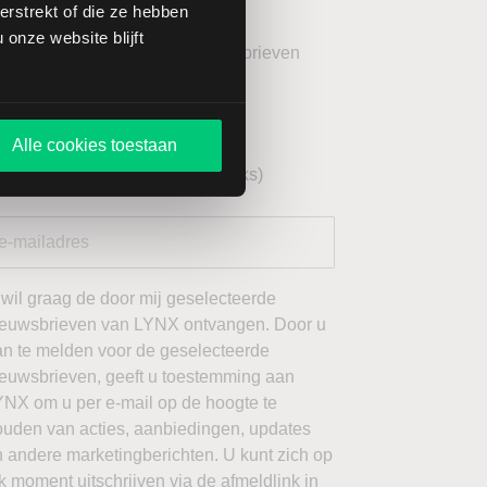
rstrekt of die ze hebben
onze website blijft
teer uw gewenste LYNX Nieuwsbrieven
eekoverzicht (wekelijks)
YNX Morning Call (dagelijks)
Alle cookies toestaan
echnische analyse AEX (wekelijks)
 wil graag de door mij geselecteerde
ieuwsbrieven van LYNX ontvangen. Door u
an te melden voor de geselecteerde
ieuwsbrieven, geeft u toestemming aan
YNX om u per e-mail op de hoogte te
ouden van acties, aanbiedingen, updates
 andere marketingberichten. U kunt zich op
k moment uitschrijven via de afmeldlink in