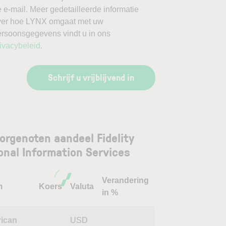
 e-mail. Meer gedetailleerde informatie
ver hoe LYNX omgaat met uw
ersoonsgegevens vindt u in ons
ivacybeleid
.
Schrijf u vrijblijvend in
orgenoten aandeel Fidelity
onal Information Services
Verandering
m
Koers
Valuta
in %
ican
USD