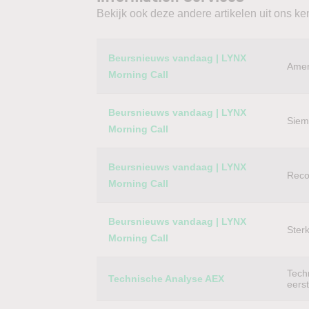
Bekijk ook deze andere artikelen uit ons ke
Category
Titel
Beursnieuws vandaag | LYNX
Amer
Morning Call
Beursnieuws vandaag | LYNX
Siem
Morning Call
Beursnieuws vandaag | LYNX
Reco
Morning Call
Beursnieuws vandaag | LYNX
Ster
Morning Call
Techn
Technische Analyse AEX
eers