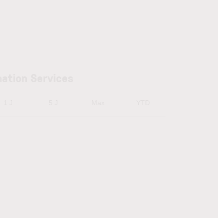
mation Services
1 J
5 J
Max
YTD