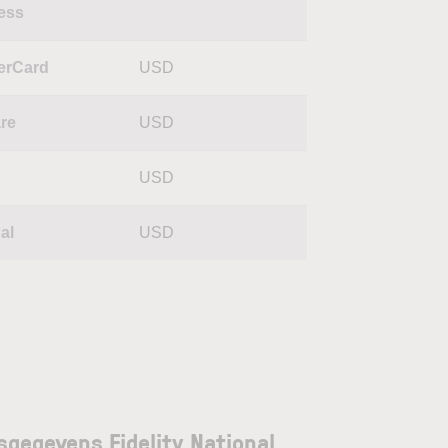
ess
erCard
USD
re
USD
USD
al
USD
sgegevens Fidelity National