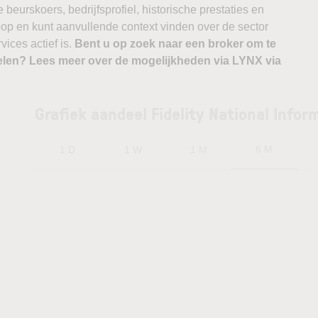
beurskoers, bedrijfsprofiel, historische prestaties en
erloop en kunt aanvullende context vinden over de sector
vices actief is.
Bent u op zoek naar een broker om te
len? Lees meer over de mogelijkheden via LYNX via
Grafiek aandeel Fidelity National Infor
6 M
1 D
1 W
1 M