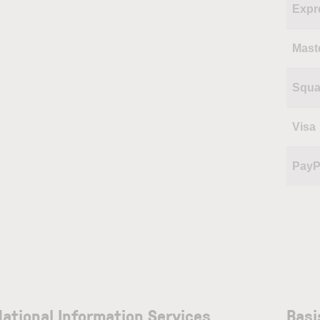
Expr
Mast
Squa
Visa
PayP
National Information Services
Basi