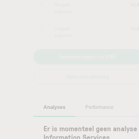
Hoogste
42.
dagkoers
Laagste
41.
dagkoers
Aandelen kopen via LYNX
Open een rekening
Analyses
Performance
Er is momenteel geen analyse 
Information Services